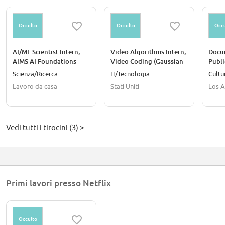
Occulto
Occulto
Occu
AI/ML Scientist Intern,
Video Algorithms Intern,
Docu
AIMS AI Foundations
Video Coding (Gaussian
Publi
(PhD) - Fall 2026
Splatting), Fall 2026
2026
Scienza/Ricerca
IT/Tecnologia
Cultu
Lavoro da casa
Stati Uniti
Los A
Vedi tutti i tirocini (3) >
Primi lavori presso Netflix
Occulto