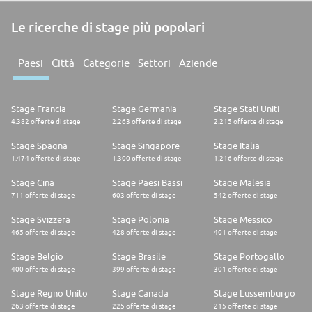
Le ricerche di stage più popolari
Paesi
Città
Categorie
Settori
Aziende
Stage Francia
Stage Germania
Stage Stati Uniti
4.382 offerte di stage
2.263 offerte di stage
2.215 offerte di stage
Stage Spagna
Stage Singapore
Stage Italia
1.474 offerte di stage
1.300 offerte di stage
1.216 offerte di stage
Stage Cina
Stage Paesi Bassi
Stage Malesia
711 offerte di stage
603 offerte di stage
542 offerte di stage
Stage Svizzera
Stage Polonia
Stage Messico
465 offerte di stage
428 offerte di stage
401 offerte di stage
Stage Belgio
Stage Brasile
Stage Portogallo
400 offerte di stage
399 offerte di stage
301 offerte di stage
Stage Regno Unito
Stage Canada
Stage Lussemburgo
263 offerte di stage
225 offerte di stage
215 offerte di stage