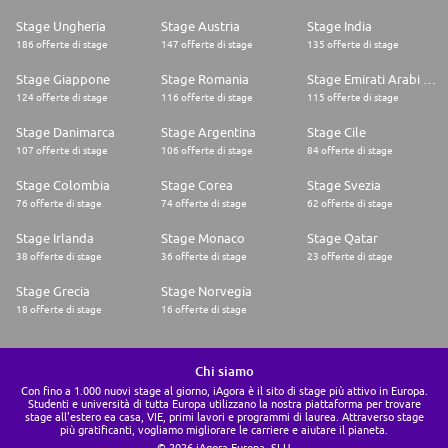
Stage Ungheria
Stage Austria
Stage India
186 offerte di stage
147 offerte di stage
135 offerte di stage
Stage Giappone
Stage Romania
Stage Emirati Arabi Uniti
124 offerte di stage
116 offerte di stage
115 offerte di stage
Stage Danimarca
Stage Argentina
Stage Cile
107 offerte di stage
106 offerte di stage
84 offerte di stage
Stage Colombia
Stage Corea
Stage Svezia
76 offerte di stage
74 offerte di stage
62 offerte di stage
Stage Irlanda
Stage Monaco
Stage Qatar
38 offerte di stage
36 offerte di stage
23 offerte di stage
Stage Grecia
Stage Norvegia
18 offerte di stage
16 offerte di stage
Chi siamo
Con fino a 1.000 nuovi stage al giorno, iAgora è il sito di stage più attivo in Europa.
Studenti e università di tutta Europa utilizzano la nostra piattaforma per trovare
stage all'estero ea casa, VIE, primi lavori e programmi di laurea. Attraverso stage
più gratificanti, vogliamo migliorare le carriere e aiutare il pianeta.
© 2026 iAgora Europa, SLU