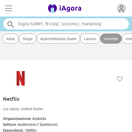
Inizio
Stage
Apprendistato duale
Lavoro
Aziende
Uni
Netflix
Los Gatos, United States
Organizzazione:
Azienda
Settore:
Audiovisivi / Spettacoli
Dipendenti:
10000+