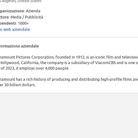
s Angeles, United States
ganizzazione:
Azienda
ttore:
Media / Pubblicità
pendenti:
1000+
to web aziendale
formazione aziendale
ramount Pictures Corporation, founded in 1912, is an iconic film and televis
 Hollywood, California, the company is a subsidiary of ViacomCBS and is one o
 of 2023, it employs over 4,000 people.
ramount has a rich history of producing and distributing high-profile films and
er 30 billion dollars.