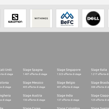
ati Uniti
Stage Spagna
Stage Singapore
Stage Italia
rte di stage
1.487 offerte di stage
1.323 offerte di stage
1.217 offerte di
olonia
Stage Messico
Stage Belgio
Stage Brasil
e di stage
405 offerte di stage
401 offerte di stage
388 offerte di s
ngheria
Stage Austria
Stage India
Stage Giapp
e di stage
150 offerte di stage
137 offerte di stage
125 offerte di s
ile
Stage Corea
Stage Colombia
Stage Svezia