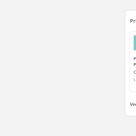
Pr
P
P
C
L
Ved