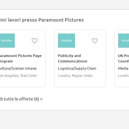
imi lavori presso Paramount Pictures
Occulto
Occulto
Occul
aramount Pictures Page
Publicity and
UK Pr
rogram
Communications
Coordi
Coordinator (12 Month
ultura/Scienze Umane
Logistica/Supply Chain
Media 
FTC)
os Angeles, Stati Uniti
Londra, Regno Unito
Londr
i tutte le offerte (6) >