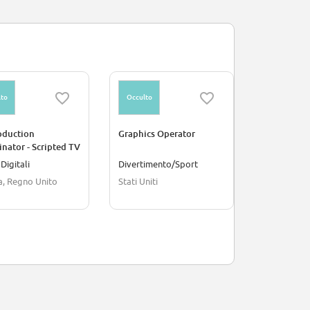
to
Occulto
Occulto
oduction
Graphics Operator
Production
nator - Scripted TV
(Project Ba
Digitali
Divertimento/Sport
Cultura/Sc
a, Regno Unito
Stati Uniti
Stati Uniti