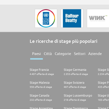
Le ricerche di stage più popolari
Paesi
Città
Categorie
Settori
Aziende
Stage Francia
Stage Germania
Stage St
4.407 offerte di stage
2.353 offerte di stage
2.234 offe
Stage Malesia
Stage Svizzera
Stage P
550 offerte di stage
467 offerte di stage
435 offert
Stage Canada
Stage Lussemburgo
Stage U
232 offerte di stage
218 offerte di stage
183 offert
Stage Argentina
Stage Danimarca
Stage C