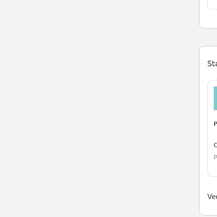
St
P
C
P
Ved