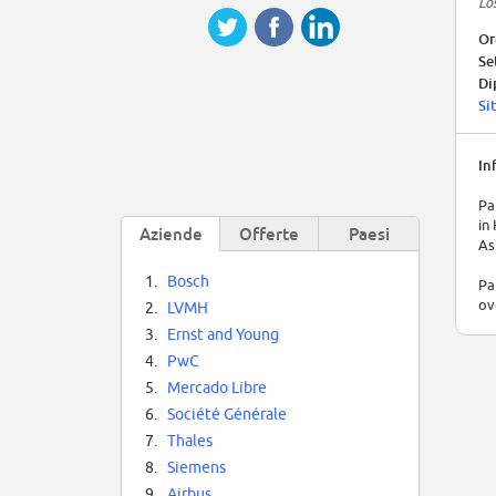
Lo
Or
Se
Di
Si
In
Pa
in
Aziende
Offerte
Paesi
As
1.
Bosch
Pa
ov
2.
LVMH
3.
Ernst and Young
4.
PwC
5.
Mercado Libre
6.
Société Générale
7.
Thales
8.
Siemens
9.
Airbus