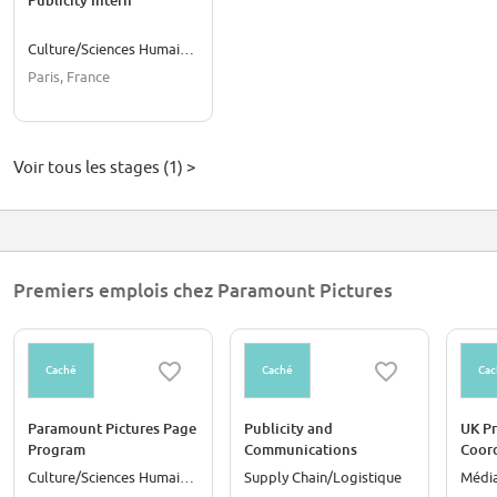
Publicity Intern
Culture/Sciences Humaines
Paris, France
Voir tous les stages (1) >
Premiers emplois chez Paramount Pictures
Caché
Caché
Cac
Paramount Pictures Page
Publicity and
UK P
Program
Communications
Coord
Coordinator (12 Month
Culture/Sciences Humaines
Supply Chain/Logistique
Médi
FTC)