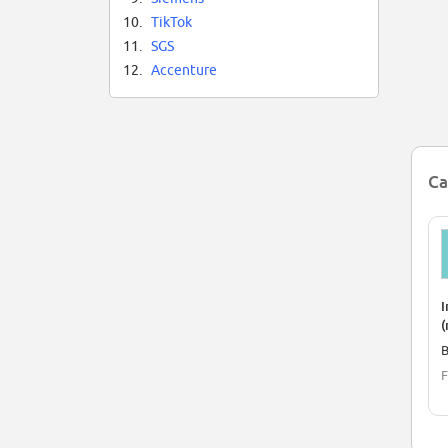
10.
TikTok
11.
SGS
12.
Accenture
Ca
I
(
B
F