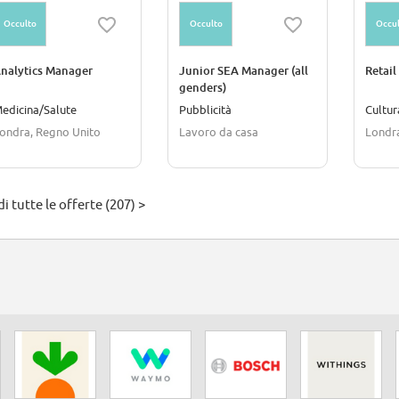
Occulto
Occulto
Occul
nalytics Manager
Junior SEA Manager (all
Retai
genders)
edicina/Salute
Pubblicità
Cultu
ondra, Regno Unito
Lavoro da casa
Londr
i tutte le offerte (207) >