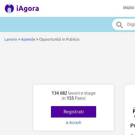
Inizio
Lavoro
>
Aziende
>
Opportunità in Publicis
134.682
lavori e stage
in
155
Paesi
Registrati
o
Accedi
P