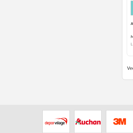
A
M
L
Ved