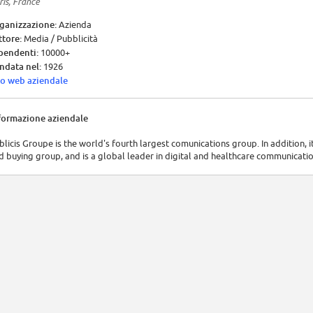
ris, France
ganizzazione:
Azienda
ttore:
Media / Pubblicità
pendenti:
10000+
ndata nel:
1926
to web aziendale
formazione aziendale
blicis Groupe is the world's fourth largest comunications group. In addition, 
d buying group, and is a global leader in digital and healthcare communicatio