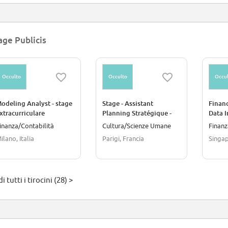
age Publicis
Occulto
Occulto
Occul
odeling Analyst - stage
Stage - Assistant
Finan
xtracurriculare
Planning Stratégique -
Data I
F/H/NB
inanza/Contabilità
Cultura/Scienze Umane
Finanz
ilano, Italia
Parigi, Francia
Singap
i tutti i tirocini (28) >