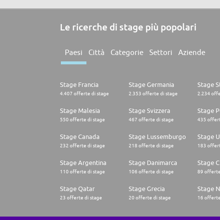
Le ricerche di stage più popolari
Paesi
Città
Categorie
Settori
Aziende
Stage Francia
Stage Germania
Stage St
4.407 offerte di stage
2.353 offerte di stage
2.234 offe
Stage Malesia
Stage Svizzera
Stage P
550 offerte di stage
467 offerte di stage
435 offert
Stage Canada
Stage Lussemburgo
Stage U
232 offerte di stage
218 offerte di stage
183 offert
Stage Argentina
Stage Danimarca
Stage C
110 offerte di stage
106 offerte di stage
89 offerte
Stage Qatar
Stage Grecia
Stage N
23 offerte di stage
20 offerte di stage
16 offerte