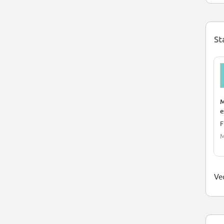
St
M
e
F
M
Ved