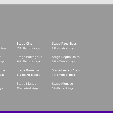
Stage Cina
Stage Paesi Bassi
 stage
694 offerte di stage
600 offerte di stage
e
Stage Portogallo
Stage Regno Unito
tage
301 offerte di stage
269 offerte di stage
one
Stage Romania
Stage Emirati Arabi Uniti
tage
112 offerte di stage
111 offerte di stage
Stage Irlanda
Stage Monaco
age
39 offerte di stage
36 offerte di stage