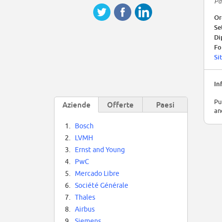
Pa
Or
Se
Di
Fo
Si
In
Pu
Aziende
Offerte
Paesi
an
1.
Bosch
2.
LVMH
3.
Ernst and Young
4.
PwC
5.
Mercado Libre
6.
Société Générale
7.
Thales
8.
Airbus
9.
Siemens