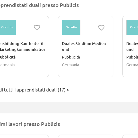
prendistati duali presso Publicis
Occulto
Occulto
Occul
usbildung Kaufleute für
Duales Studium Medien-
Duale
arketingkommunikation
und
und
all genders) - 2027
Kommunikationswirtschaft
Kommu
ubblicità
Pubblicità
Pubbli
- Düsseldorf &
- Düss
ermania
Germania
Germa
Ravensburg (all genders)
Ravens
- 2027
- 2027
i tutti i apprendistati duali (17) >
imi lavori presso Publicis