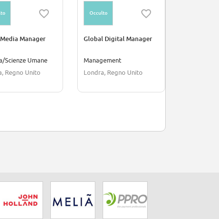
to
Occulto
Occulto
l Media Manager
Global Digital Manager
MarTech Ma
genders)
ra/Scienze Umane
Management
Arti/Creati
a, Regno Unito
Londra, Regno Unito
Amburgo, 