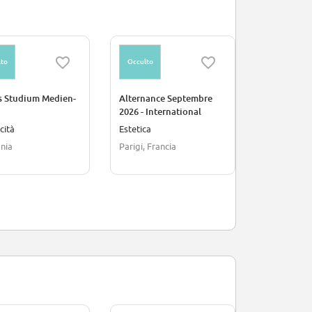
to
Occulto
Occulto
s Studium Medien-
Alternance Septembre
Duales BA
2026 - International
Wirtschaft
nikationswirtschaft
Account Assistant
Data Scienc
cità
Estetica
Scienza/Ric
eldorf &
genders) - 
nia
Parigi, Francia
Germania
burg (all genders)
Düsseldorf