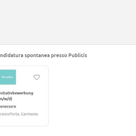
ndidatura spontanea presso Publicis
Occulto
nitiativbewerbung
m/w/d)
enessere
rancoforte, Germania