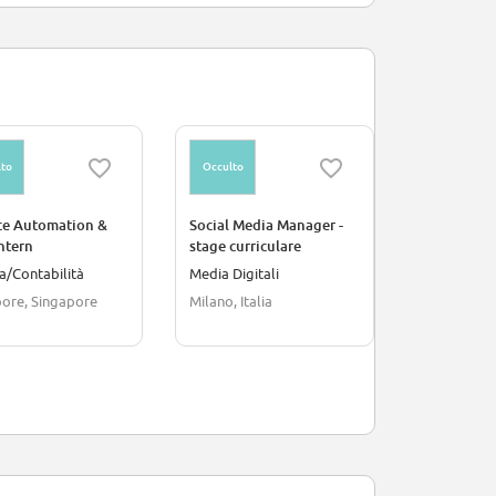
to
Occulto
Occulto
ce Automation &
Social Media Manager -
Estágio em
ntern
stage curriculare
a/Contabilità
Media Digitali
Scienza/Ric
ore, Singapore
Milano, Italia
Sao Paulo, 