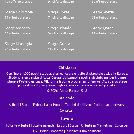
104 offerte di stage
97 offerte di stage
80 offerte di stage
Stage Colombia
Stage Corea
Stage Svezia
74 offerte di stage
71 offerte di stage
63 offerte di stage
Stage Monaco
Stage Irlanda
Stage Qatar
36 offerte di stage
36 offerte di stage
22 offerte di stage
Stage Norvegia
Stage Grecia
20 offerte di stage
18 offerte di stage
Chi siamo
Con fino a 1.000 nuovi stage al giorno, iAgora è il sito di stage più attivo in Europa.
Studenti e università di tutta Europa utilizzano la nostra piattaforma per trovare
stage all'estero ea casa, VIE, primi lavori e programmi di laurea. Attraverso stage
più gratificanti, vogliamo migliorare le carriere e aiutare il pianeta.
© 2026 iAgora Europa, SLU
Azienda
Articoli
Storia
Pubblicità su iAgora
Termini di utilizzo
Politica sulla privacy
Contatta
Lavoro
Tutte le offerte
Tutte le aziende
Lavoro
Stage
Offerte in Marketing
Guida per
CV
Borse Leonardo
Pubblica il tuo annuncio