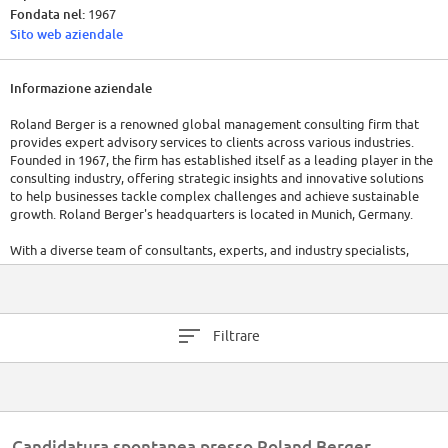
Fondata nel:
1967
Sito web aziendale
Informazione aziendale
Roland Berger is a renowned global management consulting firm that
provides expert advisory services to clients across various industries.
Founded in 1967, the firm has established itself as a leading player in the
consulting industry, offering strategic insights and innovative solutions
to help businesses tackle complex challenges and achieve sustainable
growth. Roland Berger's headquarters is located in Munich, Germany.
With a diverse team of consultants, experts, and industry specialists,
Roland Berger operates in more than 50 countries worldwide, serving
clients ranging from multinational corporations to emerging startups.
The firm's dedication to excellence and client-centric approach has
earned it a reputation for delivering high-impact results.
Filtrare
The company's financial performance had been strong, driven by its
global reach, diverse service offerings, and commitment to staying at the
forefront of industry trends. In 2016, Roland Berger had an annual
revenue of $1.2 billion.
Candidatura spontanea presso Roland Berger