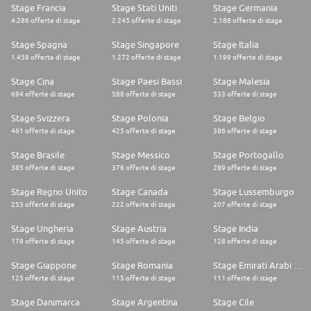
Stage Francia
Stage Stati Uniti
Stage Germania
4.286 offerte di stage
2.245 offerte di stage
2.188 offerte di stage
Stage Spagna
Stage Singapore
Stage Italia
1.458 offerte di stage
1.272 offerte di stage
1.199 offerte di stage
Stage Cina
Stage Paesi Bassi
Stage Malesia
694 offerte di stage
588 offerte di stage
533 offerte di stage
Stage Svizzera
Stage Polonia
Stage Belgio
461 offerte di stage
425 offerte di stage
386 offerte di stage
Stage Brasile
Stage Messico
Stage Portogallo
385 offerte di stage
376 offerte di stage
289 offerte di stage
Stage Regno Unito
Stage Canada
Stage Lussemburgo
253 offerte di stage
222 offerte di stage
207 offerte di stage
Stage Ungheria
Stage Austria
Stage India
178 offerte di stage
145 offerte di stage
128 offerte di stage
Stage Giappone
Stage Romania
Stage Emirati Arabi Uniti
125 offerte di stage
115 offerte di stage
111 offerte di stage
Stage Danimarca
Stage Argentina
Stage Cile