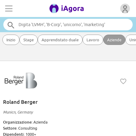
Inizio
Stage
Apprendistato duale
Lavoro
Aziende
Uni
Roland Berger
Municn, Germany
Organizzazione:
Azienda
Settore:
Consulting
Dipendenti:
1000+