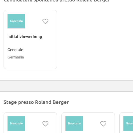
Nascosto
Initiativbewerbung
Generale
Germania
Stage presso Roland Berger
Nascosto
Nascosto
Nasc