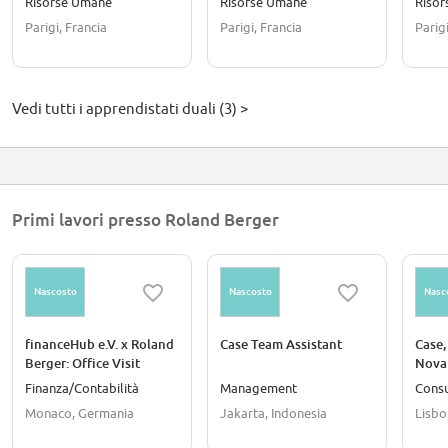
Risorse Umane
Risorse Umane
Riso
Ressources Humaines -
Ressources Humaines -
Resso
Parigi, Francia
Parigi, Francia
Parigi
Recrutement
Recrutement
Recr
Vedi tutti i apprendistati duali (3) >
Primi lavori presso Roland Berger
Nascosto
Nascosto
Nasc
financeHub e.V. x Roland
Case Team Assistant
Case,
Berger: Office Visit
Nova
Finanza/Contabilità
Management
Cons
Monaco, Germania
Jakarta, Indonesia
Lisbo