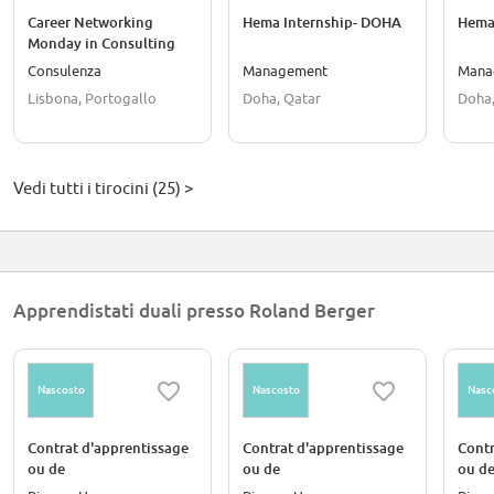
Career Networking
Hema Internship- DOHA
Hema
Monday in Consulting
Consulenza
Management
Mana
Lisbona, Portogallo
Doha, Qatar
Doha,
Vedi tutti i tirocini (25) >
Apprendistati duali presso Roland Berger
Nascosto
Nascosto
Nasc
Contrat d'apprentissage
Contrat d'apprentissage
Contr
ou de
ou de
ou d
professionnalisation
professionnalisation
profe