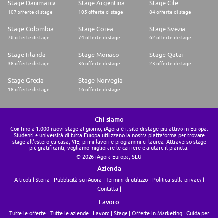
Stage Danimarca
Stage Argentina
Stage Cile
107 offerte di stage
105 offerte di stage
84 offerte di stage
Stage Colombia
Stage Corea
Stage Svezia
76 offerte di stage
74 offerte di stage
62 offerte di stage
Stage Irlanda
Stage Monaco
Stage Qatar
38 offerte di stage
36 offerte di stage
23 offerte di stage
Stage Grecia
Stage Norvegia
18 offerte di stage
16 offerte di stage
Chi siamo
Con fino a 1.000 nuovi stage al giorno, iAgora è il sito di stage più attivo in Europa.
Studenti e università di tutta Europa utilizzano la nostra piattaforma per trovare
stage all'estero ea casa, VIE, primi lavori e programmi di laurea. Attraverso stage
più gratificanti, vogliamo migliorare le carriere e aiutare il pianeta.
© 2026 iAgora Europa, SLU
Azienda
Articoli
Storia
Pubblicità su iAgora
Termini di utilizzo
Politica sulla privacy
Contatta
Lavoro
Tutte le offerte
Tutte le aziende
Lavoro
Stage
Offerte in Marketing
Guida per