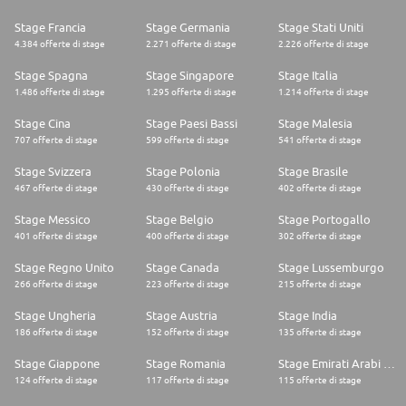
Stage Francia
Stage Germania
Stage Stati Uniti
4.384 offerte di stage
2.271 offerte di stage
2.226 offerte di stage
Stage Spagna
Stage Singapore
Stage Italia
1.486 offerte di stage
1.295 offerte di stage
1.214 offerte di stage
Stage Cina
Stage Paesi Bassi
Stage Malesia
707 offerte di stage
599 offerte di stage
541 offerte di stage
Stage Svizzera
Stage Polonia
Stage Brasile
467 offerte di stage
430 offerte di stage
402 offerte di stage
Stage Messico
Stage Belgio
Stage Portogallo
401 offerte di stage
400 offerte di stage
302 offerte di stage
Stage Regno Unito
Stage Canada
Stage Lussemburgo
266 offerte di stage
223 offerte di stage
215 offerte di stage
Stage Ungheria
Stage Austria
Stage India
186 offerte di stage
152 offerte di stage
135 offerte di stage
Stage Giappone
Stage Romania
Stage Emirati Arabi Uniti
124 offerte di stage
117 offerte di stage
115 offerte di stage