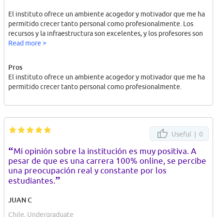
El instituto ofrece un ambiente acogedor y motivador que me ha
permitido crecer tanto personal como profesionalmente. Los
recursos y la infraestructura son excelentes, y los profesores son
expertos en su área que comparten su conocimiento con pasión.
Read more >
Me siento muy afortunada de haber elegido Iplacex para estudiar
Pros
Masoterapia. Estoy segura de que la formación que estoy
El instituto ofrece un ambiente acogedor y motivador que me ha
recibiendo me permitirá alcanzar mis objetivos y hacer una
permitido crecer tanto personal como profesionalmente.
diferencia en la vida de las personas.
Estudiante de masoterapia.
Useful |
0
“
Mi opinión sobre la institución es muy positiva. A
pesar de que es una carrera 100% online, se percibe
una preocupación real y constante por los
”
estudiantes.
JUAN C
Chile, Undergraduate