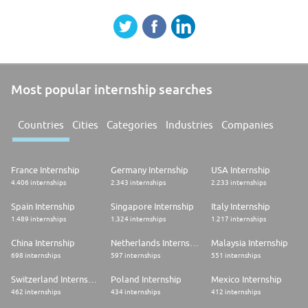
Most popular internship searches
Countries
Cities
Categories
Industries
Companies
France Internship
Germany Internship
USA Internship
4.406 internships
2.343 internships
2.233 internships
Spain Internship
Singapore Internship
Italy Internship
1.489 internships
1.324 internships
1.217 internships
China Internship
Netherlands Internship
Malaysia Internship
698 internships
597 internships
551 internships
Switzerland Internship
Poland Internship
Mexico Internship
462 internships
434 internships
412 internships