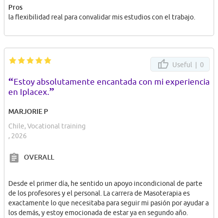
misma situación; compartir este camino con ellas hizo la
Pros
experiencia mucho más gratificante. Estoy muy feliz de haber
la flexibilidad real para convalidar mis estudios con el trabajo.
dado este paso aquí y de haber convertido este proyecto en una
realidad.
Y por último al haber terminado una carrera me permitió
convalidar otra de similares características.. que era algo que
Useful |
0
tambien quería... puedo decir que en 3 años pude obtener 2
“
títulos técnicos....
Estoy absolutamente encantada con mi experiencia
”
Tec. En educación diferencial y especial
en Iplacex.
Tec. En educación parvularia y básica
MARJORIE P
Saludos
Chile, Vocational training
, 2026
OVERALL
Desde el primer día, he sentido un apoyo incondicional de parte
de los profesores y el personal. La carrera de Masoterapia es
exactamente lo que necesitaba para seguir mi pasión por ayudar a
los demás, y estoy emocionada de estar ya en segundo año.