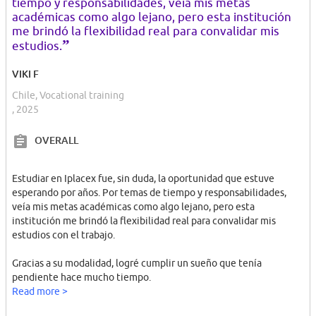
tiempo y responsabilidades, veía mis metas
académicas como algo lejano, pero esta institución
me brindó la flexibilidad real para convalidar mis
”
estudios.
VIKI F
Chile, Vocational training
, 2025
OVERALL
Estudiar en Iplacex fue, sin duda, la oportunidad que estuve
esperando por años. Por temas de tiempo y responsabilidades,
veía mis metas académicas como algo lejano, pero esta
institución me brindó la flexibilidad real para convalidar mis
estudios con el trabajo.
Gracias a su modalidad, logré cumplir un sueño que tenía
pendiente hace mucho tiempo.
​Además, a pesar de estudiar a distancia, tuve la oportunidad de
Read more >
conocer a un grupo de mujeres increíbles que estaban en mi