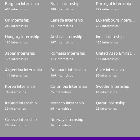
Belgium Internship
Brazil Internship
Portugal Internship
400 internships
390 internships
299 internships
UK Internship
Canada Internship
Luxembourg Internship
268 internships
231 internships
218 internships
Hungary Internship
Austria Internship
India Internship
185 internships
147 internships
135 internships
Japan Internship
Romania Internship
United Arab Emirates Internship
125 internships
113 internships
111 internships
Argentina Internship
Denmark Internship
Chile Internship
111 internships
106 internships
90 internships
Korea Internship
Colombia Internship
Sweden Internship
76 internships
75 internships
61 internships
Ireland Internship
Monaco Internship
Qatar Internship
39 internships
36 internships
23 internships
Greece Internship
Norway Internship
20 internships
16 internships