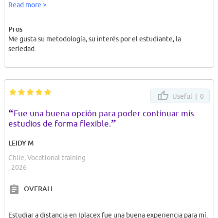
en solo beneficios y educación de calidad para quienes somos sus
Read more >
alumnos.
Pros
Me gusta su metodología, su interés por el estudiante, la
seriedad.
Useful |
0
“
Fue una buena opción para poder continuar mis
”
estudios de forma flexible.
LEIDY M
Chile, Vocational training
, 2026
OVERALL
Estudiar a distancia en Iplacex fue una buena experiencia para mí.