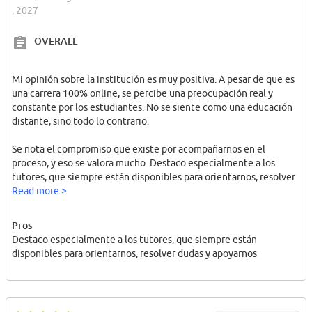
, 2027
OVERALL
Mi opinión sobre la institución es muy positiva. A pesar de que es
una carrera 100% online, se percibe una preocupación real y
constante por los estudiantes. No se siente como una educación
distante, sino todo lo contrario.
Se nota el compromiso que existe por acompañarnos en el
proceso, y eso se valora mucho. Destaco especialmente a los
tutores, que siempre están disponibles para orientarnos, resolver
dudas y apoyarnos cuando lo necesitamos. Esa cercanía, incluso a
Read more >
la distancia, demuestra que hay un interés genuino en nuestra
formación y en que podamos avanzar de buena manera en la
Pros
carrera.
Destaco especialmente a los tutores, que siempre están
disponibles para orientarnos, resolver dudas y apoyarnos