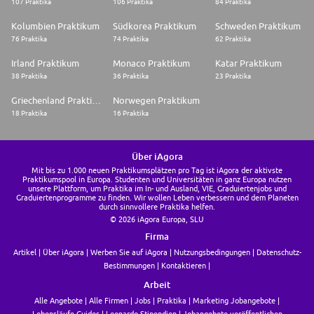
107 Praktika
106 Praktika
84 Praktika
Kolumbien Praktikum
Südkorea Praktikum
Schweden Praktikum
76 Praktika
74 Praktika
62 Praktika
Irland Praktikum
Monaco Praktikum
Katar Praktikum
38 Praktika
36 Praktika
23 Praktika
Griechenland Praktikum
Norwegen Praktikum
18 Praktika
16 Praktika
Über iAgora
Mit bis zu 1.000 neuen Praktikumsplätzen pro Tag ist iAgora der aktivste
Praktikumspool in Europa. Studenten und Universitäten in ganz Europa nutzen
unsere Plattform, um Praktika im In- und Ausland, VIE, Graduiertenjobs und
Graduiertenprogramme zu finden. Wir wollen Leben verbessern und dem Planeten
durch sinnvollere Praktika helfen.
© 2026 iAgora Europa, SLU
Firma
Artikel
Über iAgora
Werben Sie auf iAgora
Nutzungsbedingungen
Datenschutz-
Bestimmungen
Kontaktieren
Arbeit
Alle Angebote
Alle Firmen
Jobs
Praktika
Marketing Jobangebote
Lebensläufe Guides
Leonardo Stipendien
Jobangebote veröffentlichen