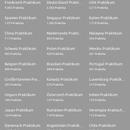
nachhaltigen Transformation im Bau- und Transportwesen bei. Die mehr
Frankreich Praktikum
Deutschland Praktikum
USA Praktikum
als 33'000 Mitarbeitenden erwirtschafteten im Jahr 2025 einen Umsatz
4.382 Praktika
2.263 Praktika
2.215 Praktika
von CHF 11.2 Milliarden
Spanien Praktikum
Singapur Praktikum
Italien Praktikum
1.474 Praktika
1.300 Praktika
1.216 Praktika
China Praktikum
Niederlande Praktikum
Malaysia Praktikum
711 Praktika
603 Praktika
542 Praktika
Schweiz Praktikum
Polen Praktikum
Mexiko Praktikum
465 Praktika
428 Praktika
401 Praktika
Belgien Praktikum
Brasilien Praktikum
Portugal Praktikum
400 Praktika
399 Praktika
301 Praktika
Großbritannien Praktikum
Kanada Praktikum
Luxemburg Praktikum
263 Praktika
225 Praktika
215 Praktika
Ungarn Praktikum
Österreich Praktikum
Indien Praktikum
186 Praktika
147 Praktika
135 Praktika
Japan Praktikum
Rumänien Praktikum
Vereinigte Arabische Emirate Praktikum
124 Praktika
116 Praktika
115 Praktika
Dänemark Praktikum
Argentinien Praktikum
Chile Praktikum