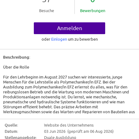
Besuche
Bewerbungen
Anmelden
oder
Einlogen
um zu bewerben
Beschreibung:
Über die Rolle
Für den Lehrbeginn im August 2027 suchen wir interessierte, junge
Menschen für die Lehrstelle als Polymechaniker/in EFZ. Bei der
Ausbildung zum Polymechaniker/in EFZ erlernst du alles, was für den
reibungslosen Betrieb und die Wartung von modernen Maschinen und
Produktionsanlagen notwendig ist. Du lernst, wie mechanische,
pneumatische und hydraulische Systeme funktionieren und wie man
Störungen effizient behebt. Das präzise Arbeiten mit
Werkzeugmaschinen sowie das Warten und Reparieren von Bauteilen aus
Metall und Kunststoffen gehören zu wichtigen Kenntnissen, welche du
während deiner Ausbildung erlangen wirst. Unsere vielseitige und
Quelle:
Website des Unternehmens
spannende Grundbildung ermöglicht dir einen optimalen Start in die
Datum:
03 Jun 2026 (geprüft am 06 Aug 2026)
Arbeitswelt.
Stellenangebote:
Duale Ausbildung