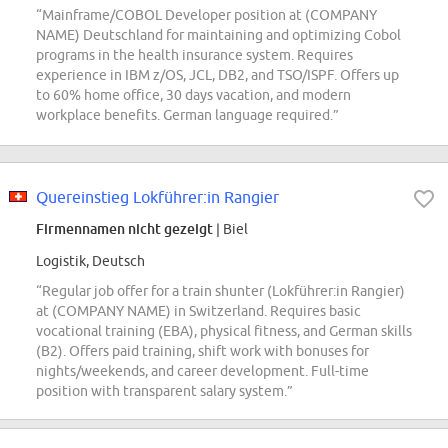
“Mainframe/COBOL Developer position at (COMPANY
NAME) Deutschland for maintaining and optimizing Cobol
programs in the health insurance system. Requires
experience in IBM z/OS, JCL, DB2, and TSO/ISPF. Offers up
to 60% home office, 30 days vacation, and modern
workplace benefits. German language required.”
Quereinstieg Lokführer:in Rangier
Firmennamen nicht gezeigt
| Biel
Logistik, Deutsch
“Regular job offer for a train shunter (Lokführer:in Rangier)
at (COMPANY NAME) in Switzerland. Requires basic
vocational training (EBA), physical fitness, and German skills
(B2). Offers paid training, shift work with bonuses for
nights/weekends, and career development. Full-time
position with transparent salary system.”