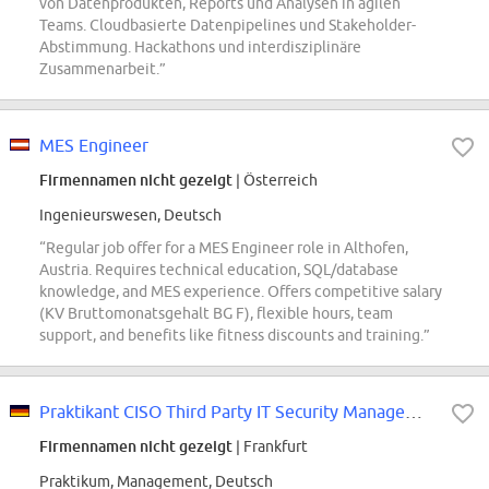
von Datenprodukten, Reports und Analysen in agilen
Teams. Cloudbasierte Datenpipelines und Stakeholder-
Abstimmung. Hackathons und interdisziplinäre
Zusammenarbeit.”
MES Engineer
Firmennamen nicht gezeigt
| Österreich
Ingenieurswesen, Deutsch
“Regular job offer for a MES Engineer role in Althofen,
Austria. Requires technical education, SQL/database
knowledge, and MES experience. Offers competitive salary
(KV Bruttomonatsgehalt BG F), flexible hours, team
support, and benefits like fitness discounts and training.”
Praktikant CISO Third Party IT Security Management (w/m/d)
Firmennamen nicht gezeigt
| Frankfurt
Praktikum, Management, Deutsch