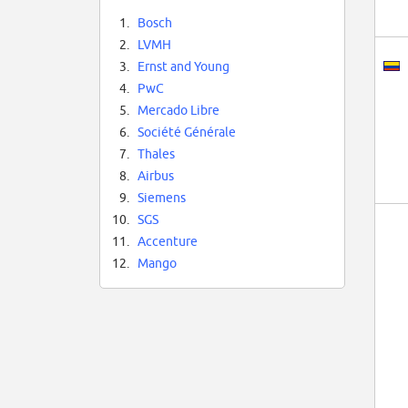
1.
Bosch
2.
LVMH
3.
Ernst and Young
4.
PwC
5.
Mercado Libre
6.
Société Générale
7.
Thales
8.
Airbus
9.
Siemens
10.
SGS
11.
Accenture
12.
Mango