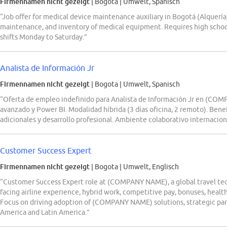
Firmennamen nicht gezeigt
| Bogota
|
Umwelt, Spanisch
“Job offer for medical device maintenance auxiliary in Bogotá (Alquería)
maintenance, and inventory of medical equipment. Requires high schoo
shifts Monday to Saturday.”
Analista de Información Jr
Firmennamen nicht gezeigt
| Bogota
|
Umwelt, Spanisch
“Oferta de empleo indefinido para Analista de Información Jr en (CO
avanzado y Power BI. Modalidad híbrida (3 días oficina, 2 remoto). Benefi
adicionales y desarrollo profesional. Ambiente colaborativo internacion
Customer Success Expert
Firmennamen nicht gezeigt
| Bogota
|
Umwelt, Englisch
“Customer Success Expert role at (COMPANY NAME), a global travel tec
facing airline experience, hybrid work, competitive pay, bonuses, heal
Focus on driving adoption of (COMPANY NAME) solutions, strategic par
America and Latin America.”