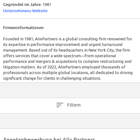
Gegründet im Jahre:
1981
Unternehmens-Website
Firmeninformationen
Founded in 1981, AlixPartners is a global consulting firm renowned for
its expertise in performance improvement and urgent turnaround
management. Based out of its headquarters in New York City, the firm
offers services that cover a wide spectrum—from operational
performance and mergers & acquisitions to complex restructuring and
litigation matters. As of 2022, AlixPartners employed thousands of
professionals across multiple global locations, all dedicated to driving
significant change for clients in challenging situations.
While specific recent financial details might need a closer look at their
official reports, AlixPartners has continually demonstrated growth and
an ability to add value to its diverse clientele.
Filtern
Spontanbewerbung bei Alix Partners