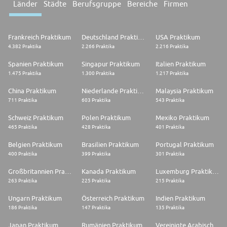
Länder
Städte
Berufsgruppe
Bereiche
Firmen
Frankreich Praktikum
Deutschland Praktikum
USA Praktikum
4.382 Praktika
2.266 Praktika
2.216 Praktika
Spanien Praktikum
Singapur Praktikum
Italien Praktikum
1.475 Praktika
1.300 Praktika
1.217 Praktika
China Praktikum
Niederlande Praktikum
Malaysia Praktikum
711 Praktika
603 Praktika
543 Praktika
Schweiz Praktikum
Polen Praktikum
Mexiko Praktikum
465 Praktika
428 Praktika
401 Praktika
Belgien Praktikum
Brasilien Praktikum
Portugal Praktikum
400 Praktika
399 Praktika
301 Praktika
Großbritannien Praktikum
Kanada Praktikum
Luxemburg Praktikum
263 Praktika
225 Praktika
215 Praktika
Ungarn Praktikum
Österreich Praktikum
Indien Praktikum
186 Praktika
147 Praktika
135 Praktika
Japan Praktikum
Rumänien Praktikum
Vereinigte Arabische Emirate Praktikum