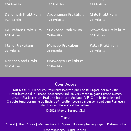
124 Praktika
116 Praktika
115 Praktika
Dänemark Praktikum
Argentinien Praktikum
Chile Praktikum
107 Praktika
106 Praktika
84 Praktika
Kolumbien Praktikum
Südkorea Praktikum
Schweden Praktikum
76 Praktika
74 Praktika
62 Praktika
Irland Praktikum
Monaco Praktikum
Katar Praktikum
38 Praktika
36 Praktika
23 Praktika
Griechenland Praktikum
Norwegen Praktikum
18 Praktika
16 Praktika
Über iAgora
Mit bis zu 1.000 neuen Praktikumsplätzen pro Tag ist iAgora der aktivste
Praktikumspool in Europa. Studenten und Universitäten in ganz Europa nutzen
unsere Plattform, um Praktika im In- und Ausland, VIE, Graduiertenjobs und
Graduiertenprogramme zu finden. Wir wollen Leben verbessern und dem Planeten
durch sinnvollere Praktika helfen.
© 2026 iAgora Europa, SLU
Firma
Artikel
Über iAgora
Werben Sie auf iAgora
Nutzungsbedingungen
Datenschutz-
Bestimmungen
Kontaktieren