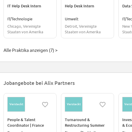
IT Help Desk Intern
Help Desk Intern
Data 
IT/Technologie
Umwelt
IT/Te
Chicago, Vereinigte
Detroit, Vereinigte
New Y
Staaten von Amerika
Staaten von Amerika
Staat
Alle Praktika anzeigen (7) >
Jobangebote bei Alix Partners
Versteckt
Versteckt
Verst
People & Talent
Turnaround &
Inves
Coordinator | France
Restructuring Summer
& Ec
Analyst
Analy