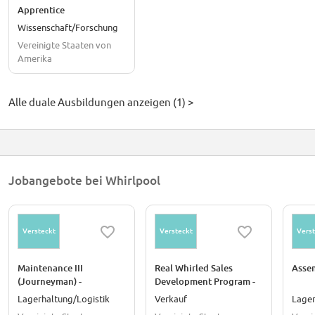
Apprentice
Wissenschaft/Forschung
Vereinigte Staaten von
Amerika
Alle duale Ausbildungen anzeigen (1) >
Jobangebote bei Whirlpool
Versteckt
Versteckt
Verst
Maintenance III
Real Whirled Sales
Asse
(Journeyman) -
Development Program -
Perrysburg, Ohio
October 2026
Lagerhaltung/Logistik
Verkauf
Lager