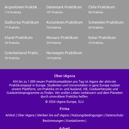
Argentinien Praktikum
Dänemark Praktikum
Chile Praktikum
110 Praktika
107 Praktika
90 Praktika
Südkorea Praktikum
Kolumbien Praktikum
Schweden Praktikum
77 Praktika
76 Praktika
60 Praktika
Irland Praktikum
Monaco Praktikum
Katar Praktikum
39 Praktika
36 Praktika
23 Praktika
Griechenland Praktikum
Norwegen Praktikum
20 Praktika
16 Praktika
Über iAgora
Mit bis zu 1.000 neuen Praktikumsplätzen pro Tag ist iAgora der aktivste
Praktikumspool in Europa. Studenten und Universitäten in ganz Europa nutzen
unsere Plattform, um Praktika im In- und Ausland, VIE, Graduiertenjobs und
Graduiertenprogramme zu finden. Wir wollen Leben verbessern und dem Planeten
durch sinnvollere Praktika helfen.
© 2026 iAgora Europa, SLU
Firma
Artikel
Über iAgora
Werben Sie auf iAgora
Nutzungsbedingungen
Datenschutz-
Bestimmungen
Kontaktieren
Arbeit