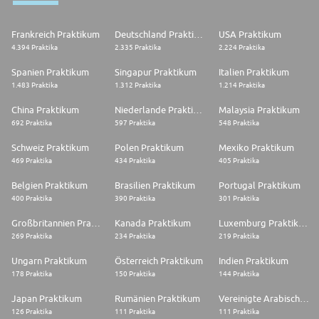
Frankreich Praktikum
Deutschland Praktikum
USA Praktikum
4.394 Praktika
2.335 Praktika
2.224 Praktika
Spanien Praktikum
Singapur Praktikum
Italien Praktikum
1.483 Praktika
1.312 Praktika
1.214 Praktika
China Praktikum
Niederlande Praktikum
Malaysia Praktikum
692 Praktika
597 Praktika
548 Praktika
Schweiz Praktikum
Polen Praktikum
Mexiko Praktikum
469 Praktika
434 Praktika
405 Praktika
Belgien Praktikum
Brasilien Praktikum
Portugal Praktikum
400 Praktika
390 Praktika
301 Praktika
Großbritannien Praktikum
Kanada Praktikum
Luxemburg Praktikum
269 Praktika
234 Praktika
219 Praktika
Ungarn Praktikum
Österreich Praktikum
Indien Praktikum
178 Praktika
150 Praktika
144 Praktika
Japan Praktikum
Rumänien Praktikum
Vereinigte Arabische Emirate Praktikum
126 Praktika
111 Praktika
111 Praktika