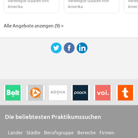
Vereinigte Staaten von
Vereinigte Staaten von
Verei
Amerika
Amerika
Amer
Alle Angebote anzeigen (9) >
Die beliebtesten Praktikumssuchen
Länder
Städte
Berufsgruppe
Bereiche
Firmen