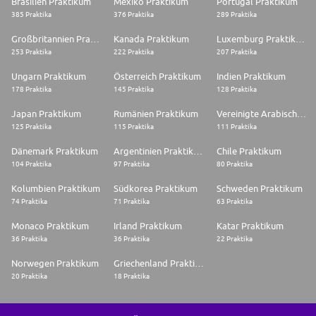
Brasilien Praktikum
Mexiko Praktikum
Portugal Praktikum
385 Praktika
376 Praktika
289 Praktika
Großbritannien Praktikum
Kanada Praktikum
Luxemburg Praktikum
253 Praktika
222 Praktika
207 Praktika
Ungarn Praktikum
Österreich Praktikum
Indien Praktikum
178 Praktika
145 Praktika
128 Praktika
Japan Praktikum
Rumänien Praktikum
Vereinigte Arabische Emirate Praktikum
125 Praktika
115 Praktika
111 Praktika
Dänemark Praktikum
Argentinien Praktikum
Chile Praktikum
104 Praktika
97 Praktika
80 Praktika
Kolumbien Praktikum
Südkorea Praktikum
Schweden Praktikum
74 Praktika
71 Praktika
63 Praktika
Monaco Praktikum
Irland Praktikum
Katar Praktikum
36 Praktika
36 Praktika
22 Praktika
Norwegen Praktikum
Griechenland Praktikum
20 Praktika
18 Praktika