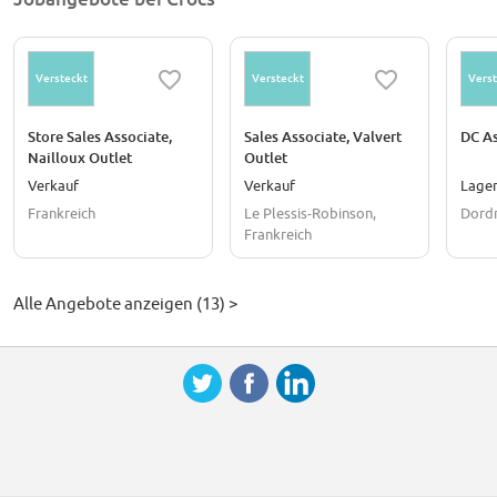
+5.3mm: Followers on our social media accounts around the world
+2yrs: Average tenure of our global Crocs employees
Versteckt
Versteckt
Verst
Store Sales Associate,
Sales Associate, Valvert
DC As
Nailloux Outlet
Outlet
Verkauf
Verkauf
Lager
Frankreich
Le Plessis-Robinson,
Dordr
Frankreich
Alle Angebote anzeigen (13) >