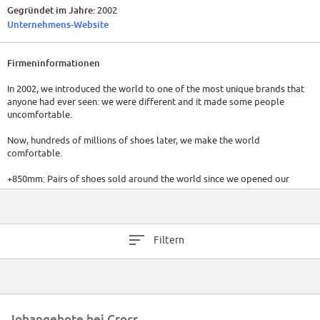
Gegründet im Jahre:
2002
Unternehmens-Website
Firmeninformationen
In 2002, we introduced the world to one of the most unique brands that
anyone had ever seen: we were different and it made some people
uncomfortable.
Now, hundreds of millions of shoes later, we make the world
comfortable.
+850mm: Pairs of shoes sold around the world since we opened our
doors in 2002
+85: Countries worldwide where Crocs are sold
Filtern
+5900: Employees worldwide spanning corporate HQ, regional offices,
retail and distribution centers
+2.3B: Annual sales making Crocs one of the world’s 10 largest non-
athletic footwear brands
Jobangebote bei Crocs