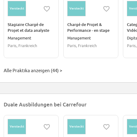
Versteckt
Versteckt
Verst
Stagiaire Chargé de
Chargé de Projet &
Cate
Projet et data analyste
Performance - en stage
Vidéo
Management
Management
Digit
Paris, Frankreich
Paris, Frankreich
Paris
Alle Praktika anzeigen (44) >
Duale Ausbildungen bei Carrefour
Versteckt
Versteckt
Verst