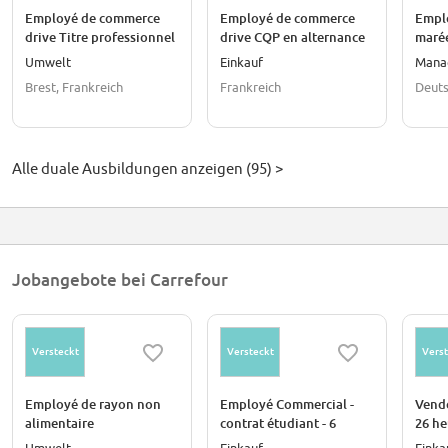
Employé de commerce
Employé de commerce
Empl
drive Titre professionnel
drive CQP en alternance
marée
en alternance
profe
Umwelt
Einkauf
Mana
alter
Brest, Frankreich
Frankreich
Deut
Alle duale Ausbildungen anzeigen (95) >
Jobangebote bei Carrefour
Versteckt
Versteckt
Verst
Employé de rayon non
Employé Commercial -
Vende
alimentaire
contrat étudiant - 6
26 he
heures hebdomadaires
hebd