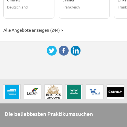
Umwelt
Einkauf
Einka
H/F
Deutschland
Frankreich
Frank
Alle Angebote anzeigen (244) >
Die beliebtesten Praktikumssuchen