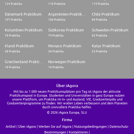
124 Praktika
116 Praktika
115 Praktika
Dänemark Praktikum
Argentinien Praktikum
Chile Praktikum
107 Praktika
106 Praktika
84 Praktika
Kolumbien Praktikum
Südkorea Praktikum
Schweden Praktikum
76 Praktika
74 Praktika
62 Praktika
Irland Praktikum
Monaco Praktikum
Katar Praktikum
38 Praktika
36 Praktika
23 Praktika
Griechenland Praktikum
Norwegen Praktikum
18 Praktika
16 Praktika
Über iAgora
Mit bis zu 1.000 neuen Praktikumsplätzen pro Tag ist iAgora der aktivste
Praktikumspool in Europa. Studenten und Universitäten in ganz Europa nutzen
unsere Plattform, um Praktika im In- und Ausland, VIE, Graduiertenjobs und
Graduiertenprogramme zu finden. Wir wollen Leben verbessern und dem Planeten
durch sinnvollere Praktika helfen.
© 2026 iAgora Europa, SLU
Firma
Artikel
Über iAgora
Werben Sie auf iAgora
Nutzungsbedingungen
Datenschutz-
Bestimmungen
Kontaktieren