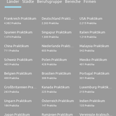
Länder
Städte
Berufsgruppe
Bereiche
Firmen
Frankreich Praktikum
Deutschland Praktikum
USA Praktikum
4.382 Praktika
2.263 Praktika
2.215 Praktika
Spanien Praktikum
Singapur Praktikum
Italien Praktikum
1.474 Praktika
1.300 Praktika
1.216 Praktika
China Praktikum
Niederlande Praktikum
Malaysia Praktikum
711 Praktika
603 Praktika
542 Praktika
Schweiz Praktikum
Polen Praktikum
Mexiko Praktikum
465 Praktika
428 Praktika
401 Praktika
Belgien Praktikum
Brasilien Praktikum
Portugal Praktikum
400 Praktika
399 Praktika
301 Praktika
Großbritannien Praktikum
Kanada Praktikum
Luxemburg Praktikum
263 Praktika
225 Praktika
215 Praktika
Ungarn Praktikum
Österreich Praktikum
Indien Praktikum
186 Praktika
147 Praktika
135 Praktika
Japan Praktikum
Rumänien Praktikum
Vereinigte Arabische Emirate Praktikum