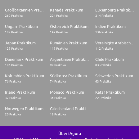
Großbritannien Praktikum
Kanada Praktikum
Luxemburg Praktikum
269 Praktika
224 Praktika
214 Praktika
Ungarn Praktikum
Österreich Praktikum
Indien Praktikum
182 Praktika
149 Praktika
136 Praktika
Japan Praktikum
Rumänien Praktikum
Vereinigte Arabische Emirate Praktikum
127 Praktika
117 Praktika
112 Praktika
Dänemark Praktikum
Argentinien Praktikum
Chile Praktikum
106 Praktika
99 Praktika
83 Praktika
Kolumbien Praktikum
Südkorea Praktikum
Schweden Praktikum
76 Praktika
74 Praktika
63 Praktika
Irland Praktikum
Monaco Praktikum
Katar Praktikum
37 Praktika
36 Praktika
22 Praktika
Norwegen Praktikum
Griechenland Praktikum
20 Praktika
18 Praktika
Über iAgora