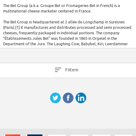
The Bel Group (a.k.a. Groupe Bel or Fromageries Bel in French) is a
multinational cheese marketer centered in France.
The Bel Group is headquartered at 2 allée de Longchamp in Suresnes
(Paris).[1] It manufactures and distributes processed and semi processed
cheeses, frequently packaged in individual portions. The company
“Établissements Jules Bel” was founded in 1865 in Orgelet in the
Department of the Jura. The Laughing Cow, Babybel, Kiri, Leerdammer
and Boursin are Bel’s five core brands that are distributed on five
continents.
As of 2015, the Bel Group is established in thirty three countries, and its
Filtern
products are sold in 130 countries.