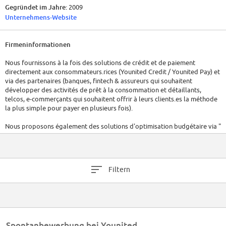
Gegründet im Jahre:
2009
Unternehmens-Website
Firmeninformationen
Nous fournissons à la fois des solutions de crédit et de paiement
directement aux consommateurs.rices (Younited Credit / Younited Pay) et
via des partenaires (banques, fintech & assureurs qui souhaitent
développer des activités de prêt à la consommation et détaillants,
telcos, e-commerçants qui souhaitent offrir à leurs clients.es la méthode
la plus simple pour payer en plusieurs fois).
Nous proposons également des solutions d'optimisation budgétaire via "
Younited Coach " à tous les consommateurs.rices désireux.ses de
recevoir des recommandations personnalisées.
Quelques chiffres clés sur le groupe Younited :
Filtern
· 1 million de clients.es dans 5 pays européens (50% de son activité hors
de France).
· 330 millions d’euros de fonds propres levés depuis le lancement
· Plus de 550 Younies employé.e.s dans nos bureaux à Paris, Rome,
Barcelone, Lisbonne et Munich.
Spontanbewerbung bei Younited