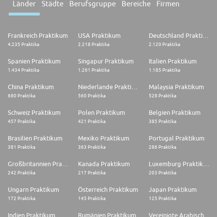
Länder
Städte
Berufsgruppe
Bereiche
Firmen
Frankreich Praktikum
USA Praktikum
Deutschland Praktikum
4.235 Praktika
2.218 Praktika
2.120 Praktika
Spanien Praktikum
Singapur Praktikum
Italien Praktikum
1.434 Praktika
1.261 Praktika
1.185 Praktika
China Praktikum
Niederlande Praktikum
Malaysia Praktikum
680 Praktika
560 Praktika
528 Praktika
Schweiz Praktikum
Polen Praktikum
Belgien Praktikum
457 Praktika
421 Praktika
385 Praktika
Brasilien Praktikum
Mexiko Praktikum
Portugal Praktikum
381 Praktika
363 Praktika
286 Praktika
Großbritannien Praktikum
Kanada Praktikum
Luxemburg Praktikum
242 Praktika
217 Praktika
203 Praktika
Ungarn Praktikum
Österreich Praktikum
Japan Praktikum
172 Praktika
145 Praktika
125 Praktika
Indien Praktikum
Rumänien Praktikum
Vereinigte Arabische Emirate Praktikum