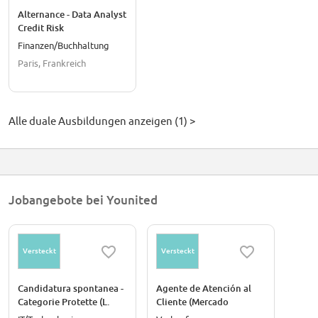
Alternance - Data Analyst
Credit Risk
Finanzen/Buchhaltung
Paris, Frankreich
Alle duale Ausbildungen anzeigen (1) >
Jobangebote bei Younited
Versteckt
Versteckt
Candidatura spontanea -
Agente de Atención al
Categorie Protette (L.
Cliente (Mercado
68/1999 art. 3 e art. 18)
Español)