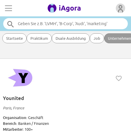
Startseite
Praktikum
Duale Ausbildung
Job
Unternehmen
Younited
Paris, France
Organisation:
Geschäft
Bereich:
Banken / Finanzen
Mitarbeiter:
100+