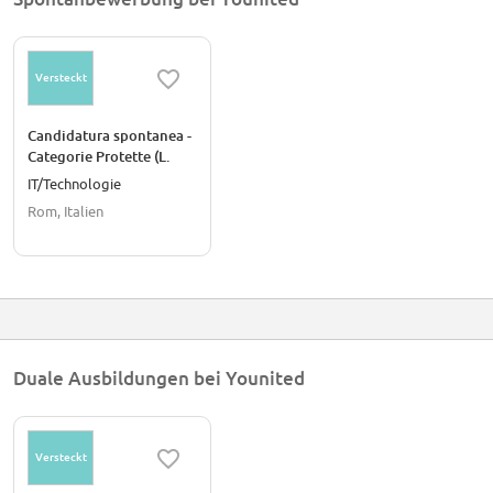
Versteckt
Candidatura spontanea -
Categorie Protette (L.
68/1999 art. 3 e art. 18)
IT/Technologie
Rom, Italien
Duale Ausbildungen bei Younited
Versteckt