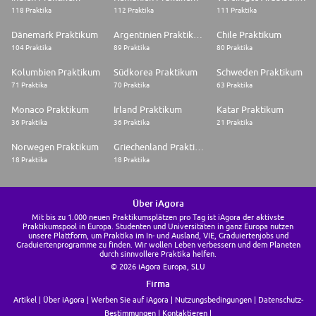
118 Praktika
112 Praktika
111 Praktika
Dänemark Praktikum
Argentinien Praktikum
Chile Praktikum
104 Praktika
89 Praktika
80 Praktika
Kolumbien Praktikum
Südkorea Praktikum
Schweden Praktikum
71 Praktika
70 Praktika
63 Praktika
Monaco Praktikum
Irland Praktikum
Katar Praktikum
36 Praktika
36 Praktika
21 Praktika
Norwegen Praktikum
Griechenland Praktikum
18 Praktika
18 Praktika
Über iAgora
Mit bis zu 1.000 neuen Praktikumsplätzen pro Tag ist iAgora der aktivste
Praktikumspool in Europa. Studenten und Universitäten in ganz Europa nutzen
unsere Plattform, um Praktika im In- und Ausland, VIE, Graduiertenjobs und
Graduiertenprogramme zu finden. Wir wollen Leben verbessern und dem Planeten
durch sinnvollere Praktika helfen.
© 2026 iAgora Europa, SLU
Firma
Artikel
Über iAgora
Werben Sie auf iAgora
Nutzungsbedingungen
Datenschutz-
Bestimmungen
Kontaktieren