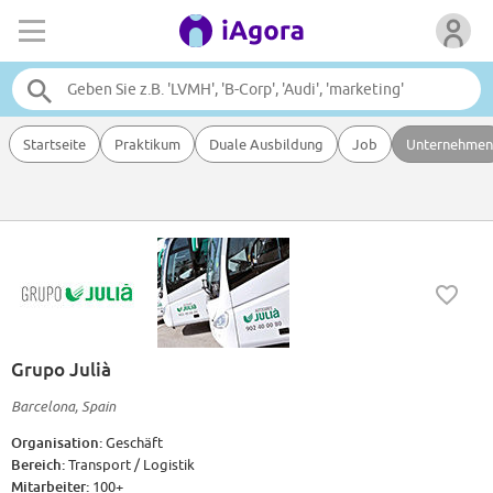
Startseite
Praktikum
Duale Ausbildung
Job
Unternehmen
Grupo Julià
Barcelona, Spain
Organisation:
Geschäft
Bereich:
Transport / Logistik
Mitarbeiter:
100+