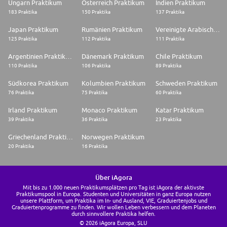
Ungarn Praktikum
Österreich Praktikum
Indien Praktikum
183 Praktika
150 Praktika
137 Praktika
Japan Praktikum
Rumänien Praktikum
Vereinigte Arabische Emirate Praktikum
125 Praktika
112 Praktika
111 Praktika
Argentinien Praktikum
Dänemark Praktikum
Chile Praktikum
110 Praktika
106 Praktika
89 Praktika
Südkorea Praktikum
Kolumbien Praktikum
Schweden Praktikum
76 Praktika
75 Praktika
60 Praktika
Irland Praktikum
Monaco Praktikum
Katar Praktikum
39 Praktika
36 Praktika
23 Praktika
Griechenland Praktikum
Norwegen Praktikum
20 Praktika
16 Praktika
Über iAgora
Mit bis zu 1.000 neuen Praktikumsplätzen pro Tag ist iAgora der aktivste
Praktikumspool in Europa. Studenten und Universitäten in ganz Europa nutzen
unsere Plattform, um Praktika im In- und Ausland, VIE, Graduiertenjobs und
Graduiertenprogramme zu finden. Wir wollen Leben verbessern und dem Planeten
durch sinnvollere Praktika helfen.
© 2026 iAgora Europa, SLU