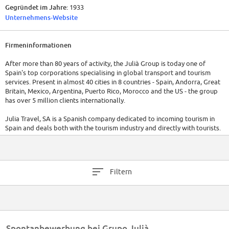
Gegründet im Jahre:
1933
Unternehmens-Website
Firmeninformationen
After more than 80 years of activity, the Julià Group is today one of
Spain's top corporations specialising in global transport and tourism
services. Present in almost 40 cities in 8 countries - Spain, Andorra, Great
Britain, Mexico, Argentina, Puerto Rico, Morocco and the US - the group
has over 5 million clients internationally.
Julia Travel, SA is a Spanish company dedicated to incoming tourism in
Spain and deals both with the tourism industry and directly with tourists.
It belongs to GRUPO JULIÀ, a group formed by Autocares Julià (coach
transport company), Juliàtours (services for the tourism industry),
Central de Viajes (travel agents), Madrid City Tour (Madrid tourist bus),
Barcelona City Tour (Barcelona touristic bus) and other City Tours. GRUPO
Filtern
JULIÀ has offices in various Spanish cities and also in Andorra, Argentina,
Mexico and Puerto Rico.
Spontanbewerbung bei Grupo Julià