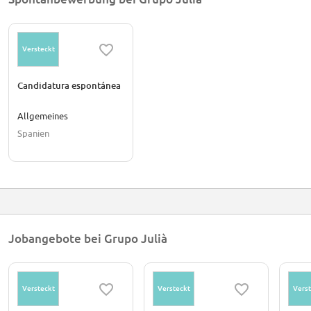
Versteckt
Candidatura espontánea
Allgemeines
Spanien
Jobangebote bei Grupo Julià
Versteckt
Versteckt
Verst