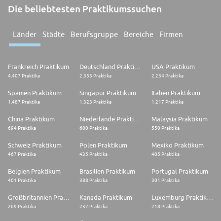
Die beliebtesten Praktikumssuchen
Länder
Städte
Berufsgruppe
Bereiche
Firmen
Frankreich Praktikum
Deutschland Praktikum
USA Praktikum
4.407 Praktika
2.353 Praktika
2.234 Praktika
Spanien Praktikum
Singapur Praktikum
Italien Praktikum
1.487 Praktika
1.323 Praktika
1.217 Praktika
China Praktikum
Niederlande Praktikum
Malaysia Praktikum
694 Praktika
600 Praktika
550 Praktika
Schweiz Praktikum
Polen Praktikum
Mexiko Praktikum
467 Praktika
435 Praktika
405 Praktika
Belgien Praktikum
Brasilien Praktikum
Portugal Praktikum
401 Praktika
388 Praktika
301 Praktika
Großbritannien Praktikum
Kanada Praktikum
Luxemburg Praktikum
269 Praktika
232 Praktika
218 Praktika