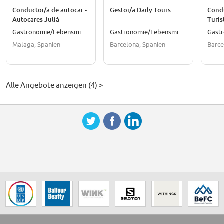
Conductor/a de autocar -
Gestor/a Daily Tours
Condu
Autocares Julià
Turís
Grupo
Gastronomie/Lebensmittel
Gastronomie/Lebensmittel
Malaga, Spanien
Barcelona, Spanien
Barce
Alle Angebote anzeigen (4) >