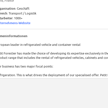
ris, France
ganisation:
Geschäft
reich:
Transport / Logistik
tarbeiter:
1000+
ternehmens-Website
rmeninformationen
ropean leader in refrigerated vehicle and container rental
tit Forestier has made the choice of developing its expertise exclusively in th
oduct range that includes the rental of refrigerated vehicles, cabinets and co
r business has two major focal points:
frigeration. This is what drives the deployment of our specialised offer. Petit
rket whose business is entirely devoted to refrigeration.
ll service. This is our core business. It is based on expertise acquired over d
vantage.