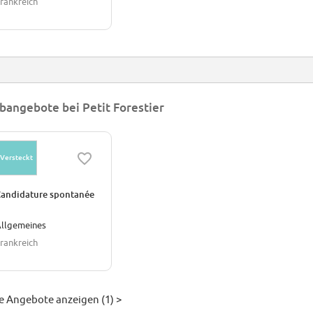
rankreich
bangebote bei Petit Forestier
Versteckt
andidature spontanée
llgemeines
rankreich
le Angebote anzeigen (1) >