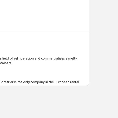
e field of refrigeration and commercializes a multi-
ntainers.
 Forestier is the only company in the European rental
ecades of experience and is our main competitive