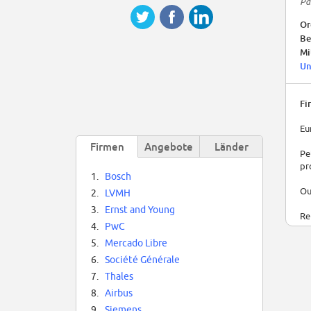
Pa
Or
Be
Mi
Un
Fi
Eu
Firmen
Angebote
Länder
Pe
pr
1.
Bosch
Ou
2.
LVMH
3.
Ernst and Young
Re
4.
PwC
ma
5.
Mercado Libre
Fu
6.
Société Générale
ad
7.
Thales
8.
Airbus
9.
Siemens