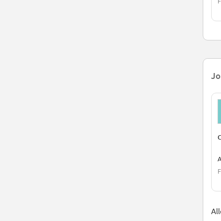
F
Jo
C
A
F
Al