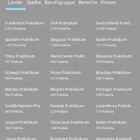
Länder
Städte
Berufsgruppe
Bereiche
Firmen
Frankreich Praktikum
USA Praktikum
Deutschland Praktikum
4.337 Praktika
2.253 Praktika
2.248 Praktika
Spanien Praktikum
Singapur Praktikum
Italien Praktikum
1.475 Praktika
1.289 Praktika
1.213 Praktika
China Praktikum
Niederlande Praktikum
Malaysia Praktikum
707 Praktika
604 Praktika
534 Praktika
Schweiz Praktikum
Polen Praktikum
Brasilien Praktikum
469 Praktika
427 Praktika
398 Praktika
Mexiko Praktikum
Belgien Praktikum
Portugal Praktikum
396 Praktika
393 Praktika
299 Praktika
Großbritannien Praktikum
Kanada Praktikum
Luxemburg Praktikum
267 Praktika
223 Praktika
214 Praktika
Ungarn Praktikum
Österreich Praktikum
Indien Praktikum
182 Praktika
148 Praktika
134 Praktika
Japan Praktikum
Rumänien Praktikum
Vereinigte Arabische Emirate Praktikum