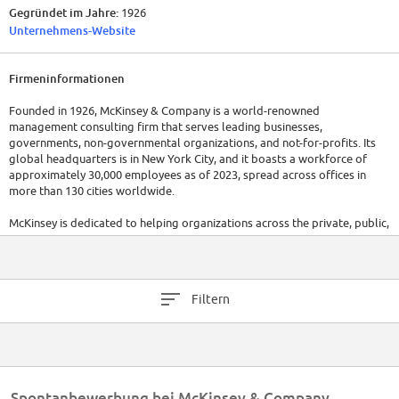
Gegründet im Jahre:
1926
Unternehmens-Website
Firmeninformationen
Founded in 1926, McKinsey & Company is a world-renowned
management consulting firm that serves leading businesses,
governments, non-governmental organizations, and not-for-profits. Its
global headquarters is in New York City, and it boasts a workforce of
approximately 30,000 employees as of 2023, spread across offices in
more than 130 cities worldwide.
McKinsey is dedicated to helping organizations across the private, public,
and social sectors create the change that matters. The firm does not
disclose its financials publicly, but it is reputed to be one of the 'Big
Three' management consulting firms. The company's annual revenue is
estimated at $10 billion.
Filtern
Spontanbewerbung bei McKinsey & Company