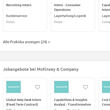
Recruiting Intern
Intern - Consumer
Capab
Operations
Inter
Benchmarking Analytics
Opti
Kundenservice
Lagerhaltung/Logistik
Lager
Polen
Polen
Costa
Alle Praktika anzeigen (24) >
Jobangebote bei McKinsey & Company
Versteckt
Versteckt
Verst
Global Help Desk Intern
Capabilities & Insights
Cost 
(Fixed Term Contract)
Analyst - Transformation
Cons
Operations