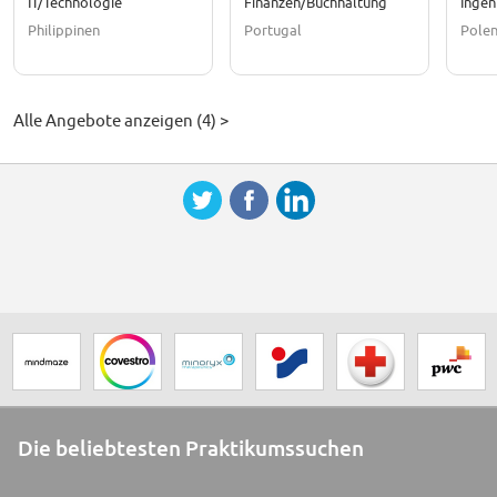
IT/Technologie
Finanzen/Buchhaltung
Ingen
Philippinen
Portugal
Pole
Alle Angebote anzeigen (4) >
Die beliebtesten Praktikumssuchen