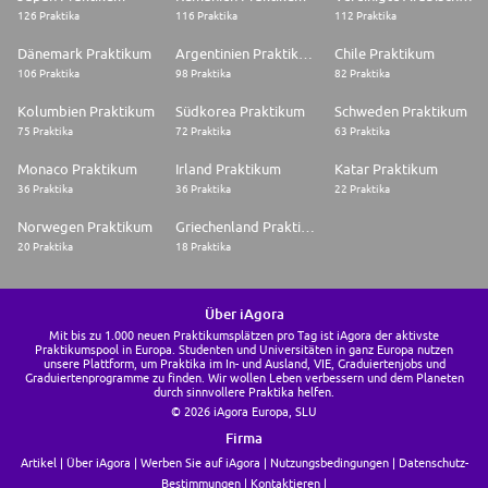
126 Praktika
116 Praktika
112 Praktika
Dänemark Praktikum
Argentinien Praktikum
Chile Praktikum
106 Praktika
98 Praktika
82 Praktika
Kolumbien Praktikum
Südkorea Praktikum
Schweden Praktikum
75 Praktika
72 Praktika
63 Praktika
Monaco Praktikum
Irland Praktikum
Katar Praktikum
36 Praktika
36 Praktika
22 Praktika
Norwegen Praktikum
Griechenland Praktikum
20 Praktika
18 Praktika
Über iAgora
Mit bis zu 1.000 neuen Praktikumsplätzen pro Tag ist iAgora der aktivste
Praktikumspool in Europa. Studenten und Universitäten in ganz Europa nutzen
unsere Plattform, um Praktika im In- und Ausland, VIE, Graduiertenjobs und
Graduiertenprogramme zu finden. Wir wollen Leben verbessern und dem Planeten
durch sinnvollere Praktika helfen.
© 2026 iAgora Europa, SLU
Firma
Artikel
Über iAgora
Werben Sie auf iAgora
Nutzungsbedingungen
Datenschutz-
Bestimmungen
Kontaktieren