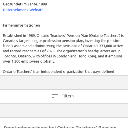
Gegründet im Jahre:
1989
Unternehmens-Website
Firmeninformationen
Established in 1989, Ontario Teachers' Pension Plan (Ontario Teachers') is
Canada's largest single-profession pension plan, investing the pension
fund's assets and administering the pensions of Ontario's 331,000 active
and retired teachers as of 2023. The organization's headquarters are in
Toronto, Ontario, with offices in London and Hong Kong, and it employs
over 1,200 employees globally.
Ontario Teachers' is an independent organization that pays defined
benefit pensions and invests the pension fund's assets. As of 2022, the
plan's net assets stood at $221.2 billion, making it one of Canada's
largest institutional investors.
Filtern
Spontanbewerbung bei Ontario Teachers' Pension