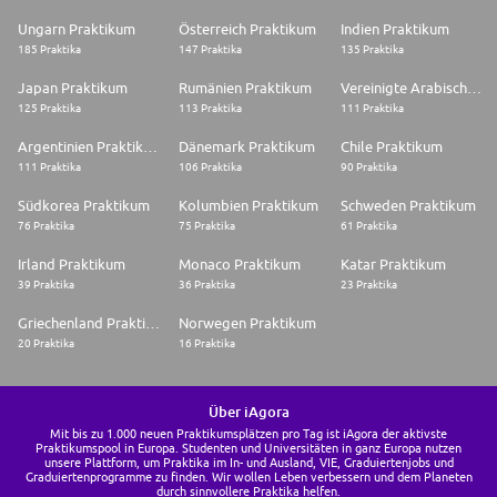
Ungarn Praktikum
Österreich Praktikum
Indien Praktikum
185 Praktika
147 Praktika
135 Praktika
Japan Praktikum
Rumänien Praktikum
Vereinigte Arabische Emirate Praktikum
125 Praktika
113 Praktika
111 Praktika
Argentinien Praktikum
Dänemark Praktikum
Chile Praktikum
111 Praktika
106 Praktika
90 Praktika
Südkorea Praktikum
Kolumbien Praktikum
Schweden Praktikum
76 Praktika
75 Praktika
61 Praktika
Irland Praktikum
Monaco Praktikum
Katar Praktikum
39 Praktika
36 Praktika
23 Praktika
Griechenland Praktikum
Norwegen Praktikum
20 Praktika
16 Praktika
Über iAgora
Mit bis zu 1.000 neuen Praktikumsplätzen pro Tag ist iAgora der aktivste
Praktikumspool in Europa. Studenten und Universitäten in ganz Europa nutzen
unsere Plattform, um Praktika im In- und Ausland, VIE, Graduiertenjobs und
Graduiertenprogramme zu finden. Wir wollen Leben verbessern und dem Planeten
durch sinnvollere Praktika helfen.