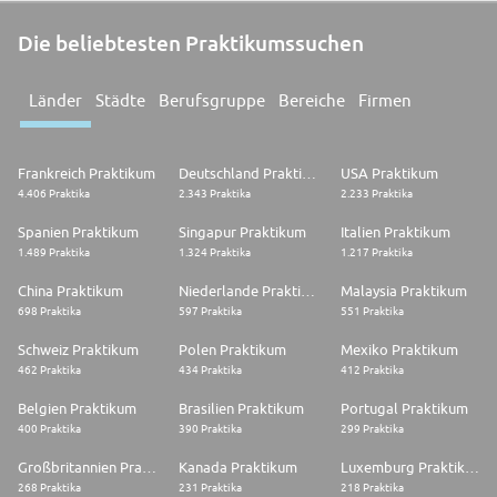
Die beliebtesten Praktikumssuchen
Länder
Städte
Berufsgruppe
Bereiche
Firmen
Frankreich Praktikum
Deutschland Praktikum
USA Praktikum
4.406 Praktika
2.343 Praktika
2.233 Praktika
Spanien Praktikum
Singapur Praktikum
Italien Praktikum
1.489 Praktika
1.324 Praktika
1.217 Praktika
China Praktikum
Niederlande Praktikum
Malaysia Praktikum
698 Praktika
597 Praktika
551 Praktika
Schweiz Praktikum
Polen Praktikum
Mexiko Praktikum
462 Praktika
434 Praktika
412 Praktika
Belgien Praktikum
Brasilien Praktikum
Portugal Praktikum
400 Praktika
390 Praktika
299 Praktika
Großbritannien Praktikum
Kanada Praktikum
Luxemburg Praktikum
268 Praktika
231 Praktika
218 Praktika