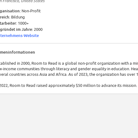
n Francisco, United States
ganisation:
Non-Profit
reich:
Bildung
tarbeiter:
1000+
gründet im Jahre:
2000
ternehmens-Website
rmeninformationen
tablished in 2000, Room to Read is a global non-profit organization with a miss
w-income communities through literacy and gender equality in education. Headq
veral countries across Asia and Africa. As of 2023, the organization has ove
 2022, Room to Read raised approximately $50 million to advance its mission.