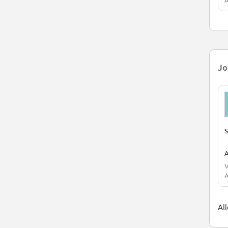
A
Jo
S
A
V
A
Al