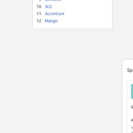
10.
SGS
11.
Accenture
12.
Mango
Sp
S
A
V