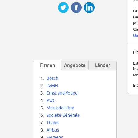
Sa
Or
Be
Mi
Ge
Un
Fi
Es
Firmen
Angebote
Länder
lo
se
1.
Bosch
In
2.
LVMH
3.
Ernst and Young
4.
PwC
5.
Mercado Libre
6.
Société Générale
7.
Thales
8.
Airbus
9.
Siemens