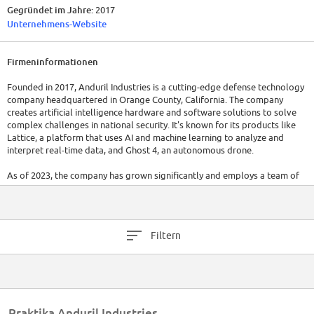
Gegründet im Jahre:
2017
Unternehmens-Website
Firmeninformationen
Founded in 2017, Anduril Industries is a cutting-edge defense technology
company headquartered in Orange County, California. The company
creates artificial intelligence hardware and software solutions to solve
complex challenges in national security. It's known for its products like
Lattice, a platform that uses AI and machine learning to analyze and
interpret real-time data, and Ghost 4, an autonomous drone.
As of 2023, the company has grown significantly and employs a team of
over 1,000 skilled professionals, though the exact number remains
undisclosed. While financial details are not publicly available, the
company has attracted substantial venture capital funding due to its
novel approach to defense technology. The company has raised a total
Filtern
of $2.2B in funding over 6 rounds.
Praktika Anduril Industries