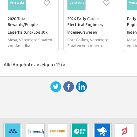
Versteckt
Versteckt
Verst
2026 Total
2026 Early Career
Early
Rewards/People
Electrical Engineer,
Engi
Operations Specialist -
Battlespace Awareness
Lagerhaltung/Logistik
Ingenieurswesen
Ingen
Early Career Rotation
Radar Team
Mesa, Vereinigte Staaten
Fort Collins, Vereinigte
Mesa,
Program
von Amerika
Staaten von Amerika
von 
Alle Angebote anzeigen (12) >