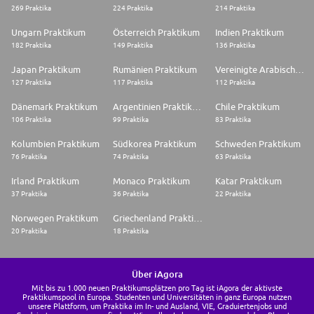
269 Praktika
224 Praktika
214 Praktika
Ungarn Praktikum
Österreich Praktikum
Indien Praktikum
182 Praktika
149 Praktika
136 Praktika
Japan Praktikum
Rumänien Praktikum
Vereinigte Arabische Emirate Praktikum
127 Praktika
117 Praktika
112 Praktika
Dänemark Praktikum
Argentinien Praktikum
Chile Praktikum
106 Praktika
99 Praktika
83 Praktika
Kolumbien Praktikum
Südkorea Praktikum
Schweden Praktikum
76 Praktika
74 Praktika
63 Praktika
Irland Praktikum
Monaco Praktikum
Katar Praktikum
37 Praktika
36 Praktika
22 Praktika
Norwegen Praktikum
Griechenland Praktikum
20 Praktika
18 Praktika
Über iAgora
Mit bis zu 1.000 neuen Praktikumsplätzen pro Tag ist iAgora der aktivste
Praktikumspool in Europa. Studenten und Universitäten in ganz Europa nutzen
unsere Plattform, um Praktika im In- und Ausland, VIE, Graduiertenjobs und