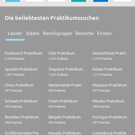
Die beliebtesten Praktikumssuchen
Länder
Städte
Berufsgruppe
Bereiche
Firmen
Frankreich Praktikum
USA Praktikum
Deutschland Praktikum
4.344 Praktika
2.261 Praktika
2.245 Praktika
Spanien Praktikum
Singapur Praktikum
Italien Praktikum
1.481 Praktika
1.291 Praktika
1.215 Praktika
China Praktikum
Niederlande Praktikum
Malaysia Praktikum
707 Praktika
600 Praktika
537 Praktika
Schweiz Praktikum
Polen Praktikum
Mexiko Praktikum
470 Praktika
429 Praktika
399 Praktika
Brasilien Praktikum
Belgien Praktikum
Portugal Praktikum
398 Praktika
394 Praktika
297 Praktika
Großbritannien Praktikum
Kanada Praktikum
Luxemburg Praktikum