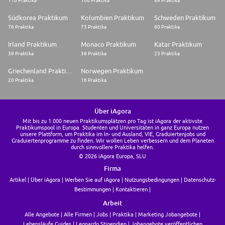
110 Praktika
106 Praktika
89 Praktika
Südkorea Praktikum
Kolumbien Praktikum
Schweden Praktikum
76 Praktika
75 Praktika
60 Praktika
Irland Praktikum
Monaco Praktikum
Katar Praktikum
39 Praktika
36 Praktika
23 Praktika
Griechenland Praktikum
Norwegen Praktikum
20 Praktika
16 Praktika
Über iAgora
Mit bis zu 1.000 neuen Praktikumsplätzen pro Tag ist iAgora der aktivste
Praktikumspool in Europa. Studenten und Universitäten in ganz Europa nutzen
unsere Plattform, um Praktika im In- und Ausland, VIE, Graduiertenjobs und
Graduiertenprogramme zu finden. Wir wollen Leben verbessern und dem Planeten
durch sinnvollere Praktika helfen.
© 2026 iAgora Europa, SLU
Firma
Artikel
Über iAgora
Werben Sie auf iAgora
Nutzungsbedingungen
Datenschutz-
Bestimmungen
Kontaktieren
Arbeit
Alle Angebote
Alle Firmen
Jobs
Praktika
Marketing Jobangebote
Lebensläufe Guides
Leonardo Stipendien
Jobangebote veröffentlichen