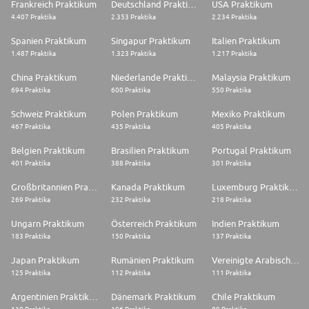
Frankreich Praktikum
Deutschland Praktikum
USA Praktikum
4.407 Praktika
2.353 Praktika
2.234 Praktika
Spanien Praktikum
Singapur Praktikum
Italien Praktikum
1.487 Praktika
1.323 Praktika
1.217 Praktika
China Praktikum
Niederlande Praktikum
Malaysia Praktikum
694 Praktika
600 Praktika
550 Praktika
Schweiz Praktikum
Polen Praktikum
Mexiko Praktikum
467 Praktika
435 Praktika
405 Praktika
Belgien Praktikum
Brasilien Praktikum
Portugal Praktikum
401 Praktika
388 Praktika
301 Praktika
Großbritannien Praktikum
Kanada Praktikum
Luxemburg Praktikum
269 Praktika
232 Praktika
218 Praktika
Ungarn Praktikum
Österreich Praktikum
Indien Praktikum
183 Praktika
150 Praktika
137 Praktika
Japan Praktikum
Rumänien Praktikum
Vereinigte Arabische Emirate Praktikum
125 Praktika
112 Praktika
111 Praktika
Argentinien Praktikum
Dänemark Praktikum
Chile Praktikum