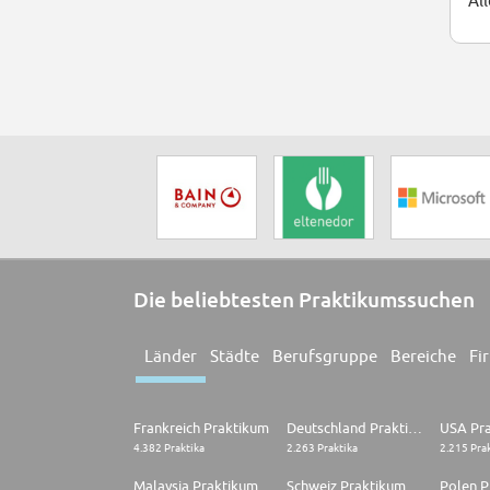
Al
Die beliebtesten Praktikumssuchen
Länder
Städte
Berufsgruppe
Bereiche
Fi
Frankreich Praktikum
Deutschland Praktikum
USA Pr
4.382 Praktika
2.263 Praktika
2.215 Pra
Malaysia Praktikum
Schweiz Praktikum
Polen P