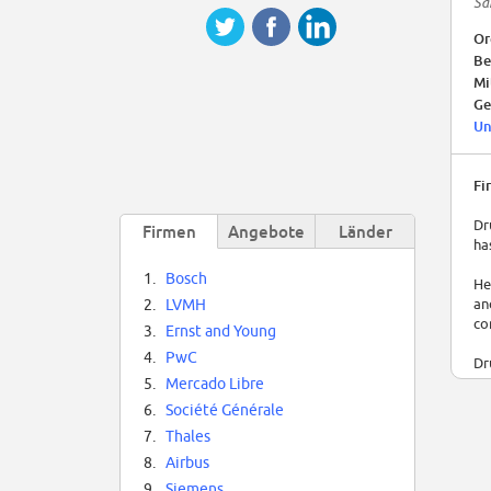
Sa
Or
Be
Mi
Ge
Un
Fi
Dr
Firmen
Angebote
Länder
ha
1.
Bosch
He
an
2.
LVMH
co
3.
Ernst and Young
4.
PwC
Dr
da
5.
Mercado Libre
$1
6.
Société Générale
7.
Thales
8.
Airbus
9.
Siemens