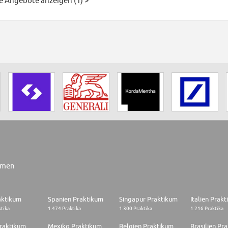
le Angebote anzeigen (1) >
rmen
aktikum
Spanien Praktikum
Singapur Praktikum
Italien Prak
ktika
1.474 Praktika
1.300 Praktika
1.216 Praktika
raktikum
Mexiko Praktikum
Belgien Praktikum
Brasilien Pr