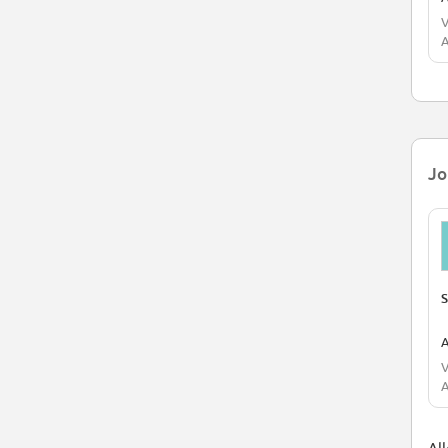
V
A
Jo
S
A
V
A