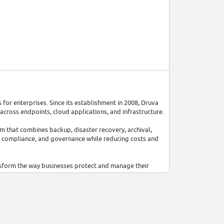
or enterprises. Since its establishment in 2008, Druva
cross endpoints, cloud applications, and infrastructure.
m that combines backup, disaster recovery, archival,
ty, compliance, and governance while reducing costs and
nsform the way businesses protect and manage their
on for its innovative solutions. In 2021, Druva recieved