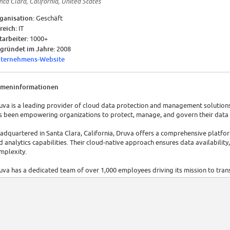
nta Clara, California, United States
ganisation:
Geschäft
reich:
IT
tarbeiter:
1000+
gründet im Jahre:
2008
ternehmens-Website
rmeninformationen
uva is a leading provider of cloud data protection and management solutions f
s been empowering organizations to protect, manage, and govern their data a
adquartered in Santa Clara, California, Druva offers a comprehensive platfor
d analytics capabilities. Their cloud-native approach ensures data availabili
mplexity.
uva has a dedicated team of over 1,000 employees driving its mission to tra
ta. The company has experienced significant growth and has garnered recogniti
47M in funding.