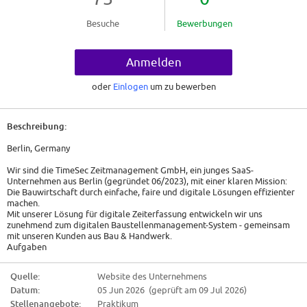
Besuche
Bewerbungen
Anmelden
oder
Einlogen
um zu bewerben
Beschreibung:
Berlin, Germany
Wir sind die TimeSec Zeitmanagement GmbH, ein junges SaaS-
Unternehmen aus Berlin (gegründet 06/2023), mit einer klaren Mission:
Die Bauwirtschaft durch einfache, faire und digitale Lösungen effizienter
machen.
Mit unserer Lösung für digitale Zeiterfassung entwickeln wir uns
zunehmend zum digitalen Baustellenmanagement-System - gemeinsam
mit unseren Kunden aus Bau & Handwerk.
Aufgaben
* Erstellung und Pflege von Knowledge-Base-Artikeln, Hilfetexten und
produktspezifischer Materialien
Quelle:
Website des Unternehmens
* Dokumentation von sowie Unterstützung bei internen Prozessen
Datum:
05 Jun 2026 (geprüft am 09 Jul 2026)
* Durchführung von Recherchen & Wettbewerbsanalysen zur
Identifikation neuer Potentiale
Stellenangebote:
Praktikum