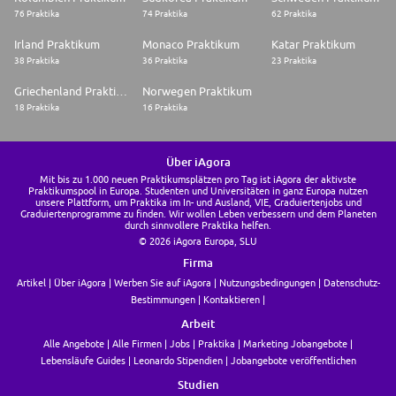
76 Praktika
74 Praktika
62 Praktika
Irland Praktikum
Monaco Praktikum
Katar Praktikum
38 Praktika
36 Praktika
23 Praktika
Griechenland Praktikum
Norwegen Praktikum
18 Praktika
16 Praktika
Über iAgora
Mit bis zu 1.000 neuen Praktikumsplätzen pro Tag ist iAgora der aktivste
Praktikumspool in Europa. Studenten und Universitäten in ganz Europa nutzen
unsere Plattform, um Praktika im In- und Ausland, VIE, Graduiertenjobs und
Graduiertenprogramme zu finden. Wir wollen Leben verbessern und dem Planeten
durch sinnvollere Praktika helfen.
© 2026 iAgora Europa, SLU
Firma
Artikel
Über iAgora
Werben Sie auf iAgora
Nutzungsbedingungen
Datenschutz-
Bestimmungen
Kontaktieren
Arbeit
Alle Angebote
Alle Firmen
Jobs
Praktika
Marketing Jobangebote
Lebensläufe Guides
Leonardo Stipendien
Jobangebote veröffentlichen
Studien