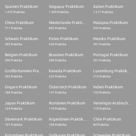
Spanien Praktikum
Singapur Praktikum
Italien Praktikum
1.475 Praktika
1.300 Praktika
1.217 Praktika
China Praktikum
Niederlande Praktikum
Malaysia Praktikum
711 Praktika
603 Praktika
543 Praktika
Schweiz Praktikum
Polen Praktikum
Mexiko Praktikum
465 Praktika
428 Praktika
401 Praktika
Belgien Praktikum
Brasilien Praktikum
Portugal Praktikum
400 Praktika
399 Praktika
301 Praktika
Großbritannien Praktikum
Kanada Praktikum
Luxemburg Praktikum
263 Praktika
225 Praktika
215 Praktika
Ungarn Praktikum
Österreich Praktikum
Indien Praktikum
186 Praktika
147 Praktika
135 Praktika
Japan Praktikum
Rumänien Praktikum
Vereinigte Arabische Emirate Praktikum
124 Praktika
116 Praktika
115 Praktika
Dänemark Praktikum
Argentinien Praktikum
Chile Praktikum
107 Praktika
106 Praktika
84 Praktika
Kolumbien Praktikum
Südkorea Praktikum
Schweden Praktikum