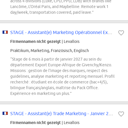
across 4 divisions (Luxe, CPD, PPD, LDB) with brands like
Lancôme, L'Oréal Paris, and Maybelline. Remote work 1
day/week, transportation covered, paid leave.”
STAGE - Assistant(e) Marketing Opérationnel Export EURAF - Janvier 2027
Firmennamen nicht gezeigt
| Levallois
Praktikum, Marketing, Französisch, Englisch
“Stage de 6 mois à partir de janvier 2027 au sein du
département Export Europe-Afrique de Givenchy/Kenzo.
Missions : gestion de l'image des marques, respect des
guidelines, analyse marketing et reporting mensuel. Profil
recherché : étudiant en école de commerce (bac+4/5),
bilingue français/anglais, maîtrise du Pack Office.
Expérience en marketing un plus.”
STAGE - Assistant(e) Trade Marketing - Janvier 2027 - F/H
Firmennamen nicht gezeigt
| Levallois