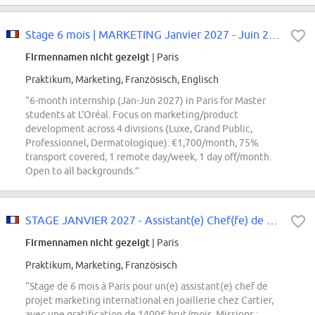
Stage 6 mois | MARKETING Janvier 2027 - Juin 2027 | Master | EUR1,700 / mois...
Firmennamen nicht gezeigt
| Paris
Praktikum, Marketing, Französisch, Englisch
“6-month internship (Jan-Jun 2027) in Paris for Master
students at L'Oréal. Focus on marketing/product
development across 4 divisions (Luxe, Grand Public,
Professionnel, Dermatologique). €1,700/month, 75%
transport covered, 1 remote day/week, 1 day off/month.
Open to all backgrounds.”
STAGE JANVIER 2027 - Assistant(e) Chef(fe) de Projet Marketing International...
Firmennamen nicht gezeigt
| Paris
Praktikum, Marketing, Französisch
“Stage de 6 mois à Paris pour un(e) assistant(e) chef de
projet marketing international en joaillerie chez Cartier,
avec une gratification de 1400€ brut/mois. Missions :