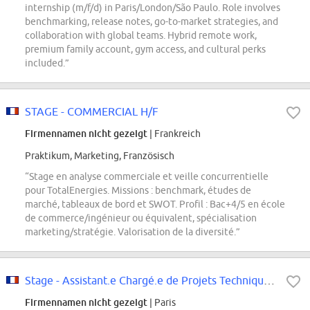
internship (m/f/d) in Paris/London/São Paulo. Role involves
benchmarking, release notes, go-to-market strategies, and
collaboration with global teams. Hybrid remote work,
premium family account, gym access, and cultural perks
included.”
STAGE - COMMERCIAL H/F
Firmennamen nicht gezeigt
| Frankreich
Praktikum, Marketing, Französisch
“Stage en analyse commerciale et veille concurrentielle
pour TotalEnergies. Missions : benchmark, études de
marché, tableaux de bord et SWOT. Profil : Bac+4/5 en école
de commerce/ingénieur ou équivalent, spécialisation
marketing/stratégie. Valorisation de la diversité.”
Stage - Assistant.e Chargé.e de Projets Techniques Cadeaux - H\/F\/X- (COMPAN...
Firmennamen nicht gezeigt
| Paris