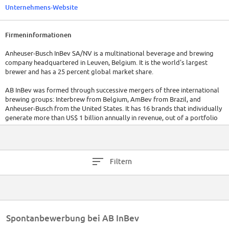
Unternehmens-Website
Firmeninformationen
Anheuser-Busch InBev SA/NV is a multinational beverage and brewing
company headquartered in Leuven, Belgium. It is the world's largest
brewer and has a 25 percent global market share.
AB InBev was formed through successive mergers of three international
brewing groups: Interbrew from Belgium, AmBev from Brazil, and
Anheuser-Busch from the United States. It has 16 brands that individually
generate more than US$ 1 billion annually in revenue, out of a portfolio
of more than 200 brands.[2] This portfolio includes global brands
Budweiser, Corona and Stella Artois, international brands Beck's,
Hoegaarden and Leffe and local brands such as Bud Light, Skol, Brahma,
Antarctica, Quilmes, Victoria, Modelo Especial, Michelob Ultra, Harbin,
Filtern
Sedrin, Klinskoye, Sibirskaya Korona, Chernigivske and Jupiler.
Total revenue for all 200 AB InBev brands in 2014 was over 47 billion
USD.[2] The company employs over 155,000 people in 25 countries. After
the integration in 2008 of Anheuser-Busch, based in Saint Louis, Missouri,
the company started reporting its financial results in US dollars.
Spontanbewerbung bei AB InBev