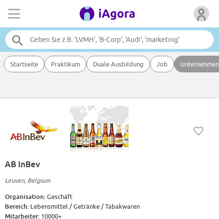
Startseite
Praktikum
Duale Ausbildung
Job
Unternehmen
AB InBev
Leuven, Belgium
Organisation:
Geschäft
Bereich:
Lebensmittel / Getränke / Tabakwaren
Mitarbeiter:
10000+