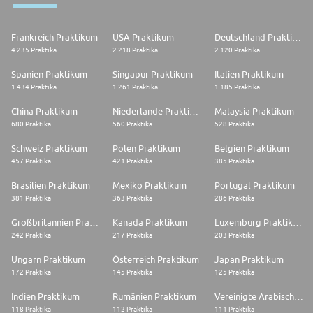
Frankreich Praktikum
USA Praktikum
Deutschland Praktikum
4.235 Praktika
2.218 Praktika
2.120 Praktika
Spanien Praktikum
Singapur Praktikum
Italien Praktikum
1.434 Praktika
1.261 Praktika
1.185 Praktika
China Praktikum
Niederlande Praktikum
Malaysia Praktikum
680 Praktika
560 Praktika
528 Praktika
Schweiz Praktikum
Polen Praktikum
Belgien Praktikum
457 Praktika
421 Praktika
385 Praktika
Brasilien Praktikum
Mexiko Praktikum
Portugal Praktikum
381 Praktika
363 Praktika
286 Praktika
Großbritannien Praktikum
Kanada Praktikum
Luxemburg Praktikum
242 Praktika
217 Praktika
203 Praktika
Ungarn Praktikum
Österreich Praktikum
Japan Praktikum
172 Praktika
145 Praktika
125 Praktika
Indien Praktikum
Rumänien Praktikum
Vereinigte Arabische Emirate Praktikum
118 Praktika
112 Praktika
111 Praktika