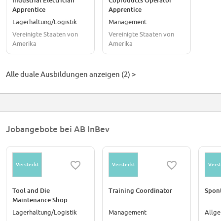
Industrial Electrician
Coproducts Operator
Apprentice
Apprentice
Lagerhaltung/Logistik
Management
Vereinigte Staaten von
Vereinigte Staaten von
Amerika
Amerika
Alle duale Ausbildungen anzeigen (2) >
Jobangebote bei AB InBev
Versteckt
Versteckt
Verst
Tool and Die
Training Coordinator
Spon
Maintenance Shop
Technician
Lagerhaltung/Logistik
Management
Allg