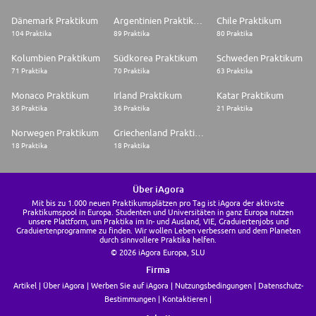
Dänemark Praktikum
Argentinien Praktikum
Chile Praktikum
104 Praktika
89 Praktika
80 Praktika
Kolumbien Praktikum
Südkorea Praktikum
Schweden Praktikum
71 Praktika
70 Praktika
63 Praktika
Monaco Praktikum
Irland Praktikum
Katar Praktikum
36 Praktika
36 Praktika
21 Praktika
Norwegen Praktikum
Griechenland Praktikum
18 Praktika
18 Praktika
Über iAgora
Mit bis zu 1.000 neuen Praktikumsplätzen pro Tag ist iAgora der aktivste
Praktikumspool in Europa. Studenten und Universitäten in ganz Europa nutzen
unsere Plattform, um Praktika im In- und Ausland, VIE, Graduiertenjobs und
Graduiertenprogramme zu finden. Wir wollen Leben verbessern und dem Planeten
durch sinnvollere Praktika helfen.
© 2026 iAgora Europa, SLU
Firma
Artikel
Über iAgora
Werben Sie auf iAgora
Nutzungsbedingungen
Datenschutz-
Bestimmungen
Kontaktieren