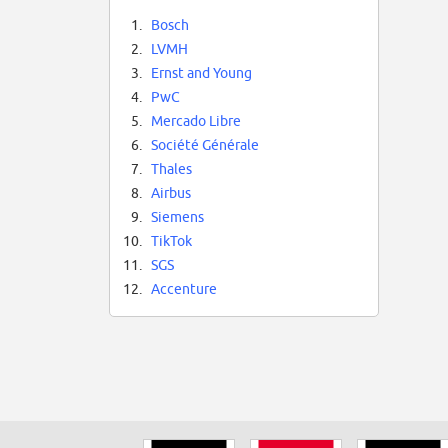
1.
Bosch
2.
LVMH
3.
Ernst and Young
4.
PwC
5.
Mercado Libre
6.
Société Générale
7.
Thales
8.
Airbus
9.
Siemens
10.
TikTok
11.
SGS
12.
Accenture