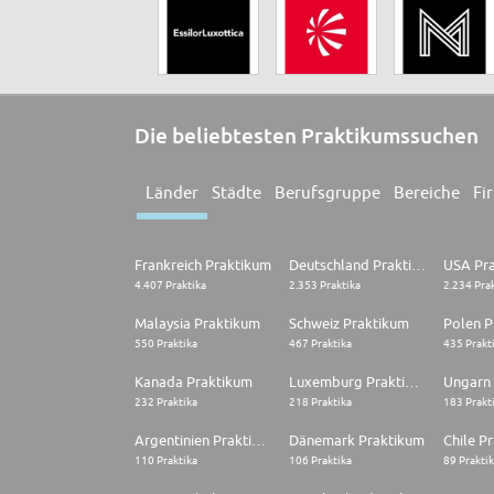
Die beliebtesten Praktikumssuchen
Länder
Städte
Berufsgruppe
Bereiche
Fi
Frankreich Praktikum
Deutschland Praktikum
USA Pr
4.407 Praktika
2.353 Praktika
2.234 Pra
Malaysia Praktikum
Schweiz Praktikum
Polen P
550 Praktika
467 Praktika
435 Prakt
Kanada Praktikum
Luxemburg Praktikum
Ungarn
232 Praktika
218 Praktika
183 Prakt
Argentinien Praktikum
Dänemark Praktikum
Chile P
110 Praktika
106 Praktika
89 Prakti