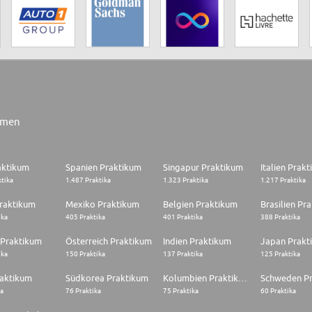
rmen
aktikum
Spanien Praktikum
Singapur Praktikum
Italien Prak
ktika
1.487 Praktika
1.323 Praktika
1.217 Praktika
raktikum
Mexiko Praktikum
Belgien Praktikum
Brasilien Pr
ika
405 Praktika
401 Praktika
388 Praktika
 Praktikum
Österreich Praktikum
Indien Praktikum
Japan Prakt
ika
150 Praktika
137 Praktika
125 Praktika
raktikum
Südkorea Praktikum
Kolumbien Praktikum
Schweden P
ka
76 Praktika
75 Praktika
60 Praktika