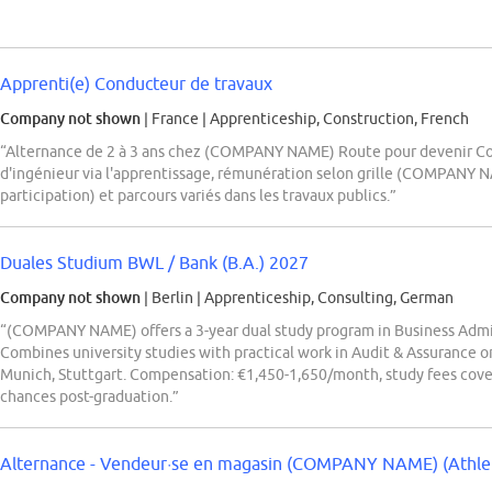
Apprenti(e) Conducteur de travaux
Company not shown
| France
|
Apprenticeship, Construction, French
“Alternance de 2 à 3 ans chez (COMPANY NAME) Route pour devenir Co
d'ingénieur via l'apprentissage, rémunération selon grille (COMPANY N
participation) et parcours variés dans les travaux publics.”
Duales Studium BWL / Bank (B.A.) 2027
Company not shown
| Berlin
|
Apprenticeship, Consulting, German
“(COMPANY NAME) offers a 3-year dual study program in Business Admini
Combines university studies with practical work in Audit & Assurance or
Munich, Stuttgart. Compensation: €1,450-1,650/month, study fees cove
chances post-graduation.”
Alternance - Vendeur·se en magasin (COMPANY NAME) (Athlet