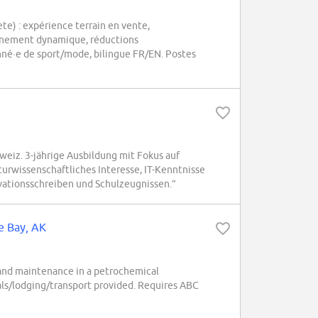
) : expérience terrain en vente,
nnement dynamique, réductions
onné·e de sport/mode, bilingue FR/EN. Postes
eiz. 3-jährige Ausbildung mit Fokus auf
urwissenschaftliches Interesse, IT-Kenntnisse
vationsschreiben und Schulzeugnissen.”
oe Bay, AK
n and maintenance in a petrochemical
als/lodging/transport provided. Requires ABC