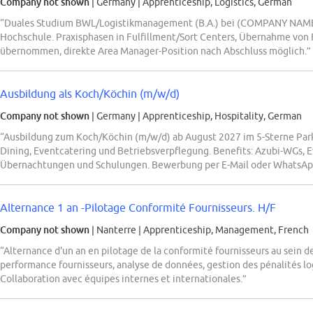
Company not shown
| Germany
|
Apprenticeship, Logistics, German
“Duales Studium BWL/Logistikmanagement (B.A.) bei (COMPANY NAME) 
Hochschule. Praxisphasen in Fulfillment/Sort Centers, Übernahme vo
übernommen, direkte Area Manager-Position nach Abschluss möglich.”
Ausbildung als Koch/Köchin (m/w/d)
Company not shown
| Germany
|
Apprenticeship, Hospitality, German
“Ausbildung zum Koch/Köchin (m/w/d) ab August 2027 im 5-Sterne Parkh
Dining, Eventcatering und Betriebsverpflegung. Benefits: Azubi-WGs,
Übernachtungen und Schulungen. Bewerbung per E-Mail oder WhatsAp
Alternance 1 an -Pilotage Conformité Fournisseurs. H/F
Company not shown
| Nanterre
|
Apprenticeship, Management, French
“Alternance d'un an en pilotage de la conformité fournisseurs au sein de
performance fournisseurs, analyse de données, gestion des pénalités log
Collaboration avec équipes internes et internationales.”