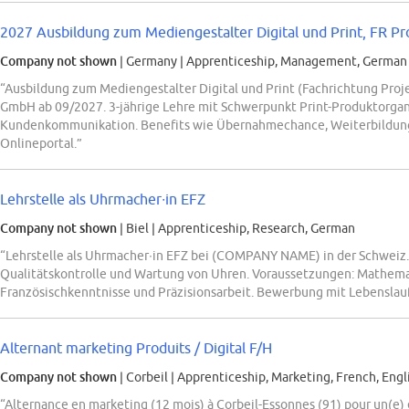
2027 Ausbildung zum Mediengestalter Digital und Print, FR P
Company not shown
| Germany
|
Apprenticeship, Management, German
“Ausbildung zum Mediengestalter Digital und Print (Fachrichtung P
GmbH ab 09/2027. 3-jährige Lehre mit Schwerpunkt Print-Produktorgani
Kundenkommunikation. Benefits wie Übernahmechance, Weiterbildun
Onlineportal.”
Lehrstelle als Uhrmacher∙in EFZ
Company not shown
| Biel
|
Apprenticeship, Research, German
“Lehrstelle als Uhrmacher∙in EFZ bei (COMPANY NAME) in der Schweiz.
Qualitätskontrolle und Wartung von Uhren. Voraussetzungen: Mathemat
Französischkenntnisse und Präzisionsarbeit. Bewerbung mit Lebenslau
Alternant marketing Produits / Digital F/H
Company not shown
| Corbeil
|
Apprenticeship, Marketing, French, Engl
“Alternance en marketing (12 mois) à Corbeil-Essonnes (91) pour un(e) 