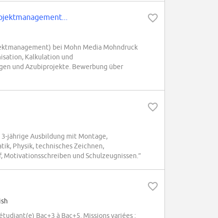
rojektmanagement...
rojektmanagement) bei Mohn Media Mohndruck
sation, Kalkulation und
gen und Azubiprojekte. Bewerbung über
 3-jährige Ausbildung mit Montage,
ik, Physik, technisches Zeichnen,
f, Motivationsschreiben und Schulzeugnissen.”
ish
étudiant(e) Bac+3 à Bac+5. Missions variées :