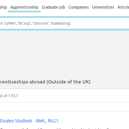
ship
Apprenticeship
Graduate job
Companies
Universities
Articl
renticeships abroad (Outside of the UK)
50
of 7.857
Duales Studium - BWL, RLG1