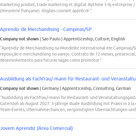
marketing produit, trade marketing et digital. Rythme 3-4j entrepris
(meunerie française). Anglais courant apprécié.”
Aprendiz de Merchandising - Campinas/SP
Company not shown
| Sao Paulo
|
Apprenticeship, Culture, English
“Aprendiz de Merchandising na Mondelēz International em Campinas/SP
reposição e merchandising no varejo. Contrato de 12 meses, presencial
desenvolvimento para futuras vagas como promotor.”
Ausbildung als Fachfrau/-mann für Restaurant- und Veranstalt
Company not shown
| Germany
|
Apprenticeship, Consulting, German
“Ausbildung als Fachfrau/-mann für Restaurant- und Veranstaltungsgas
Gütersloh ab August 2027. 3-jährige duale Ausbildung mit Praxis in à l
Team-Events, Übernahmechancen, vergünstigten Übernachtungen und B
Jovem Aprendiz (Área Comercial)