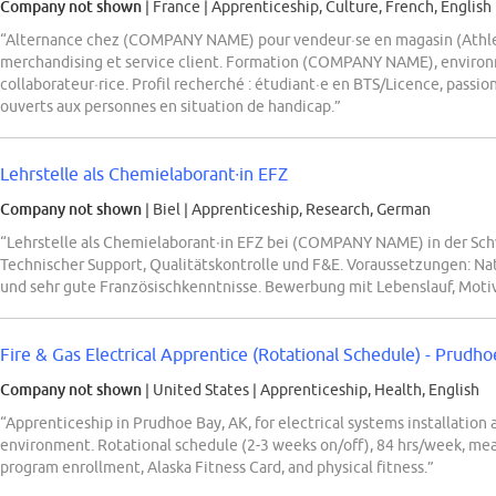
Company not shown
| France
|
Apprenticeship, Culture, French, English
“Alternance chez (COMPANY NAME) pour vendeur·se en magasin (Athlete
merchandising et service client. Formation (COMPANY NAME), enviro
collaborateur·rice. Profil recherché : étudiant·e en BTS/Licence, passi
ouverts aux personnes en situation de handicap.”
Lehrstelle als Chemielaborant∙in EFZ
Company not shown
| Biel
|
Apprenticeship, Research, German
“Lehrstelle als Chemielaborant∙in EFZ bei (COMPANY NAME) in der Schw
Technischer Support, Qualitätskontrolle und F&E. Voraussetzungen: Nat
und sehr gute Französischkenntnisse. Bewerbung mit Lebenslauf, Moti
Fire & Gas Electrical Apprentice (Rotational Schedule) - Prudh
Company not shown
| United States
|
Apprenticeship, Health, English
“Apprenticeship in Prudhoe Bay, AK, for electrical systems installatio
environment. Rotational schedule (2-3 weeks on/off), 84 hrs/week, me
program enrollment, Alaska Fitness Card, and physical fitness.”