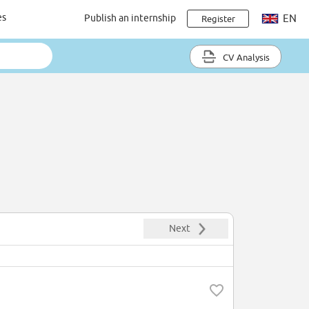
es
Publish an internship
EN
Register
CV Analysis
Next