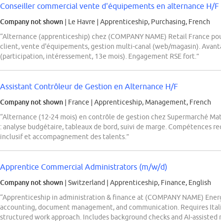
Conseiller commercial vente d'équipements en alternance H/F
Company not shown
| Le Havre
|
Apprenticeship, Purchasing, French
“Alternance (apprenticeship) chez (COMPANY NAME) Retail France pou
client, vente d'équipements, gestion multi-canal (web/magasin). Ava
(participation, intéressement, 13e mois). Engagement RSE fort.”
Assistant Contrôleur de Gestion en Alternance H/F
Company not shown
| France
|
Apprenticeship, Management, French
“Alternance (12-24 mois) en contrôle de gestion chez Supermarché Mat
: analyse budgétaire, tableaux de bord, suivi de marge. Compétences req
inclusif et accompagnement des talents.”
Apprentice Commercial Administrators (m/w/d)
Company not shown
| Switzerland
|
Apprenticeship, Finance, English
“Apprenticeship in administration & finance at (COMPANY NAME) Energy
accounting, document management, and communication. Requires Italian
structured work approach. Includes background checks and AI-assisted 