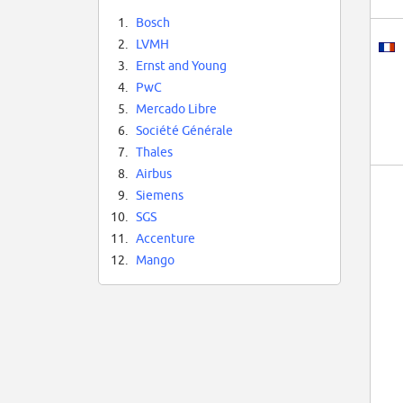
1.
Bosch
2.
LVMH
3.
Ernst and Young
4.
PwC
5.
Mercado Libre
6.
Société Générale
7.
Thales
8.
Airbus
9.
Siemens
10.
SGS
11.
Accenture
12.
Mango