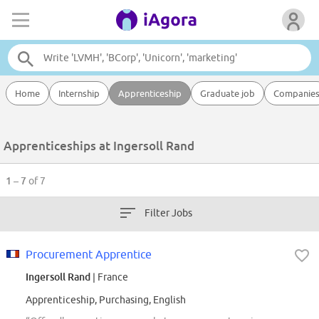
Home
Internship
Apprenticeship
Graduate job
Companie
Apprenticeships at Ingersoll Rand
1 – 7
of 7
Filter Jobs
Procurement Apprentice
Ingersoll Rand
| France
Apprenticeship, Purchasing, English