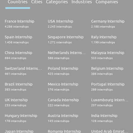
Countries
Cities
Categories
Industries
Companies
France Internship
USA Internship
Germany Internship
4.286 internships
2.245 internships
2.188 internships
Spain Internship
Singapore Internship
Italy Internship
1.458 internships
1.272 internships
1.199 internships
China Internship
Netherlands Internship
Malaysia Internship
694 internships
588 internships
533 internships
Switzerland Internship
Poland Internship
Belgium Internship
461 internships
425 internships
386 internships
Brazil Internship
Mexico Internship
Portugal Internship
385 internships
376 internships
289 internships
UK Internship
Canada Internship
Luxembourg Internship
253 internships
222 internships
207 internships
Hungary Internship
Austria Internship
India Internship
178 internships
145 internships
128 internships
Japan Internship
Romania Internship
United Arab Emirates Internship