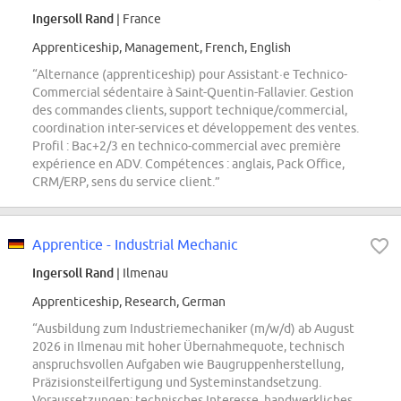
Ingersoll Rand
| France
Apprenticeship, Management, French, English
“Alternance (apprenticeship) pour Assistant·e Technico-
Commercial sédentaire à Saint-Quentin-Fallavier. Gestion
des commandes clients, support technique/commercial,
coordination inter-services et développement des ventes.
Profil : Bac+2/3 en technico-commercial avec première
expérience en ADV. Compétences : anglais, Pack Office,
CRM/ERP, sens du service client.”
Apprentice - Industrial Mechanic
Ingersoll Rand
| Ilmenau
Apprenticeship, Research, German
“Ausbildung zum Industriemechaniker (m/w/d) ab August
2026 in Ilmenau mit hoher Übernahmequote, technisch
anspruchsvollen Aufgaben wie Baugruppenherstellung,
Präzisionsteilfertigung und Systeminstandsetzung.
Voraussetzungen: technisches Interesse, handwerkliches