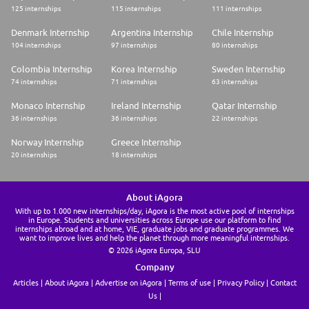
125 internships
115 internships
111 internships
Denmark Internship
Argentina Internship
Chile Internship
104 internships
97 internships
80 internships
Colombia Internship
Korea Internship
Sweden Internship
74 internships
71 internships
63 internships
Monaco Internship
Ireland Internship
Qatar Internship
36 internships
36 internships
22 internships
Norway Internship
Greece Internship
20 internships
18 internships
About iAgora
With up to 1.000 new internships/day, iAgora is the most active pool of internships
in Europe. Students and universities across Europe use our platform to find
internships abroad and at home, VIE, graduate jobs and graduate programmes. We
want to improve lives and help the planet through more meaningful internships.
© 2026 iAgora Europa, SLU
Company
Articles
About iAgora
Advertise on iAgora
Terms of use
Privacy Policy
Contact
Us