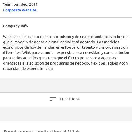
Year Founded:
2011
Corporate Website
Company info
Wink nace de un acto de inconformismo y de una profunda convicción de
que el modelo de agencia digital actual está agotado. Los modelos
económicos de hoy demandan un enfoque, un talento y una organización
diferentes. Wink nace como la respuesta a esa necesidad y como solución
para todos aquellos que creen que el futuro pertenece a agencias
orientadas a la solución de problemas de negocio, flexibles, ágiles y con
capacidad de especialización.
Wink TTD S.L. es una Agencia de Transformación Digital independiente,
cuyo objetivo es acelerar el proceso de adopción de la capacidad digital
como fuente de ventaja competitiva de nuestros clientes.
Filter Jobs
Abordamos la digitalización a través de 5 capacidades fundamentales -
estrategia, medios, contenido, socialización y tecnología- que se
estructurarán sobre una metodología propia: Transforming Through
Digital™. Creemos en el poder de las ideas, de las pasiones de las
personas y de su transformación en contenido; así como en su
distribución e integración en las grandes ventanas de audiencia de los
Spontaneous application at Wink