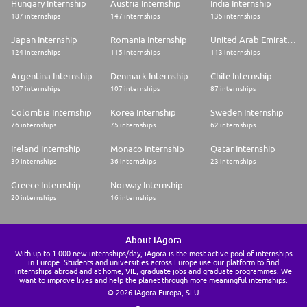
Hungary Internship
Austria Internship
India Internship
187 internships
147 internships
135 internships
Japan Internship
Romania Internship
United Arab Emirates Internship
124 internships
115 internships
113 internships
Argentina Internship
Denmark Internship
Chile Internship
107 internships
107 internships
87 internships
Colombia Internship
Korea Internship
Sweden Internship
76 internships
75 internships
62 internships
Ireland Internship
Monaco Internship
Qatar Internship
39 internships
36 internships
23 internships
Greece Internship
Norway Internship
20 internships
16 internships
About iAgora
With up to 1.000 new internships/day, iAgora is the most active pool of internships
in Europe. Students and universities across Europe use our platform to find
internships abroad and at home, VIE, graduate jobs and graduate programmes. We
want to improve lives and help the planet through more meaningful internships.
© 2026 iAgora Europa, SLU