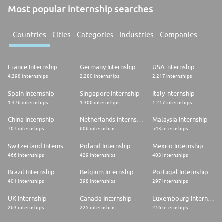
Most popular internship searches
Countries
Cities
Categories
Industries
Companies
France Internship
Germany Internship
USA Internship
4.398 internships
2.280 internships
2.217 internships
Spain Internship
Singapore Internship
Italy Internship
1.476 internships
1.300 internships
1.217 internships
China Internship
Netherlands Internship
Malaysia Internship
707 internships
606 internships
543 internships
Switzerland Internship
Poland Internship
Mexico Internship
466 internships
429 internships
403 internships
Brazil Internship
Belgium Internship
Portugal Internship
401 internships
398 internships
297 internships
UK Internship
Canada Internship
Luxembourg Internship
263 internships
225 internships
216 internships