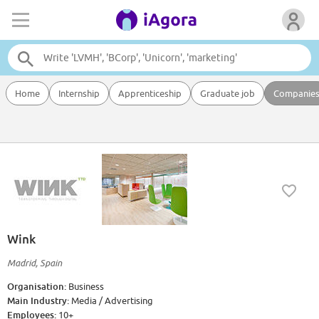
Home
Internship
Apprenticeship
Graduate job
Companie
Wink
Madrid, Spain
Organisation:
Business
Main Industry:
Media / Advertising
Employees:
10+