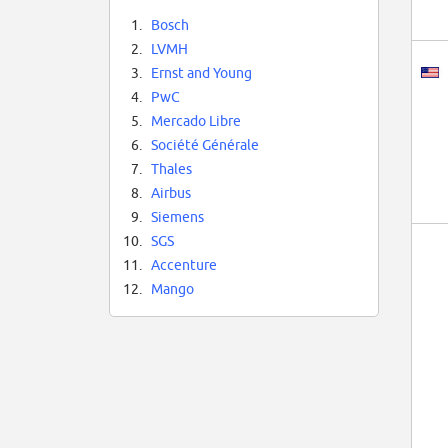
1.
Bosch
2.
LVMH
3.
Ernst and Young
4.
PwC
5.
Mercado Libre
6.
Société Générale
7.
Thales
8.
Airbus
9.
Siemens
10.
SGS
11.
Accenture
12.
Mango