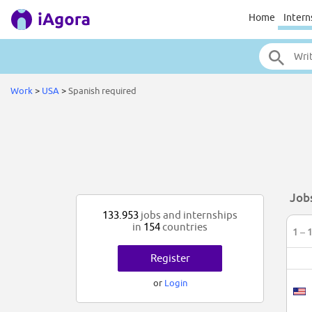
Home
Intern
Work
>
USA
>
Spanish required
Job
133.953
jobs and internships
in
154
countries
1 – 
Register
or
Login