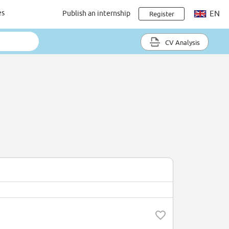
es
Publish an internship
EN
Register
CV Analysis