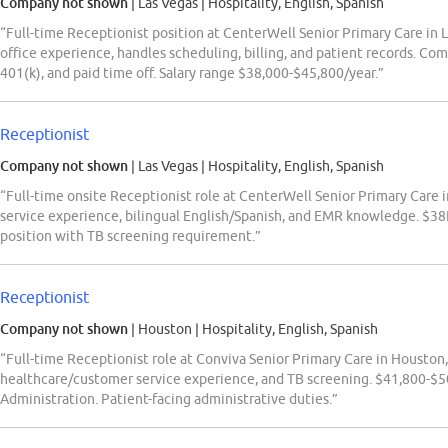
Company not shown
| Las Vegas
|
Hospitality, English, Spanish
“Full-time Receptionist position at CenterWell Senior Primary Care in L
office experience, handles scheduling, billing, and patient records. Co
401(k), and paid time off. Salary range $38,000-$45,800/year.”
Receptionist
Company not shown
| Las Vegas
|
Hospitality, English, Spanish
“Full-time onsite Receptionist role at CenterWell Senior Primary Care 
service experience, bilingual English/Spanish, and EMR knowledge. $38K
position with TB screening requirement.”
Receptionist
Company not shown
| Houston
|
Hospitality, English, Spanish
“Full-time Receptionist role at Conviva Senior Primary Care in Houston,
healthcare/customer service experience, and TB screening. $41,800-$50,
Administration. Patient-facing administrative duties.”