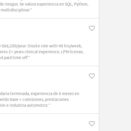
de riesgos. Se valora experiencia en SQL, Python,
multidisciplinar.”
0-$66,200/year. Onsite role with 40 hrs/week,
res 2+ years clinical experience, LPN license,
d paid time off.”
daria terminada, experiencia de 6 meses en
Sueldo base + comisiones, prestaciones
ión e industria automotriz.”