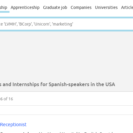
ship
Apprenticeship
Graduate job
Companies
Universities
Articl
s and Internships for Spanish-speakers in the USA
16
of 16
Receptionist