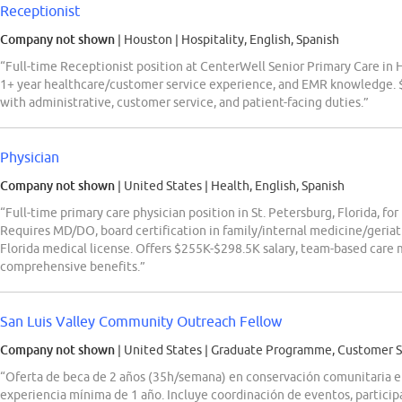
Receptionist
Company not shown
| Houston
|
Hospitality, English, Spanish
“Full-time Receptionist position at CenterWell Senior Primary Care in H
1+ year healthcare/customer service experience, and EMR knowledge. $
with administrative, customer service, and patient-facing duties.”
Physician
Company not shown
| United States
|
Health, English, Spanish
“Full-time primary care physician position in St. Petersburg, Florida,
Requires MD/DO, board certification in family/internal medicine/geriat
Florida medical license. Offers $255K-$298.5K salary, team-based care
comprehensive benefits.”
San Luis Valley Community Outreach Fellow
Company not shown
| United States
|
Graduate Programme, Customer Ser
“Oferta de beca de 2 años (35h/semana) en conservación comunitaria e
experiencia mínima de 1 año. Incluye coordinación de eventos, participa