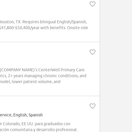
ouston, TX. Requires bilingual English/Spanish,
41,800-$50,400/year with benefits. Onsite role
 for (COMPANY NAME)'s CenterWell Primary Care.
rics, 2+ years managing chronic conditions, and
 model, lower patient volume, and
vice, English, Spanish
n Colorado, EE.UU. para graduados con
ción comunitaria y desarrollo profesional.