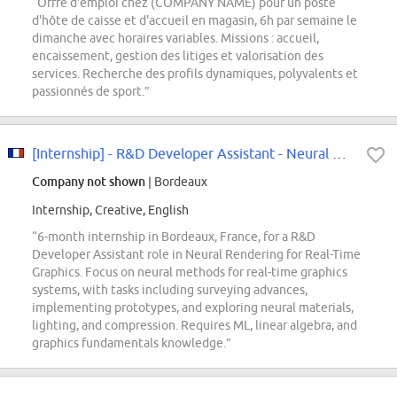
“Offre d'emploi chez (COMPANY NAME) pour un poste
d'hôte de caisse et d'accueil en magasin, 6h par semaine le
dimanche avec horaires variables. Missions : accueil,
encaissement, gestion des litiges et valorisation des
services. Recherche des profils dynamiques, polyvalents et
passionnés de sport.”
[Internship] - R&D Developer Assistant - Neural Rendering for Real-Time Graphics
Company not shown
| Bordeaux
Internship, Creative, English
“6-month internship in Bordeaux, France, for a R&D
Developer Assistant role in Neural Rendering for Real-Time
Graphics. Focus on neural methods for real-time graphics
systems, with tasks including surveying advances,
implementing prototypes, and exploring neural materials,
lighting, and compression. Requires ML, linear algebra, and
graphics fundamentals knowledge.”