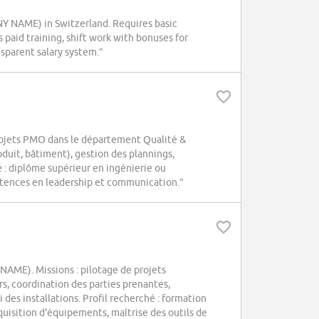
ANY NAME) in Switzerland. Requires basic
s paid training, shift work with bonuses for
sparent salary system.”
ojets PMO dans le département Qualité &
produit, bâtiment), gestion des plannings,
é : diplôme supérieur en ingénierie ou
pétences en leadership et communication.”
AME). Missions : pilotage de projets
s, coordination des parties prenantes,
 des installations. Profil recherché : formation
quisition d'équipements, maîtrise des outils de