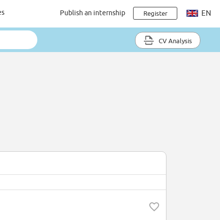
es
Publish an internship
EN
Register
CV Analysis