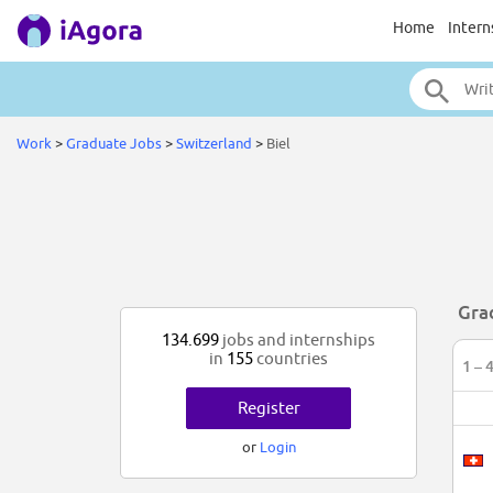
Home
Intern
Work
>
Graduate Jobs
>
Switzerland
>
Biel
Grad
134.699
jobs and internships
in
155
countries
1 – 
Register
or
Login