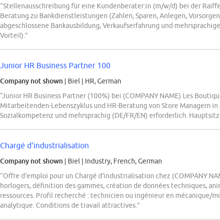
“Stellenausschreibung für eine Kundenberater:in (m/w/d) bei der Raiffei
Beratung zu Bankdienstleistungen (Zahlen, Sparen, Anlegen, Vorsorge
abgeschlossene Bankausbildung, Verkaufserfahrung und mehrsprachig
Vorteil).”
Junior HR Business Partner 100
Company not shown
| Biel
|
HR, German
“Junior HR Business Partner (100%) bei (COMPANY NAME) Les Boutique
Mitarbeitenden-Lebenszyklus und HR-Beratung von Store Managern in 
Sozialkompetenz und mehrsprachig (DE/FR/EN) erforderlich. Hauptsitz i
Chargé d'industrialisation
Company not shown
| Biel
|
Industry, French, German
“Offre d'emploi pour un Chargé d'industrialisation chez (COMPANY NAME
horlogers, définition des gammes, création de données techniques, anim
ressources. Profil recherché : technicien ou ingénieur en mécanique/m
analytique. Conditions de travail attractives.”