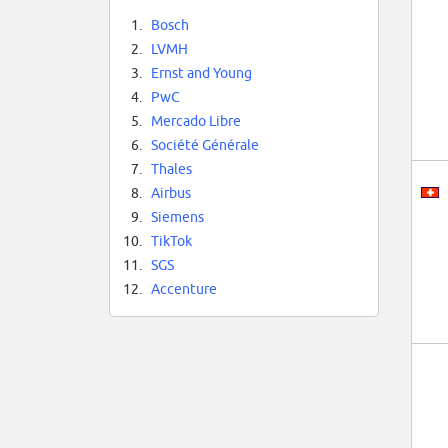
1.
Bosch
2.
LVMH
3.
Ernst and Young
4.
PwC
5.
Mercado Libre
6.
Société Générale
7.
Thales
8.
Airbus
9.
Siemens
10.
TikTok
11.
SGS
12.
Accenture