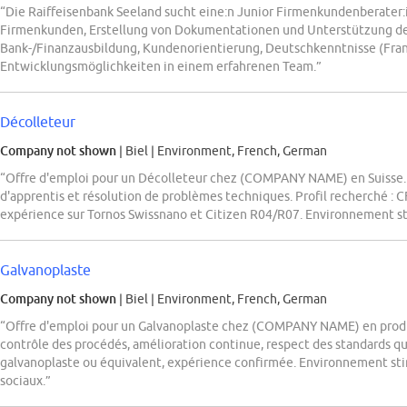
“Die Raiffeisenbank Seeland sucht eine:n Junior Firmenkundenberater:i
Firmenkunden, Erstellung von Dokumentationen und Unterstützung de
Bank-/Finanzausbildung, Kundenorientierung, Deutschkenntnisse (Franz
Entwicklungsmöglichkeiten in einem erfahrenen Team.”
Décolleteur
Company not shown
| Biel
|
Environment, French, German
“Offre d'emploi pour un Décolleteur chez (COMPANY NAME) en Suisse. M
d'apprentis et résolution de problèmes techniques. Profil recherché :
expérience sur Tornos Swissnano et Citizen R04/R07. Environnement sti
Galvanoplaste
Company not shown
| Biel
|
Environment, French, German
“Offre d'emploi pour un Galvanoplaste chez (COMPANY NAME) en product
contrôle des procédés, amélioration continue, respect des standards qua
galvanoplaste ou équivalent, expérience confirmée. Environnement stim
sociaux.”