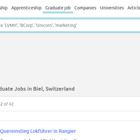
ship
Apprenticeship
Graduate job
Companies
Universities
Articl
uate Jobs in Biel, Switzerland
42
of 42
Quereinstieg Lokführer:in Rangier