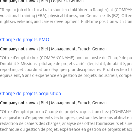
Company not shown
| Biel
|
Logistics, German
“Regular job offer for a train shunter (Lokführer:in Rangier) at (COMP
vocational training (EBA), physical fitness, and German skills (B2). Offer
nights/weekends, and career development. Full-time position with tran
Chargé de projets PMO
Company not shown
| Biel
|
Management, French, German
“Offre d'emploi chez (COMPANY NAME) pour un poste de Chargé de pr
Durabilité. Missions : pilotage de projets variés (législatif, durabilité, 
reporting, et coordination d'équipes pluridisciplinaires. Profil recherch
équivalent, 5 ans d'expérience en gestion de projets industriels, com
Chargé de projets acquisition
Company not shown
| Biel
|
Management, French, German
“Offre d'emploi pour un Chargé de projets acquisition chez (COMPANY N
d'acquisition d'équipements techniques, gestion des besoins utilisateur
rédaction de cahiers des charges, analyse des offres fournisseurs et suivi
technique ou gestion de projet, expérience en gestion de projets et ac