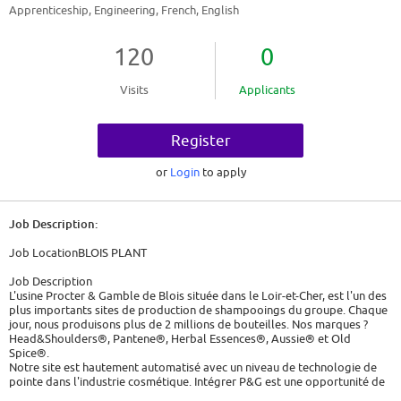
Apprenticeship, Engineering, French, English
120
0
Visits
Applicants
Register
or
Login
to apply
Job Description:
Job LocationBLOIS PLANT
Job Description
L'usine Procter & Gamble de Blois située dans le Loir-et-Cher, est l'un des
plus importants sites de production de shampooings du groupe. Chaque
jour, nous produisons plus de 2 millions de bouteilles. Nos marques ?
Head&Shoulders®, Pantene®, Herbal Essences®, Aussie® et Old
Spice®.
Notre site est hautement automatisé avec un niveau de technologie de
pointe dans l'industrie cosmétique. Intégrer P&G est une opportunité de
relever des défis, de découvrir nos technologies et nos méthodes. Votre