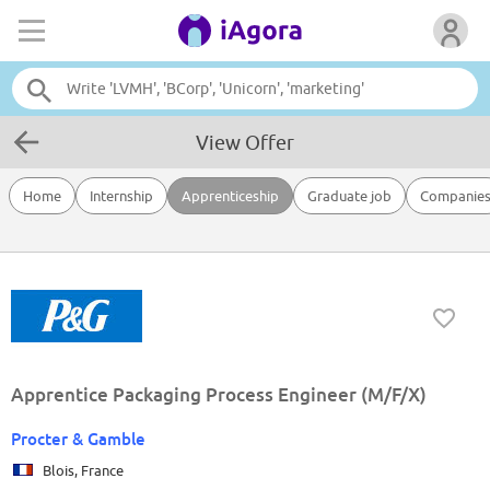
View Offer
Home
Internship
Apprenticeship
Graduate job
Companie
Apprentice Packaging Process Engineer (M/F/X)
Procter & Gamble
Blois, France