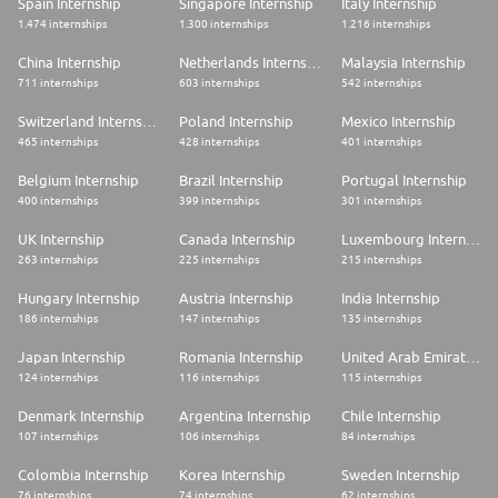
Spain Internship
Singapore Internship
Italy Internship
1.474 internships
1.300 internships
1.216 internships
China Internship
Netherlands Internship
Malaysia Internship
711 internships
603 internships
542 internships
Switzerland Internship
Poland Internship
Mexico Internship
465 internships
428 internships
401 internships
Belgium Internship
Brazil Internship
Portugal Internship
400 internships
399 internships
301 internships
UK Internship
Canada Internship
Luxembourg Internship
263 internships
225 internships
215 internships
Hungary Internship
Austria Internship
India Internship
186 internships
147 internships
135 internships
Japan Internship
Romania Internship
United Arab Emirates Internship
124 internships
116 internships
115 internships
Denmark Internship
Argentina Internship
Chile Internship
107 internships
106 internships
84 internships
Colombia Internship
Korea Internship
Sweden Internship
76 internships
74 internships
62 internships