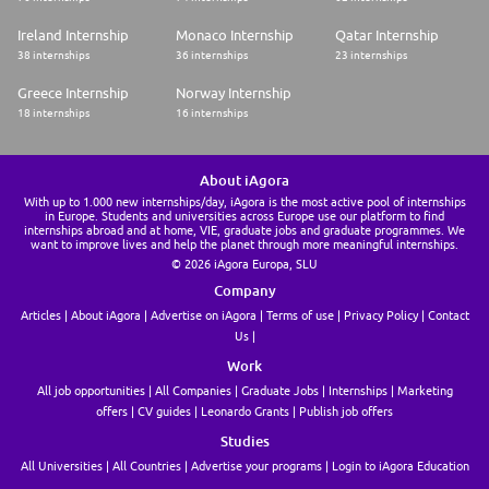
Ireland Internship
Monaco Internship
Qatar Internship
38 internships
36 internships
23 internships
Greece Internship
Norway Internship
18 internships
16 internships
About iAgora
With up to 1.000 new internships/day, iAgora is the most active pool of internships
in Europe. Students and universities across Europe use our platform to find
internships abroad and at home, VIE, graduate jobs and graduate programmes. We
want to improve lives and help the planet through more meaningful internships.
© 2026 iAgora Europa, SLU
Company
Articles
About iAgora
Advertise on iAgora
Terms of use
Privacy Policy
Contact
Us
Work
All job opportunities
All Companies
Graduate Jobs
Internships
Marketing
offers
CV guides
Leonardo Grants
Publish job offers
Studies
All Universities
All Countries
Advertise your programs
Login to iAgora Education