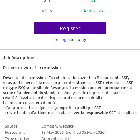
Visits
Applicants
Register
or
Login
to apply
Job Description:
Parlons de votre future mission
Descriptif de la mission : En collaboration avec le-a Responsable SSE,
vous participerez à la mise en place des standards SSE (référentiels SSE
de type ISO) sur le site de Besançon. La mission portera principalement
sur le déploiement du standard « Analyses de risques et d'impacts »
relatif à l'évaluation des risques professionnels du site.
La mission consistera donc à :
- s'approprier les exigences groupe & la politique SSE
- suivre le plan d'actions mis en place avec la responsable SSE et le pilote
du standard
- réaliser des évaluations de risques de postes avec le personnel
Source:
Company website
concerné
Posted on:
13 May 2026 (verified 05 May 2026)
- renseigner les évaluations dans l'outil Safran
- rédiger les fiches de sécurité au poste associées.
Type of offer:
Apprenticeship