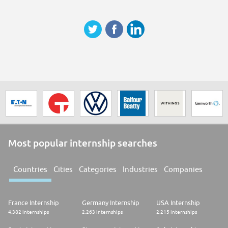
Safran est la 2ème entreprise du secteur aéronautique et défense du
classement « World's Best Companies 2024 » du magazine TIME.
Safran Electronics & Defense propose à ses clients des solutions
d'intelligence embarquée leur permettant d'appréhender
l'environnement, de réduire la charge mentale et de garantir une
trajectoire, même en situation critique, ce dans tous les environnements :
sur terre, en mer, dans le ciel ou l'espace. La société met les expertises de
ses 13 000 collaborateurs au service de ces trois fonctions : observer,
décider et guider, pour les marchés civils et militaires.
Parce que nous sommes persuadés que chaque talent compte, nous
valorisons et encourageons les candidatures de personnes en situation
de handicap pour nos opportunités d'emploi
Most popular internship searches
Countries
Cities
Categories
Industries
Companies
France Internship
Germany Internship
USA Internship
4.382 internships
2.263 internships
2.215 internships