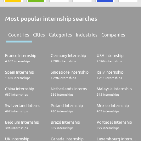
Most popular internship searches
Countries
Cities
Categories
Industries
Companies
France Internship
Germany Internship
USA Internship
4.362 internships
2.288 internships
2.166 internships
Spain Internship
Singapore Internship
Italy Internship
1.480 internships
1.296 internships
1.211 internships
China Internship
Netherlands Internship
Malaysia Internship
687 internships
586 internships
545 internships
Switzerland Internship
Poland Internship
Mexico Internship
467 internships
430 internships
407 internships
Belgium Internship
Brazil Internship
Portugal Internship
396 internships
389 internships
299 internships
UK Internship
Canada Internship
Luxembourg Internship