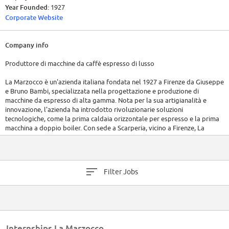
Year Founded:
1927
Corporate Website
Company info
Produttore di macchine da caffè espresso di lusso
La Marzocco è un'azienda italiana fondata nel 1927 a Firenze da Giuseppe
e Bruno Bambi, specializzata nella progettazione e produzione di
macchine da espresso di alta gamma. Nota per la sua artigianalità e
innovazione, l'azienda ha introdotto rivoluzionarie soluzioni
tecnologiche, come la prima caldaia orizzontale per espresso e la prima
macchina a doppio boiler. Con sede a Scarperia, vicino a Firenze, La
Marzocco opera con filiali in tutto il mondo, inclusi Stati Uniti, Regno
Unito, Australia e Corea del Sud. I suoi prodotti sono apprezzati da
torrefazioni, caffetterie e ristoranti di prestigio a livello globale.
L'azienda si distingue per l'impegno nella qualità, sostenibilità e nella
Filter Jobs
comunità del caffè, con una forza lavoro distribuita in più continenti.
Internships La Marzocco