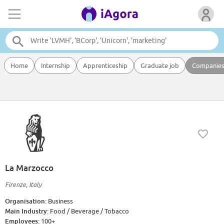
Home
Internship
Apprenticeship
Graduate job
Companie
La Marzocco
Firenze, Italy
Organisation:
Business
Main Industry:
Food / Beverage / Tobacco
Employees:
100+