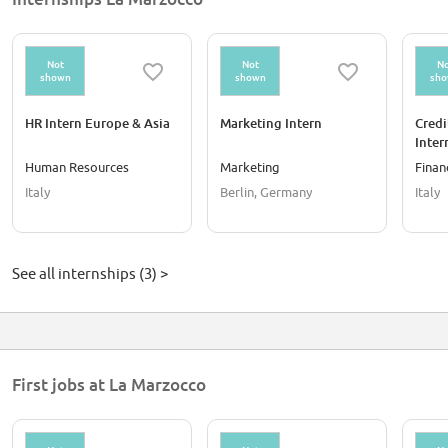
Not
Not
No
shown
shown
sh
HR Intern Europe & Asia
Marketing Intern
Credi
Inter
Human Resources
Marketing
Finan
Italy
Berlin, Germany
Italy
See all internships (3) >
First jobs at La Marzocco