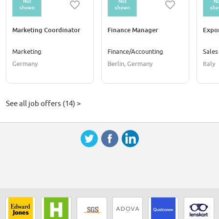
Not
Not
No
shown
shown
sh
Marketing Coordinator
Finance Manager
Expo
Marketing
Finance/Accounting
Sales
Germany
Berlin, Germany
Italy
See all job offers (14) >