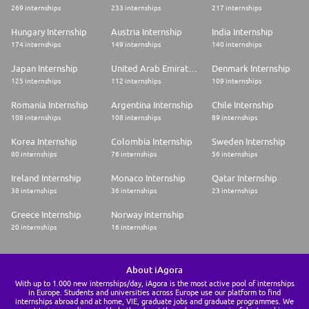
269 internships
233 internships
217 internships
Hungary Internship
Austria Internship
India Internship
174 internships
149 internships
140 internships
Japan Internship
United Arab Emirates Internship
Denmark Internship
125 internships
112 internships
109 internships
Romania Internship
Argentina Internship
Chile Internship
108 internships
108 internships
89 internships
Korea Internship
Colombia Internship
Sweden Internship
80 internships
76 internships
56 internships
Ireland Internship
Monaco Internship
Qatar Internship
38 internships
36 internships
23 internships
Greece Internship
Norway Internship
20 internships
16 internships
About iAgora
With up to 1.000 new internships/day, iAgora is the most active pool of internships
in Europe. Students and universities across Europe use our platform to find
internships abroad and at home, VIE, graduate jobs and graduate programmes. We