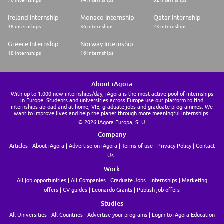
76 internships
74 internships
62 internships
Ireland Internship
Monaco Internship
Qatar Internship
38 internships
36 internships
23 internships
Greece Internship
Norway Internship
18 internships
16 internships
About iAgora
With up to 1.000 new internships/day, iAgora is the most active pool of internships
in Europe. Students and universities across Europe use our platform to find
internships abroad and at home, VIE, graduate jobs and graduate programmes. We
want to improve lives and help the planet through more meaningful internships.
© 2026 iAgora Europa, SLU
Company
Articles
About iAgora
Advertise on iAgora
Terms of use
Privacy Policy
Contact
Us
Work
All job opportunities
All Companies
Graduate Jobs
Internships
Marketing
offers
CV guides
Leonardo Grants
Publish job offers
Studies
All Universities
All Countries
Advertise your programs
Login to iAgora Education