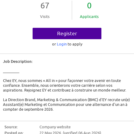
67
0
Visits
Applicants
Register
or
Login
to apply
Job Description:
_________
Chez EY, nous sommes « All in » pour façonner votre avenir en toute
confiance. Ensemble, nous orienterons votre carrière selon vos
aspirations. Rejoignez EY et contribuez à construire un monde meilleur.
La Direction Brand, Marketing & Communication (BMC) d'EY recrute un(e)
Assistant(e) Marketing et Communication pour une alternance d'un an à
compter de septembre 2026.
Vos missions :
Source:
Company website
Rattaché(e) à la Direction Marketing Métiers, vous participerez aux
Posted on:
22 May 2026 (verified 06 Aug 2026)
actions de marketing et de communication externe/interne, et menez