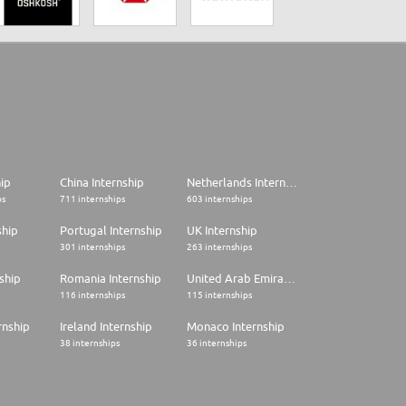
hip
China Internship
Netherlands Internship
ps
711 internships
603 internships
ship
Portugal Internship
UK Internship
301 internships
263 internships
ship
Romania Internship
United Arab Emirates Internship
116 internships
115 internships
rnship
Ireland Internship
Monaco Internship
38 internships
36 internships