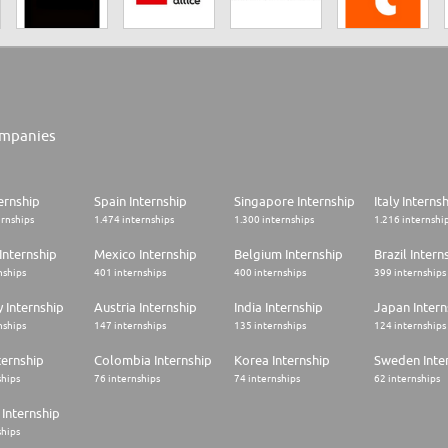
mpanies
ernship
Spain Internship
Singapore Internship
Italy Interns
ernships
1.474 internships
1.300 internships
1.216 internshi
Internship
Mexico Internship
Belgium Internship
Brazil Intern
nships
401 internships
400 internships
399 internships
 Internship
Austria Internship
India Internship
Japan Intern
nships
147 internships
135 internships
124 internships
ternship
Colombia Internship
Korea Internship
Sweden Inte
ships
76 internships
74 internships
62 internships
Internship
ships