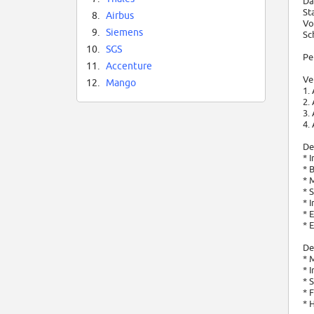
Da
St
8.
Airbus
Vo
9.
Siemens
Sc
10.
SGS
Pe
11.
Accenture
Ve
12.
Mango
1.
2.
3.
4.
De
* 
* 
* 
* 
* 
* 
* 
De
* 
* 
* 
* 
* 