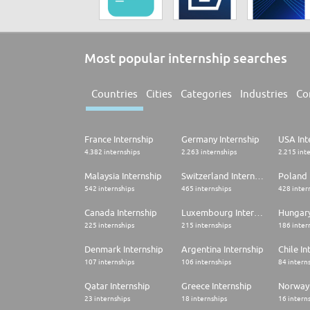
Most popular internship searches
Countries
Cities
Categories
Industries
Co
France Internship
Germany Internship
USA Int
4.382 internships
2.263 internships
2.215 int
Malaysia Internship
Switzerland Internship
Poland 
542 internships
465 internships
428 inter
Canada Internship
Luxembourg Internship
Hungary
225 internships
215 internships
186 inter
Denmark Internship
Argentina Internship
Chile In
107 internships
106 internships
84 intern
Qatar Internship
Greece Internship
Norway 
23 internships
18 internships
16 intern