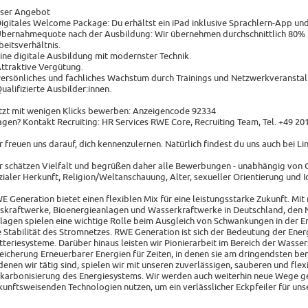
ser Angebot
Digitales Welcome Package: Du erhältst ein iPad inklusive Sprachlern-App un
Übernahmequote nach der Ausbildung: Wir übernehmen durchschnittlich 80% u
beitsverhältnis.
Eine digitale Ausbildung mit modernster Technik.
Attraktive Vergütung.
Persönliches und fachliches Wachstum durch Trainings und Netzwerkveransta
Qualifizierte Ausbilder:innen.
tzt mit wenigen Klicks bewerben: Anzeigencode 92334
agen? Kontakt Recruiting: HR Services RWE Core, Recruiting Team, Tel. +49 20
r freuen uns darauf, dich kennenzulernen. Natürlich findest du uns auch bei L
r schätzen Vielfalt und begrüßen daher alle Bewerbungen - unabhängig von Ge
zialer Herkunft, Religion/Weltanschauung, Alter, sexueller Orientierung und I
E Generation bietet einen flexiblen Mix für eine leistungsstarke Zukunft. Mit 
skraftwerke, Bioenergieanlagen und Wasserkraftwerke in Deutschland, den N
lagen spielen eine wichtige Rolle beim Ausgleich von Schwankungen in der 
e Stabilität des Stromnetzes. RWE Generation ist sich der Bedeutung der Ene
tteriesysteme. Darüber hinaus leisten wir Pionierarbeit im Bereich der Wasser
eicherung Erneuerbarer Energien für Zeiten, in denen sie am dringendsten ben
 denen wir tätig sind, spielen wir mit unseren zuverlässigen, sauberen und fle
karbonisierung des Energiesystems. Wir werden auch weiterhin neue Wege 
kunftsweisenden Technologien nutzen, um ein verlässlicher Eckpfeiler für unse