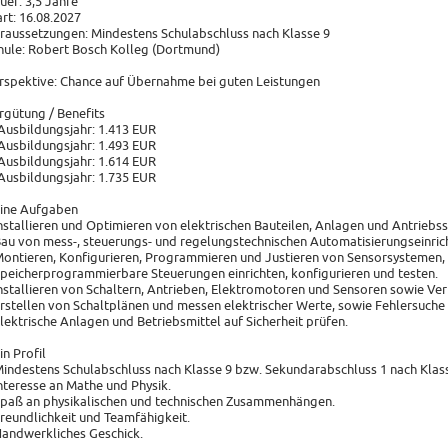
uer: 3,5 Jahre
art: 16.08.2027
raussetzungen: Mindestens Schulabschluss nach Klasse 9
hule: Robert Bosch Kolleg (Dortmund)
rspektive: Chance auf Übernahme bei guten Leistungen
rgütung / Benefits
 Ausbildungsjahr: 1.413 EUR
 Ausbildungsjahr: 1.493 EUR
 Ausbildungsjahr: 1.614 EUR
 Ausbildungsjahr: 1.735 EUR
ine Aufgaben
Installieren und Optimieren von elektrischen Bauteilen, Anlagen und Antriebs
Bau von mess-, steuerungs- und regelungstechnischen Automatisierungseinric
Montieren, Konfigurieren, Programmieren und Justieren von Sensorsystemen
Speicherprogrammierbare Steuerungen einrichten, konfigurieren und testen.
Installieren von Schaltern, Antrieben, Elektromotoren und Sensoren sowie Ve
Erstellen von Schaltplänen und messen elektrischer Werte, sowie Fehlersuch
Elektrische Anlagen und Betriebsmittel auf Sicherheit prüfen.
in Profil
Mindestens Schulabschluss nach Klasse 9 bzw. Sekundarabschluss 1 nach Klass
Interesse an Mathe und Physik.
Spaß an physikalischen und technischen Zusammenhängen.
Freundlichkeit und Teamfähigkeit.
Handwerkliches Geschick.