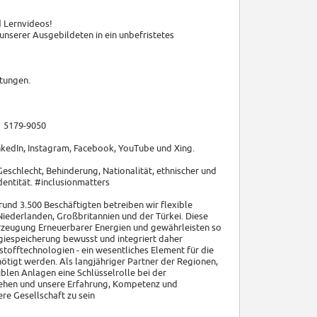
d Lernvideos!
nserer Ausgebildeten in ein unbefristetes
ltungen.
1 5179-9050
inkedIn, Instagram, Facebook, YouTube und Xing.
schlecht, Behinderung, Nationalität, ethnischer und
dentität. #inclusionmatters
rund 3.500 Beschäftigten betreiben wir flexible
iederlanden, Großbritannien und der Türkei. Diese
Erzeugung Erneuerbarer Energien und gewährleisten so
rgiespeicherung bewusst und integriert daher
stofftechnologien - ein wesentliches Element für die
ötigt werden. Als langjähriger Partner der Regionen,
xiblen Anlagen eine Schlüsselrolle bei der
gehen und unsere Erfahrung, Kompetenz und
re Gesellschaft zu sein