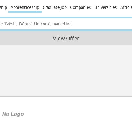
ship
Apprenticeship
Graduate job
Companies
Universities
Articl
View Offer