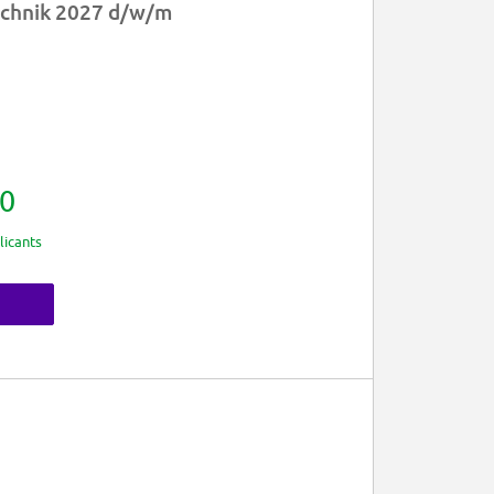
echnik 2027 d/w/m
0
licants