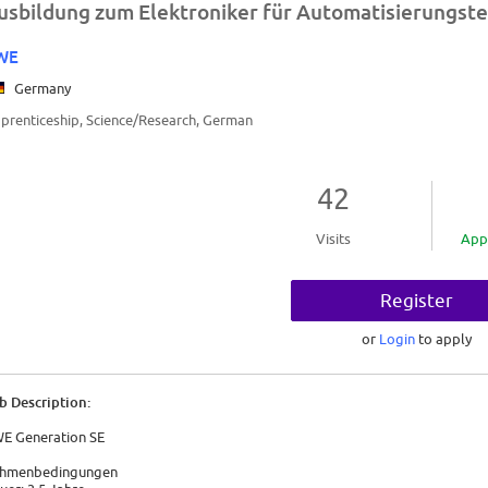
usbildung zum Elektroniker für Automatisierungst
WE
Germany
prenticeship, Science/Research, German
42
Visits
App
Register
or
Login
to apply
b Description:
E Generation SE
hmenbedingungen