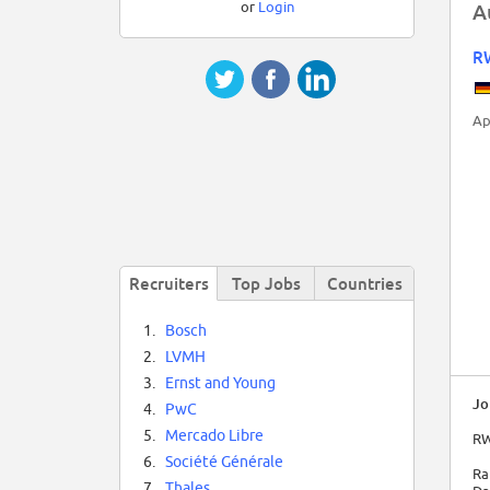
or
Login
A
R
Ap
Recruiters
Top Jobs
Countries
1.
Bosch
2.
LVMH
3.
Ernst and Young
Jo
4.
PwC
5.
Mercado Libre
RW
6.
Société Générale
Ra
7.
Thales