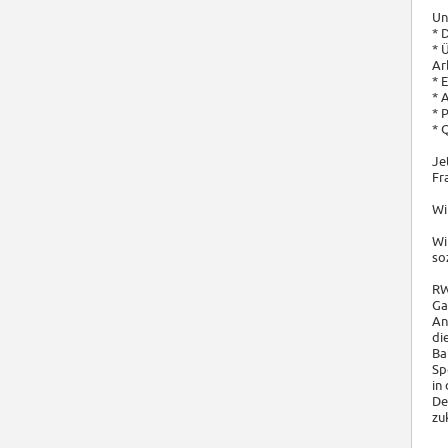
Un
* 
* 
Ar
* 
* 
* 
* 
Je
Fr
Wi
Wi
so
RW
Ga
An
di
Ba
Sp
in
De
zu