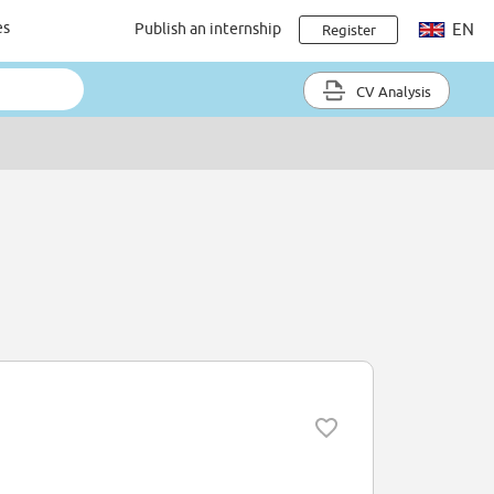
es
Publish an internship
EN
Register
CV Analysis