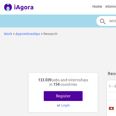
Home
Intern
Work
>
Apprenticeships
>
Research
Res
133.039
jobs and internships
in
154
countries
1 – 
Register
or
Login