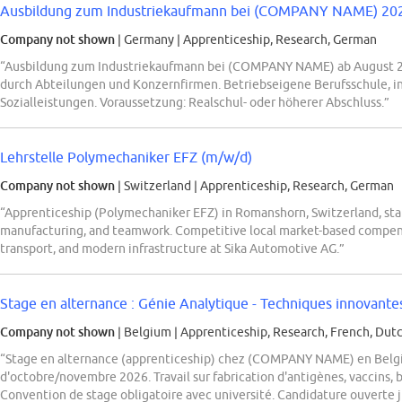
Ausbildung zum Industriekaufmann bei (COMPANY NAME) 20
Company not shown
| Germany
|
Apprenticeship, Research, German
“Ausbildung zum Industriekaufmann bei (COMPANY NAME) ab August 202
durch Abteilungen und Konzernfirmen. Betriebseigene Berufsschule, i
Sozialleistungen. Voraussetzung: Realschul- oder höherer Abschluss.”
Lehrstelle Polymechaniker EFZ (m/w/d)
Company not shown
| Switzerland
|
Apprenticeship, Research, German
“Apprenticeship (Polymechaniker EFZ) in Romanshorn, Switzerland, st
manufacturing, and teamwork. Competitive local market-based compensa
transport, and modern infrastructure at Sika Automotive AG.”
Stage en alternance : Génie Analytique - Techniques innovantes 
Company not shown
| Belgium
|
Apprenticeship, Research, French, Dutc
“Stage en alternance (apprenticeship) chez (COMPANY NAME) en Belgiq
d'octobre/novembre 2026. Travail sur fabrication d'antigènes, vaccins, 
Convention de stage obligatoire avec université. Candidature ouverte j