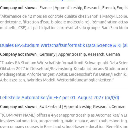
Company not shown
| France
|
Apprenticeship, Research, French, Englis
“Alternance de 12 mois en contrôle qualité chez Sanofi à Marcy-l'Etoil
endotoxine, filtration d'eau, biologie moléculaire). Rémunération attrac
mutuelle, CSE), et participation aux résultats du groupe. Bac+3 en biolo
Duales BA-Studium Wirtschaftsinformatik Data Science & KI (all 
Company not shown
| Germany
|
Apprenticeship, Research, German
“Duales BA-Studium Wirtschaftsinformatik mit Schwerpunkt Data Sci
Oktober 2027 in Düsseldorf/Ravensburg. Kombination aus Studium an 
Mediaagentur. Anforderungen: Abitur, Leidenschaft für Daten/Technik,
Arbeitszeiten, hybrides Modell, Weiterbildungsmöglichkeiten.”
Lehrstelle Automatiker/in EFZ per 01. August 2027 (m/f/d)
Company not shown
| Switzerland
|
Apprenticeship, Research, German
“(COMPANY NAME) offers a 4-year apprenticeship as Automatiker/in EFZ 
involves automation, programming, maintenance, and troubleshooting o
overcompany courses in Basel and school-based education. Benefits inc