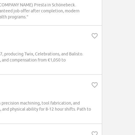
at (COMPANY NAME) Presta in Schönebeck.
ranteed job offer after completion, modern
alth programs.”
 producing Twix, Celebrations, and Balisto.
es, and compensation from €1,050 to
recision machining, tool fabrication, and
and physical ability for 8-12 hour shifts. Path to