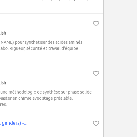
lish
 NAME) pour synthétiser des acides aminés
bo. Rigueur, sécurité et travail d'équipe
lish
 une méthodologie de synthèse sur phase solide
 Master en chimie avec stage préalable.
res.”
genders) -...