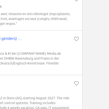
h
e, avec missions en microbiologie (mycoplasme,
tive, avantages sociaux (congés, télétravail,
gie requis.”
genders) -...
ence & KI bei (COMPANY NAME) Media ab
der DHBW Ravensburg und Praxis in der
 Deutsch/Englisch-Kenntnisse. Flexible
in Stein (AG) starting August 2027. The role
f control systems. Training includes
lude 6 weeks vacation, GA pass, IT equipment,