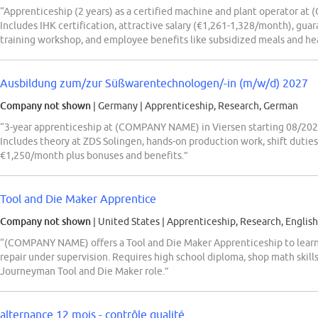
“Apprenticeship (2 years) as a certified machine and plant operator 
Includes IHK certification, attractive salary (€1,261-1,328/month), gua
training workshop, and employee benefits like subsidized meals and he
Ausbildung zum/zur Süßwarentechnologen/-in (m/w/d) 2027
Company not shown
| Germany
|
Apprenticeship, Research, German
“3-year apprenticeship at (COMPANY NAME) in Viersen starting 08/2027,
Includes theory at ZDS Solingen, hands-on production work, shift duti
€1,250/month plus bonuses and benefits.”
Tool and Die Maker Apprentice
Company not shown
| United States
|
Apprenticeship, Research, English
“(COMPANY NAME) offers a Tool and Die Maker Apprenticeship to learn p
repair under supervision. Requires high school diploma, shop math skills, 
Journeyman Tool and Die Maker role.”
alternance 12 mois - contrôle qualité