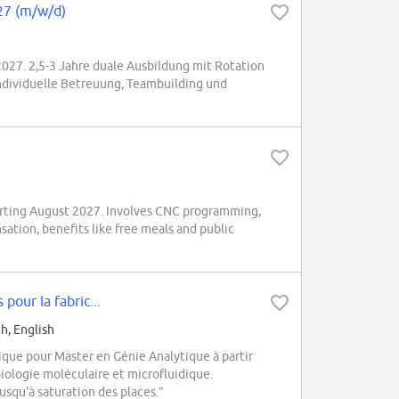
27 (m/w/d)
7. 2,5-3 Jahre duale Ausbildung mit Rotation
ndividuelle Betreuung, Teambuilding und
arting August 2027. Involves CNC programming,
tion, benefits like free meals and public
pour la fabric...
h, English
ue pour Master en Génie Analytique à partir
biologie moléculaire et microfluidique.
usqu'à saturation des places.”