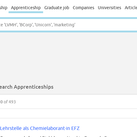
ship
Apprenticeship
Graduate job
Companies
Universities
Articl
earch Apprenticeships
50
of 493
Lehrstelle als Chemielaborant∙in EFZ