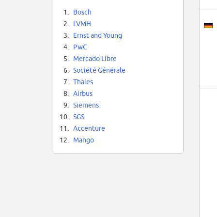
1.
Bosch
2.
LVMH
3.
Ernst and Young
4.
PwC
5.
Mercado Libre
6.
Société Générale
7.
Thales
8.
Airbus
9.
Siemens
10.
SGS
11.
Accenture
12.
Mango