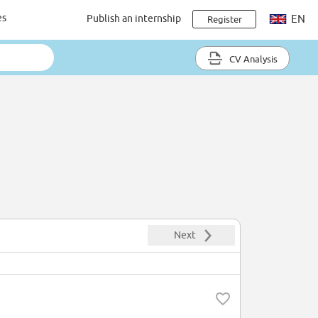
es
Publish an internship
EN
Register
CV Analysis
Next