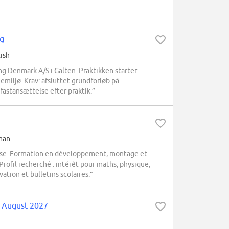
ng
ish
g Denmark A/S i Galten. Praktikken starter
iemiljø. Krav: afsluttet grundforløb på
fastansættelse efter praktik.”
rman
se. Formation en développement, montage et
fil recherché : intérêt pour maths, physique,
ation et bulletins scolaires.”
t August 2027