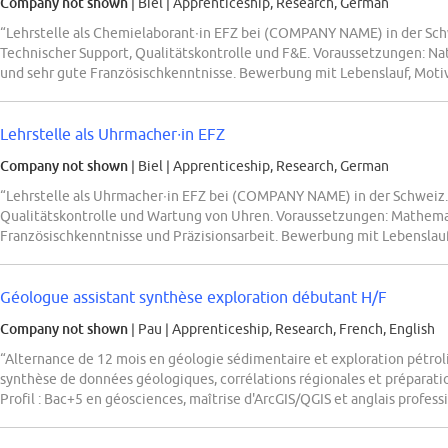
Company not shown
| Biel
|
Apprenticeship, Research, German
“Lehrstelle als Chemielaborant∙in EFZ bei (COMPANY NAME) in der Schw
Technischer Support, Qualitätskontrolle und F&E. Voraussetzungen: Nat
und sehr gute Französischkenntnisse. Bewerbung mit Lebenslauf, Moti
Lehrstelle als Uhrmacher∙in EFZ
Company not shown
| Biel
|
Apprenticeship, Research, German
“Lehrstelle als Uhrmacher∙in EFZ bei (COMPANY NAME) in der Schweiz.
Qualitätskontrolle und Wartung von Uhren. Voraussetzungen: Mathemat
Französischkenntnisse und Präzisionsarbeit. Bewerbung mit Lebenslau
Géologue assistant synthèse exploration débutant H/F
Company not shown
| Pau
|
Apprenticeship, Research, French, English
“Alternance de 12 mois en géologie sédimentaire et exploration pétro
synthèse de données géologiques, corrélations régionales et préparati
Profil : Bac+5 en géosciences, maîtrise d'ArcGIS/QGIS et anglais profess