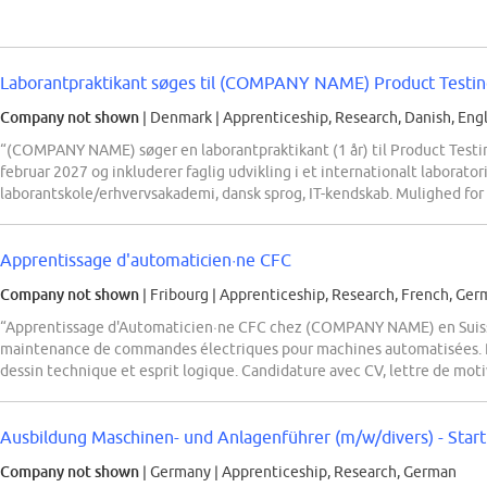
Laborantpraktikant søges til (COMPANY NAME) Product Testi
Company not shown
| Denmark
|
Apprenticeship, Research, Danish, Engl
“(COMPANY NAME) søger en laborantpraktikant (1 år) til Product Testin
februar 2027 og inkluderer faglig udvikling i et internationalt laborator
laborantskole/erhvervsakademi, dansk sprog, IT-kendskab. Mulighed for 
Apprentissage d'automaticien·ne CFC
Company not shown
| Fribourg
|
Apprenticeship, Research, French, Ge
“Apprentissage d'Automaticien·ne CFC chez (COMPANY NAME) en Suis
maintenance de commandes électriques pour machines automatisées. Pro
dessin technique et esprit logique. Candidature avec CV, lettre de motiv
Ausbildung Maschinen- und Anlagenführer (m/w/divers) - Star
Company not shown
| Germany
|
Apprenticeship, Research, German