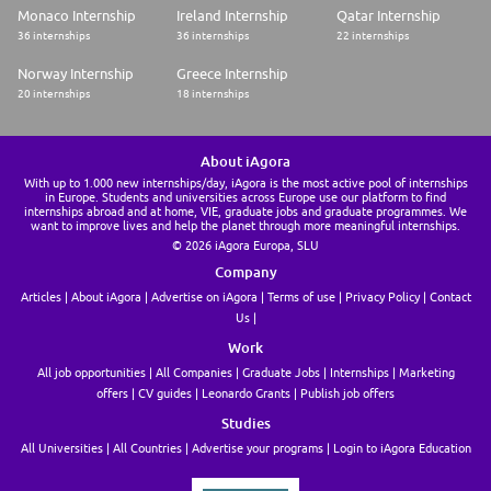
objectif d'apporter de la confiance aux utilisateurs des données
Monaco Internship
Ireland Internship
Qatar Internship
financières et extra-financières (ESG).
36 internships
36 internships
22 internships
Vos missions sont :
Norway Internship
Greece Internship
* Analyser l'environnement des entreprises clientes, comprendre leur
20 internships
18 internships
organisation, leur fonctionnement, leur actionnariat, leurs sources de
revenus et de financement, mais aussi leurs enjeux, pour déterminer les
risques auxquels elles sont exposées,
* Mettre en place des procédures d'audit spécifiques pour analyser les
About iAgora
activités de contrôles implémentées destinées à prévenir ou détecter les
risques d'anomalies qui pourraient impacter la qualité et la pertinence de
With up to 1.000 new internships/day, iAgora is the most active pool of internships
in Europe. Students and universities across Europe use our platform to find
l'information financière,
internships abroad and at home, VIE, graduate jobs and graduate programmes. We
* Effectuer des analyses pour déterminer si les transactions à l'origine de
want to improve lives and help the planet through more meaningful internships.
l'information financière sont valides et justes.
© 2026 iAgora Europa, SLU
Vous aurez l'opportunité de réaliser des missions d'audit légal, de
Company
sociétés et de groupes de dimension régionale, nationale ou
Articles
About iAgora
Advertise on iAgora
Terms of use
Privacy Policy
Contact
internationale (CAC 40).
Us
Tout au long de votre expérience, vous participez aux programmes de
Work
formations proposés pour développer vos compétences. Vous évoluez
All job opportunities
All Companies
Graduate Jobs
Internships
Marketing
grâce à un management de proximité, de responsabilisation et
d'accompagnement personnalisé.
offers
CV guides
Leonardo Grants
Publish job offers
Studies
Les compétences clés que vous développerez pendant votre alternance :
All Universities
All Countries
Advertise your programs
Login to iAgora Education
· Excellence opérationnelle : technique comptable, financière, extra-
financière (ESG)