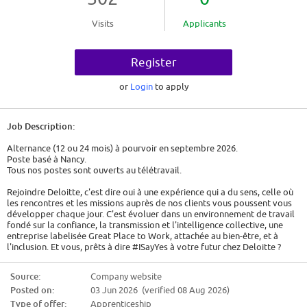
Visits
Applicants
Register
or
Login
to apply
Job Description:
Alternance (12 ou 24 mois) à pourvoir en septembre 2026.
Poste basé à Nancy.
Tous nos postes sont ouverts au télétravail.
Rejoindre Deloitte, c'est dire oui à une expérience qui a du sens, celle où
les rencontres et les missions auprès de nos clients vous poussent vous
développer chaque jour. C'est évoluer dans un environnement de travail
fondé sur la confiance, la transmission et l'intelligence collective, une
entreprise labelisée Great Place to Work, attachée au bien-être, et à
l'inclusion. Et vous, prêts à dire #ISayYes à votre futur chez Deloitte ?
Quel sera votre rôle dans la #TeamDeloitte ?
Source:
Company website
Posted on:
03 Jun 2026 (verified 08 Aug 2026)
Être auditeur aujourd'hui, c'est être au cœur de multiples expertises :
financière, IT, Data Analytics, IA, ESG… Vous alliez analyse, curiosité et
Type of offer:
Apprenticeship