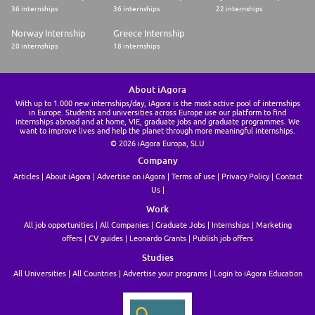
36 internships
36 internships
22 internships
Norway Internship
Greece Internship
20 internships
18 internships
About iAgora
With up to 1.000 new internships/day, iAgora is the most active pool of internships
in Europe. Students and universities across Europe use our platform to find
internships abroad and at home, VIE, graduate jobs and graduate programmes. We
want to improve lives and help the planet through more meaningful internships.
© 2026 iAgora Europa, SLU
Company
Articles
About iAgora
Advertise on iAgora
Terms of use
Privacy Policy
Contact
Us
Work
All job opportunities
All Companies
Graduate Jobs
Internships
Marketing
offers
CV guides
Leonardo Grants
Publish job offers
Studies
All Universities
All Countries
Advertise your programs
Login to iAgora Education