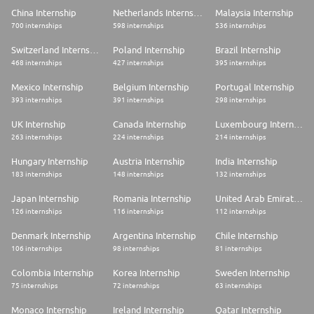
China Internship
Netherlands Internship
Malaysia Internship
700 internships
598 internships
536 internships
Switzerland Internship
Poland Internship
Brazil Internship
468 internships
427 internships
395 internships
Mexico Internship
Belgium Internship
Portugal Internship
393 internships
391 internships
298 internships
UK Internship
Canada Internship
Luxembourg Internship
263 internships
224 internships
214 internships
Hungary Internship
Austria Internship
India Internship
183 internships
148 internships
132 internships
Japan Internship
Romania Internship
United Arab Emirates Internship
126 internships
116 internships
112 internships
Denmark Internship
Argentina Internship
Chile Internship
106 internships
98 internships
81 internships
Colombia Internship
Korea Internship
Sweden Internship
75 internships
72 internships
63 internships
Monaco Internship
Ireland Internship
Qatar Internship