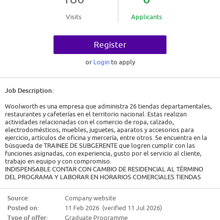
Visits
Applicants
Register
or
Login
to apply
Job Description:
Woolworth es una empresa que administra 26 tiendas departamentales,
restaurantes y cafeterías en el territorio nacional. Estas realizan
actividades relacionadas con el comercio de ropa, calzado,
electrodomésticos, muebles, juguetes, aparatos y accesorios para
ejercicio, artículos de oficina y mercería, entre otros. Se encuentra en la
búsqueda de TRAINEE DE SUBGERENTE que logren cumplir con las
funciones asignadas, con experiencia, gusto por el servicio al cliente,
trabajo en equipo y con compromiso.
INDISPENSABLE CONTAR CON CAMBIO DE RESIDENCIAL AL TÉRMINO
DEL PROGRAMA Y LABORAR EN HORARIOS COMERCIALES TIENDAS
RETAIL
APRENDER Y DESARROLLAR POR MEDIO DE UN PROGRAMA DE
Source:
Company website
ENTRENAMIENTO LOS CONOCIMIENTOS Y COMPETENCIAS NECESARIAS
Posted on:
11 Feb 2026 (verified 11 Jul 2026)
PARA INICIAR COMO SUBGERENTE E IR CRECIENDO EN LOS DIFERENTES
NIVELES DE LA ORGANIZACION
Type of offer:
Graduate Programme