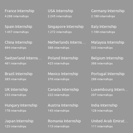
synthétiser les résultats afin de les relier à l'expertise du cabinet et aux
problématiques exprimées par les clients (analyse stratégique et
France Internship
USA Internship
Germany Internship
recommandations) ;
4.286 internships
2.245 internships
2.188 internships
* Participer à la vie active de la ligne de services (réunions,
événements…).
Spain Internship
Singapore Internship
Italy Internship
Nous offrons des occasions d'assumer de nouvelles responsabilités et de
1.457 internships
1.272 internships
1.199 internships
se développer grâce au mentorat. Vous participez aux programmes de
formations proposé pour renforcer progressivement ces compétences et
China Internship
Netherlands Internship
Malaysia Internship
en acquérir de nouvelles. Tout au long de votre expérience, vous
694 internships
588 internships
533 internships
grandissez grâce à un management de proximité, de responsabilisation
et d'accompagnement personnalisé
Switzerland Internship
Poland Internship
Belgium Internship
461 internships
425 internships
386 internships
Brazil Internship
Mexico Internship
Portugal Internship
385 internships
376 internships
289 internships
UK Internship
Canada Internship
Luxembourg Internship
253 internships
222 internships
207 internships
Hungary Internship
Austria Internship
India Internship
178 internships
145 internships
128 internships
Japan Internship
Romania Internship
United Arab Emirates Internship
125 internships
115 internships
111 internships