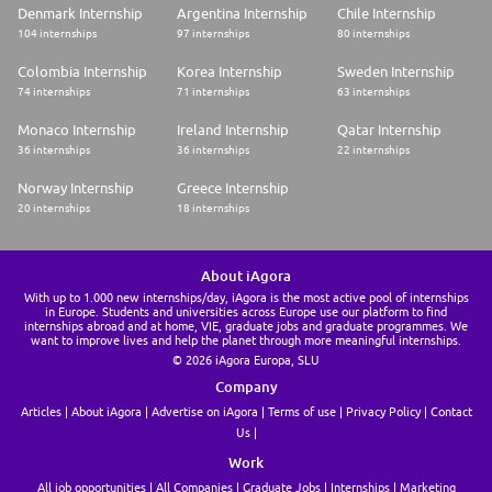
Denmark Internship
Argentina Internship
Chile Internship
104 internships
97 internships
80 internships
Colombia Internship
Korea Internship
Sweden Internship
74 internships
71 internships
63 internships
Monaco Internship
Ireland Internship
Qatar Internship
36 internships
36 internships
22 internships
Norway Internship
Greece Internship
20 internships
18 internships
About iAgora
With up to 1.000 new internships/day, iAgora is the most active pool of internships
in Europe. Students and universities across Europe use our platform to find
internships abroad and at home, VIE, graduate jobs and graduate programmes. We
want to improve lives and help the planet through more meaningful internships.
© 2026 iAgora Europa, SLU
Company
Articles
About iAgora
Advertise on iAgora
Terms of use
Privacy Policy
Contact
Us
Work
All job opportunities
All Companies
Graduate Jobs
Internships
Marketing