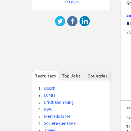
or
Login
S
Sa
In
Recruiters
Top Jobs
Countries
1.
Bosch
2.
LVMH
3.
Ernst and Young
Jo
4.
PwC
5.
Mercado Libre
Pa
6.
Société Générale
Ti
7.
Thales