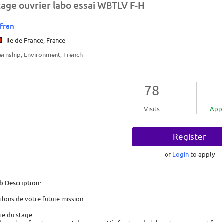
tage ouvrier labo essai WBTLV F-H
fran
Ile de France, France
ternship, Environment, French
78
Visits
App
Register
or
Login
to apply
b Description:
rlons de votre future mission
tre du stage :