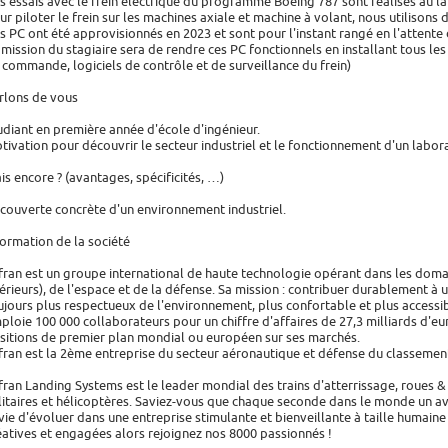
s essais avec le frein électrique du programme Boeing 787 sont réalisés au lab
ur piloter le frein sur les machines axiale et machine à volant, nous utilison
s PC ont été approvisionnés en 2023 et sont pour l'instant rangé en l'attente 
 mission du stagiaire sera de rendre ces PC fonctionnels en installant tous l
 commande, logiciels de contrôle et de surveillance du frein)
rlons de vous
udiant en première année d'école d'ingénieur.
tivation pour découvrir le secteur industriel et le fonctionnement d'un labora
is encore ? (avantages, spécificités, …)
couverte concrète d'un environnement industriel.
formation de la société
fran est un groupe international de haute technologie opérant dans les doma
térieurs), de l'espace et de la défense. Sa mission : contribuer durablement à 
ujours plus respectueux de l'environnement, plus confortable et plus accessib
ploie 100 000 collaborateurs pour un chiffre d'affaires de 27,3 milliards d'eu
sitions de premier plan mondial ou européen sur ses marchés.
fran est la 2ème entreprise du secteur aéronautique et défense du classeme
fran Landing Systems est le leader mondial des trains d'atterrissage, roues & f
litaires et hélicoptères. Saviez-vous que chaque seconde dans le monde un avi
vie d'évoluer dans une entreprise stimulante et bienveillante à taille humai
éatives et engagées alors rejoignez nos 8000 passionnés !