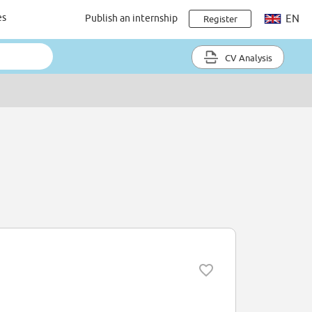
es
Publish an internship
EN
Register
CV Analysis