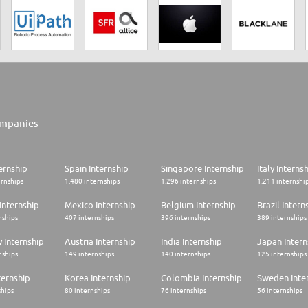
mpanies
ernship
Spain Internship
Singapore Internship
Italy Interns
ernships
1.480 internships
1.296 internships
1.211 internshi
Internship
Mexico Internship
Belgium Internship
Brazil Intern
nships
407 internships
396 internships
389 internships
 Internship
Austria Internship
India Internship
Japan Intern
nships
149 internships
140 internships
125 internships
ternship
Korea Internship
Colombia Internship
Sweden Inte
ships
80 internships
76 internships
56 internships