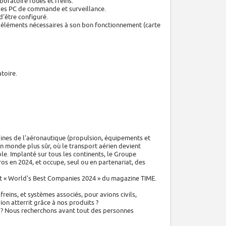
oratoire roues et freins.
s des PC de commande et surveillance.
d'être configuré.
es éléments nécessaires à son bon fonctionnement (carte
toire.
ines de l'aéronautique (propulsion, équipements et
un monde plus sûr, où le transport aérien devient
le. Implanté sur tous les continents, le Groupe
ros en 2024, et occupe, seul ou en partenariat, des
nt « World's Best Companies 2024 » du magazine TIME.
reins, et systèmes associés, pour avions civils,
on atterrit grâce à nos produits ?
ne ? Nous recherchons avant tout des personnes