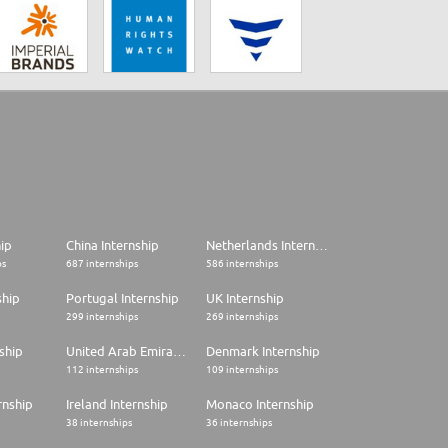
hip
China Internship
Netherlands Internship
ps
687 internships
586 internships
ship
Portugal Internship
UK Internship
299 internships
269 internships
ship
United Arab Emirates Internship
Denmark Internship
112 internships
109 internships
rnship
Ireland Internship
Monaco Internship
38 internships
36 internships