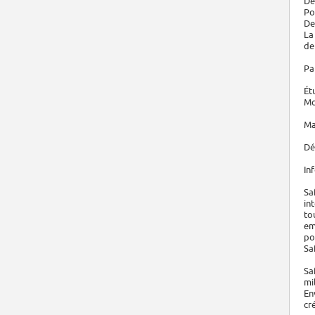
De
Po
De
La
de
Pa
Ét
Mo
Ma
Dé
In
Sa
in
to
em
po
Sa
Sa
mi
En
cr