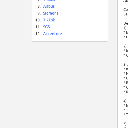
Ai
8.
Airbus
Co
9.
Siemens
Le
Le
10.
TikTok
De
11.
SGS
1)
* I
12.
Accenture
* 
2)
* 
* 
3)
* 
* 
* 
* 
* 
* 
4)
* 
* 
* 
5)