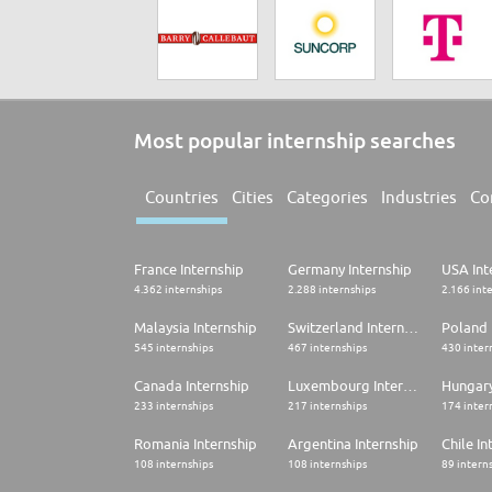
Most popular internship searches
Countries
Cities
Categories
Industries
Co
France Internship
Germany Internship
USA Int
4.362 internships
2.288 internships
2.166 int
Malaysia Internship
Switzerland Internship
Poland 
545 internships
467 internships
430 inter
Canada Internship
Luxembourg Internship
Hungary
233 internships
217 internships
174 inter
Romania Internship
Argentina Internship
Chile In
108 internships
108 internships
89 intern