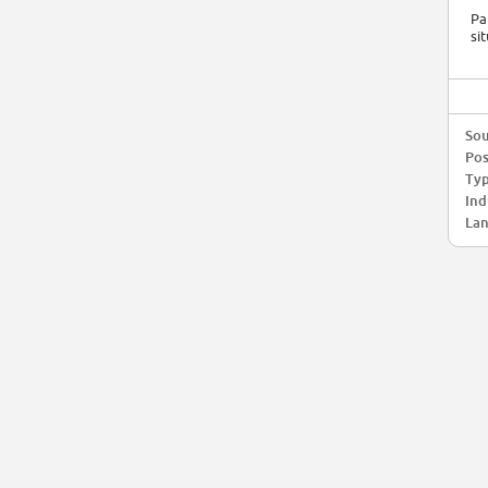
Pa
si
Sou
Pos
Typ
Ind
Lan