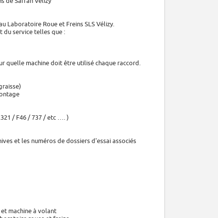
ns de Safran Vélizy
 au Laboratoire Roue et Freins SLS Vélizy.
 du service telles que :
r quelle machine doit être utilisé chaque raccord.
graisse)
montage
21 / F46 / 737 / etc …. )
hives et les numéros de dossiers d'essai associés
 et machine à volant