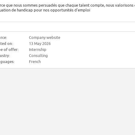
rce que nous sommes persuadés que chaque talent compte, nous valorisons 
tuation de handicap pour nos opportunités d'emploi
rce:
Company website
ted on:
13 May 2026
e of offer:
Internship
ustry:
Consulting
guages:
French