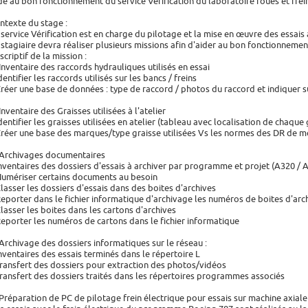
de au bon fonctionnement du service Vérification du laboratoire roues et frei
ntexte du stage :
 service Vérification est en charge du pilotage et la mise en œuvre des essais
 stagiaire devra réaliser plusieurs missions afin d'aider au bon fonctionnement
scriptif de la mission :
 Inventaire des raccords hydrauliques utilisés en essai
dentifier les raccords utilisés sur les bancs / freins
Créer une base de données : type de raccord / photos du raccord et indiquer su
 Inventaire des Graisses utilisées à l'atelier
Identifier les graisses utilisées en atelier (tableau avec localisation de chaque 
Créer une base des marques/type graisse utilisées Vs les normes des DR de 
 Archivages documentaires
Inventaires des dossiers d'essais à archiver par programme et projet (A320 / A3
Numériser certains documents au besoin
Classer les dossiers d'essais dans des boites d'archives
Reporter dans le fichier informatique d'archivage les numéros de boites d'arc
Classer les boites dans les cartons d'archives
Reporter les numéros de cartons dans le fichier informatique
 Archivage des dossiers informatiques sur le réseau :
Inventaires des essais terminés dans le répertoire L
Transfert des dossiers pour extraction des photos/vidéos
Transfert des dossiers traités dans les répertoires programmes associés
 Préparation de PC de pilotage frein électrique pour essais sur machine axiale