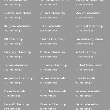
China Internship
Netherlands Internship
Malaysia Internship
Europe, France, Ile-de-France, 92 - Hauts-De-Seine
692 internships
597 internships
548 internships
Ville
Switzerland Internship
Poland Internship
Mexico Internship
Montrouge
469 internships
434 internships
405 internships
Critères candidat
Belgium Internship
Brazil Internship
Portugal Internship
400 internships
390 internships
301 internships
Niveau d'études minimum
UK Internship
Canada Internship
Luxembourg Internship
Bac + 5 / M2 et plus
269 internships
234 internships
219 internships
Formation / Spécialisation
Hungary Internship
Austria Internship
India Internship
Et si c'était vous ?
178 internships
150 internships
144 internships
Formation : Ecole d'ingénieur/Informatique.
Japan Internship
Romania Internship
United Arab Emirates Internship
Spécialisation : Finance.
126 internships
111 internships
111 internships
Niveau d'expérience minimum
Argentina Internship
Denmark Internship
Chile Internship
110 internships
107 internships
90 internships
0 - 2 ans
Korea Internship
Colombia Internship
Sweden Internship
Expérience
77 internships
76 internships
60 internships
Une première expérience en support informatique est souhaitable.
Ireland Internship
Monaco Internship
Qatar Internship
Compétences recherchées
39 internships
36 internships
23 internships