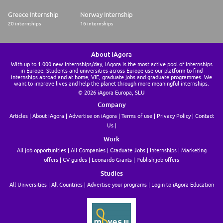
Hard Skills :
Greece Internship
Norway Internship
* IT;
20 internships
16 internships
* Linux Scripting;
* Maitrise du Pack Office ;
* Français & Anglais courants.
About iAgora
Soft Skills :
With up to 1.000 new internships/day, iAgora is the most active pool of internships
* Curieux;
in Europe. Students and universities across Europe use our platform to find
* Autonomie.
internships abroad and at home, VIE, graduate jobs and graduate programmes. We
want to improve lives and help the planet through more meaningful internships.
Crédit Agricole CIB s'engage en faveur de l'insertion des personnes en
© 2026 iAgora Europa, SLU
situation de handicap, ainsi ce poste est ouvert à toutes et à tous.
Company
Ce poste est éligible au télétravail dans les conditions prévues par notre
accord reposant sur le double volontariat (collaborateur & manager) et
Articles
About iAgora
Advertise on iAgora
Terms of use
Privacy Policy
Contact
après une période d'intégration réussie
Us
Work
All job opportunities
All Companies
Graduate Jobs
Internships
Marketing
offers
CV guides
Leonardo Grants
Publish job offers
Studies
All Universities
All Countries
Advertise your programs
Login to iAgora Education