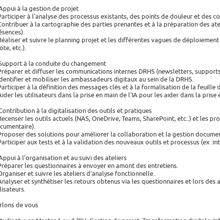
 Appui à la gestion de projet
Participer à l'analyse des processus existants, des points de douleur et des co
Contribuer à la cartographie des parties prenantes et à la préparation des atel
ésences).
Réaliser et suivre le planning projet et les différentes vagues de déploiement 
ote, etc.).
 Support à la conduite du changement
Préparer et diffuser les communications internes DRHS (newsletters, supports, 
Identifier et mobiliser les ambassadeurs digitaux au sein de la DRHS.
Participer à la définition des messages clés et à la formalisation de la feuill
Aider les utilisateurs dans la prise en main de l'IA pour les aider dans la pris
 Contribution à la digitalisation des outils et pratiques
Recenser les outils actuels (NAS, OneDrive, Teams, SharePoint, etc..) et les p
cumentaire).
Proposer des solutions pour améliorer la collaboration et la gestion documen
Participer aux tests et à la validation des nouveaux outils et processus (ex :
 Appui à l'organisation et au suivi des ateliers
Préparer les questionnaires à envoyer en amont des entretiens.
Organiser et suivre les ateliers d'analyse fonctionnelle.
Analyser et synthétiser les retours obtenus via les questionnaires et lors des a
lisateurs.
rlons de vous