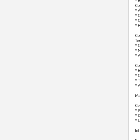
* 
Co
* 
* 
* 
* 
Co
Te
* 
* 
* 
Co
* 
* 
* 
* 
Ma
Ce
* 
* 
* 
In