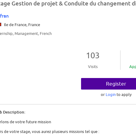
tage Gestion de projet & Conduite du changement di
fran
Ile de France, France
ternship, Management, French
103
Visits
App
Register
or
Login
to apply
b Description:
rlons de votre future mission
rs de votre stage, vous aurez plusieurs missions tel que :