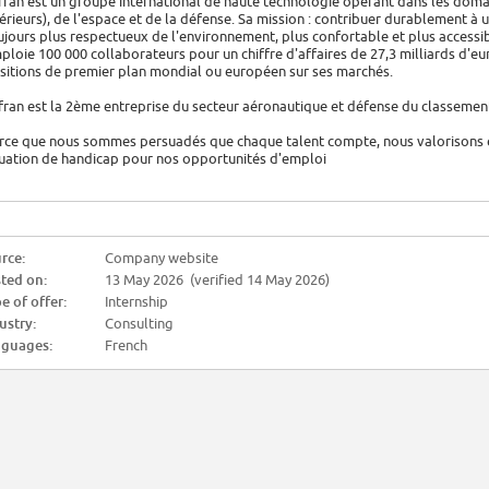
fran est un groupe international de haute technologie opérant dans les doma
térieurs), de l'espace et de la défense. Sa mission : contribuer durablement à 
ujours plus respectueux de l'environnement, plus confortable et plus accessib
ploie 100 000 collaborateurs pour un chiffre d'affaires de 27,3 milliards d'eu
sitions de premier plan mondial ou européen sur ses marchés.
fran est la 2ème entreprise du secteur aéronautique et défense du classeme
rce que nous sommes persuadés que chaque talent compte, nous valorisons 
tuation de handicap pour nos opportunités d'emploi
rce:
Company website
ted on:
13 May 2026 (verified 14 May 2026)
e of offer:
Internship
ustry:
Consulting
guages:
French