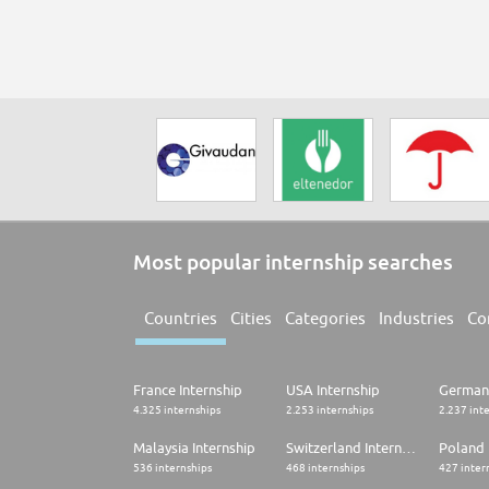
Most popular internship searches
Countries
Cities
Categories
Industries
Co
France Internship
USA Internship
Germany
4.325 internships
2.253 internships
2.237 int
Malaysia Internship
Switzerland Internship
Poland 
536 internships
468 internships
427 inter