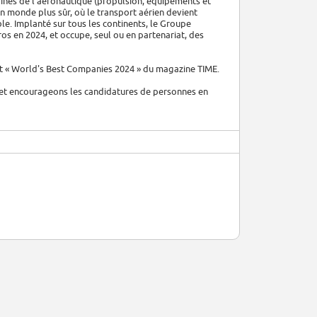
ines de l'aéronautique (propulsion, équipements et
un monde plus sûr, où le transport aérien devient
le. Implanté sur tous les continents, le Groupe
ros en 2024, et occupe, seul ou en partenariat, des
nt « World's Best Companies 2024 » du magazine TIME.
et encourageons les candidatures de personnes en