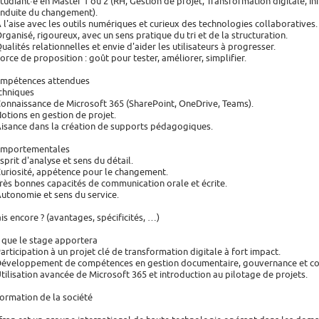
Étudiant·e en Master 1 ou 2 (RH, Gestion de projet, Transformation digitale
nduite du changement).
À l'aise avec les outils numériques et curieux des technologies collaboratives.
Organisé, rigoureux, avec un sens pratique du tri et de la structuration.
Qualités relationnelles et envie d'aider les utilisateurs à progresser.
Force de proposition : goût pour tester, améliorer, simplifier.
mpétences attendues
chniques
Connaissance de Microsoft 365 (SharePoint, OneDrive, Teams).
Notions en gestion de projet.
Aisance dans la création de supports pédagogiques.
mportementales
Esprit d'analyse et sens du détail.
Curiosité, appétence pour le changement.
Très bonnes capacités de communication orale et écrite.
Autonomie et sens du service.
is encore ? (avantages, spécificités, …)
 que le stage apportera
Participation à un projet clé de transformation digitale à fort impact.
Développement de compétences en gestion documentaire, gouvernance et c
Utilisation avancée de Microsoft 365 et introduction au pilotage de projets.
formation de la société