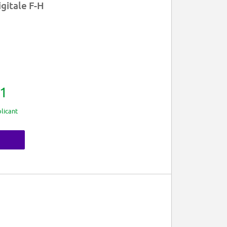
gitale F-H
1
licant