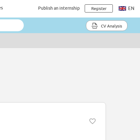
es
Publish an internship
EN
Register
CV Analysis