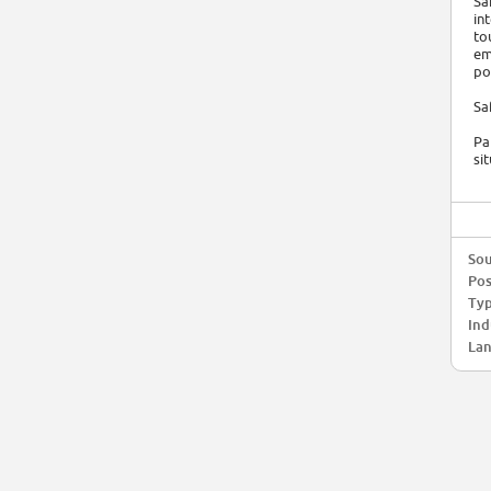
Sa
in
to
em
po
Sa
Pa
si
Sou
Pos
Typ
Ind
Lan