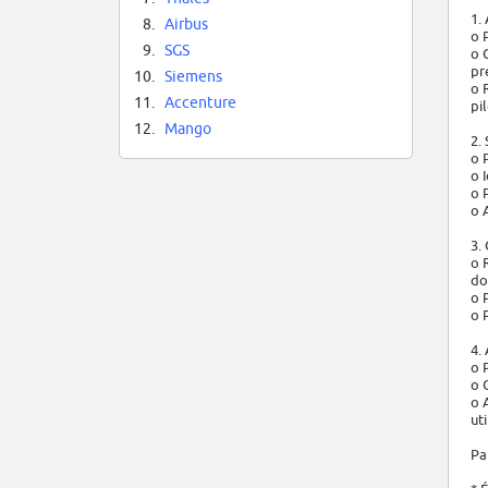
1.
8.
Airbus
o 
9.
SGS
o 
pr
10.
Siemens
o 
11.
Accenture
pil
12.
Mango
2.
o 
o 
o 
o 
3.
o 
do
o 
o 
4.
o 
o 
o 
uti
Pa