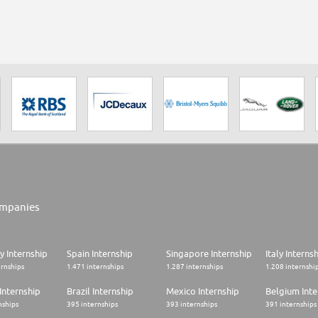
mpanies
 Internship
Spain Internship
Singapore Internship
Italy Interns
ernships
1.471 internships
1.287 internships
1.208 internshi
Internship
Brazil Internship
Mexico Internship
Belgium Inte
nships
395 internships
393 internships
391 internships