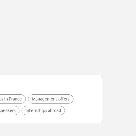
ps in France
Management offers
speakers
Internships abroad