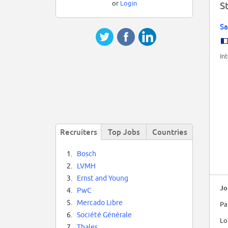
or
Login
S
Sa
In
Recruiters
Top Jobs
Countries
1.
Bosch
2.
LVMH
3.
Ernst and Young
Jo
4.
PwC
5.
Mercado Libre
Pa
6.
Société Générale
Lo
7.
Thales