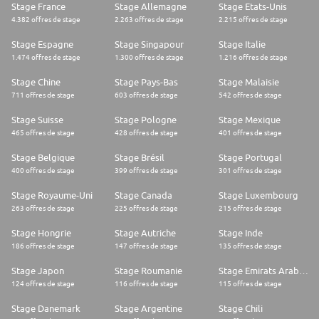
Stage France
Stage Allemagne
Stage Etats-Unis
Safran est un groupe international de haute technologie opérant dans les
domaines de l'aéronautique (propulsion, équipements et intérieurs), de
4.382 offres de stage
2.263 offres de stage
2.215 offres de stage
l'espace et de la défense. Sa mission : contribuer durablement à un
monde plus sûr, où le transport aérien devient toujours plus respectueux
Stage Espagne
Stage Singapour
Stage Italie
de l'environnement, plus confortable et plus accessible. Implanté sur
1.474 offres de stage
1.300 offres de stage
1.216 offres de stage
tous les continents, le Groupe emploie 100 000 collaborateurs pour un
chiffre d'affaires de 27,3 milliards d'euros en 2024, et occupe, seul ou en
Stage Chine
Stage Pays-Bas
Stage Malaisie
partenariat, des positions de premier plan mondial ou européen sur ses
711 offres de stage
603 offres de stage
542 offres de stage
marchés.
Stage Suisse
Stage Pologne
Stage Mexique
Safran est la 2ème entreprise du secteur aéronautique et défense du
465 offres de stage
428 offres de stage
401 offres de stage
classement « World's Best Companies 2024 » du magazine TIME.
Parce que nous sommes persuadés que chaque talent compte, nous
Stage Belgique
Stage Brésil
Stage Portugal
valorisons et encourageons les candidatures de personnes en situation
400 offres de stage
399 offres de stage
301 offres de stage
de handicap pour nos opportunités d'emploi
Stage Royaume-Uni
Stage Canada
Stage Luxembourg
263 offres de stage
225 offres de stage
215 offres de stage
Stage Hongrie
Stage Autriche
Stage Inde
186 offres de stage
147 offres de stage
135 offres de stage
Stage Japon
Stage Roumanie
Stage Emirats Arabes Unis
124 offres de stage
116 offres de stage
115 offres de stage
Stage Danemark
Stage Argentine
Stage Chili