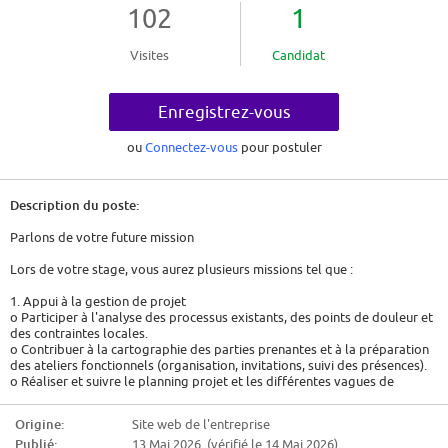
102
1
Visites
Candidat
Enregistrez-vous
ou
Connectez-vous
pour postuler
Description du poste:
Parlons de votre future mission
Lors de votre stage, vous aurez plusieurs missions tel que :
1. Appui à la gestion de projet
o Participer à l'analyse des processus existants, des points de douleur et
des contraintes locales.
o Contribuer à la cartographie des parties prenantes et à la préparation
des ateliers fonctionnels (organisation, invitations, suivi des présences).
o Réaliser et suivre le planning projet et les différentes vagues de
déploiement (ateliers, kick-off, présentations CODIR, bascule pilote, etc.).
Origine:
Site web de l'entreprise
2. Support à la conduite du changement
Publié:
13 Mai 2026 (vérifié le 14 Mai 2026)
o Préparer et diffuser les communications internes DRHS (newsletters,