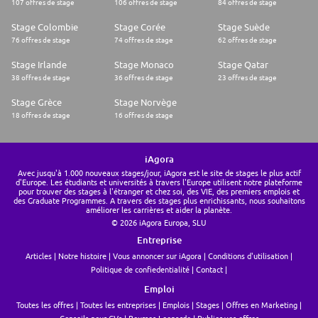
107 offres de stage
106 offres de stage
84 offres de stage
Stage Colombie
Stage Corée
Stage Suède
76 offres de stage
74 offres de stage
62 offres de stage
Stage Irlande
Stage Monaco
Stage Qatar
38 offres de stage
36 offres de stage
23 offres de stage
Stage Grèce
Stage Norvège
18 offres de stage
16 offres de stage
iAgora
Avec jusqu'à 1.000 nouveaux stages/jour, iAgora est le site de stages le plus actif
d'Europe. Les étudiants et universités à travers l'Europe utilisent notre plateforme
pour trouver des stages à l'étranger et chez soi, des VIE, des premiers emplois et
des Graduate Programmes. A travers des stages plus enrichissants, nous souhaitons
améliorer les carrières et aider la planète.
© 2026 iAgora Europa, SLU
Entreprise
Articles
Notre histoire
Vous annoncer sur iAgora
Conditions d'utilisation
Politique de confiedentialité
Contact
Emploi
Toutes les offres
Toutes les entreprises
Emplois
Stages
Offres en Marketing