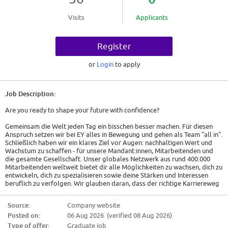
Visits
Applicants
Register
or
Login
to apply
Job Description:
Are you ready to shape your future with confidence?
Gemeinsam die Welt jeden Tag ein bisschen besser machen. Für diesen
Anspruch setzen wir bei EY alles in Bewegung und gehen als Team "all in".
Schließlich haben wir ein klares Ziel vor Augen: nachhaltigen Wert und
Wachstum zu schaffen - für unsere Mandant:innen, Mitarbeitenden und
die gesamte Gesellschaft. Unser globales Netzwerk aus rund 400.000
Mitarbeitenden weltweit bietet dir alle Möglichkeiten zu wachsen, dich zu
entwickeln, dich zu spezialisieren sowie deine Stärken und Interessen
beruflich zu verfolgen. Wir glauben daran, dass der richtige Karriereweg
so individuell ist wie du.
Source:
Company website
Deine Aufgaben
Posted on:
06 Aug 2026 (verified 08 Aug 2026)
Als Mitglied des IT-Support Teams für Hamburg spielst du eine
Type of offer:
Graduate job