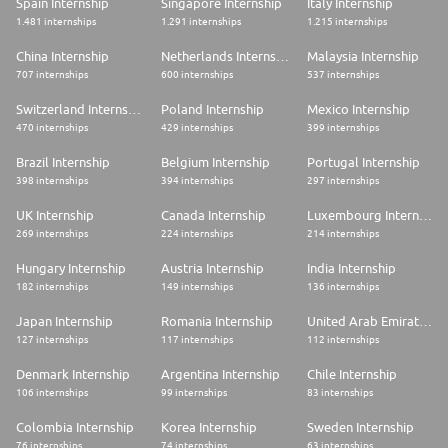
Spain Internship
Singapore Internship
Italy Internship
unsere Benefits.
1.481 internships
1.291 internships
1.215 internships
Bewirb dich noch heute!
Mehr Informationen zum Bewerbungsprozess bei EY findest du auf
China Internship
Netherlands Internship
Malaysia Internship
unserer Karriereseite.
707 internships
600 internships
537 internships
Was andere über uns sagen, findest du auf kununu und Glassdoor.
Switzerland Internship
Poland Internship
Mexico Internship
Bei EY leben wir Vielfalt und begrüßen alle Bewerbungen. Sag uns gerne
470 internships
429 internships
399 internships
frühzeitig Bescheid, wenn wir dich hinsichtlich eines barrierefreien
Bewerbungsprozesses unterstützen können.
Brazil Internship
Belgium Internship
Portugal Internship
398 internships
394 internships
297 internships
Du hast noch Fragen? Unser Recruitment Center beantwortet diese gerne
unter +49 6196 996 10005
UK Internship
Canada Internship
Luxembourg Internship
269 internships
224 internships
214 internships
Hungary Internship
Austria Internship
India Internship
182 internships
149 internships
136 internships
Japan Internship
Romania Internship
United Arab Emirates Internship
127 internships
117 internships
112 internships
Denmark Internship
Argentina Internship
Chile Internship
106 internships
99 internships
83 internships
Colombia Internship
Korea Internship
Sweden Internship
76 internships
74 internships
63 internships