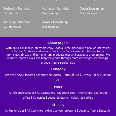
Ireland Internship
Monaco Internship
Qatar Internship
37 internships
36 internships
22 internships
Norway Internship
Greece Internship
20 internships
18 internships
About iAgora
With up to 1.000 new internships/day, iAgora is the most active pool of internships
in Europe. Students and universities across Europe use our platform to find
internships abroad and at home, VIE, graduate jobs and graduate programmes. We
want to improve lives and help the planet through more meaningful internships.
© 2026 iAgora Europa, SLU
Company
Articles
About iAgora
Advertise on iAgora
Terms of use
Privacy Policy
Contact
Us
Work
All job opportunities
All Companies
Graduate Jobs
Internships
Marketing
offers
CV guides
Leonardo Grants
Publish job offers
Studies
All Universities
All Countries
Advertise your programs
Login to iAgora Education