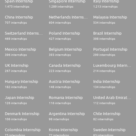
Spain Internship
Singapore Internship
Italy Internship
1.475 internships
1.289 internships
1.213 internships
China Internship
Netherlands Internship
Malaysia Internship
707 internships
604 internships
534 internships
Switzerland Internship
Poland Internship
Brazil Internship
469 internships
427 internships
398 internships
Mexico Internship
Belgium Internship
Portugal Internship
396 internships
393 internships
299 internships
UK Internship
Canada Internship
Luxembourg Internship
267 internships
223 internships
214 internships
Hungary Internship
Austria Internship
India Internship
182 internships
148 internships
134 internships
Japan Internship
Romania Internship
United Arab Emirates Internship
126 internships
116 internships
112 internships
Denmark Internship
Argentina Internship
Chile Internship
106 internships
98 internships
82 internships
Colombia Internship
Korea Internship
Sweden Internship
75 internships
72 internships
63 internships