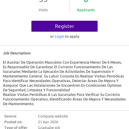
Visits
Applicants
Register
or
Login
to apply
Job Description:
El Auxiliar De Operación Masculino Con Experiencia Menor De 6 Meses,
Es Responsable De Garantizar El Correcto Funcionamiento De Las
Sucursales Mediante La Ejecución De Actividades De Supervisión Y
Mantenimiento General. Su Labor Consiste En Realizar Visitas Periódicas
Para Identificar Necesidades Operativas, Detectar Áreas De Mejora Y
Asegurar Que Las Instalaciones Se Encuentren En Condiciones Óptimas
De Seguridad, Limpieza Y Funcionalidad
Realizar Visitas Periódicas A Las Sucursales Para Verificar Su Correcto
Funcionamiento Operativo, Identificando Áreas De Mejora Y Necesidades
De Mantenimiento.
Asegurar Que Las Instalaciones Se Mantengan En Óptimas Condiciones
De Seguridad, Limpieza Y Funcionalidad, Reportando Oportunamente
Source:
Company website
Cualquier Incidencia Mayor Que Requiera Atención Especializada.
Posted on:
21 Apr 2026
Ejecutar Actividades De Mantenimiento Preventivo Y Correctivo De Baja
Complejidad, Tales Como Reparaciones Menores En Instalaciones,
Type of offer:
Graduate job