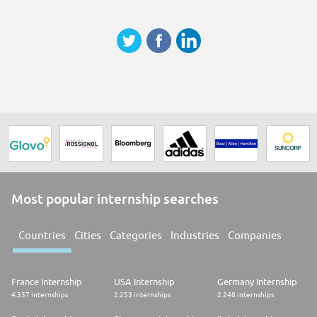
Diagnosticar Problemas Operativos Y Actuar De Manera Eficiente Y
Segura En Su Solución.
Autonomía
Aprendizaje Constante
Análisis Y Solución De Problemas
Mejora Continua
Calidad En El Trabajo
Ninguno
Most popular internship searches
Countries
Cities
Categories
Industries
Companies
France Internship
USA Internship
Germany Internship
4.337 internships
2.253 internships
2.248 internships