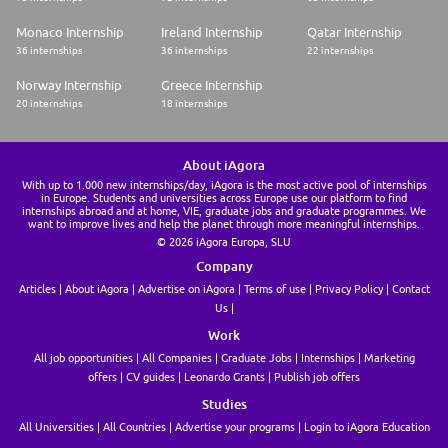
Monaco Internship
Ireland Internship
Qatar Internship
36 internships
36 internships
22 internships
Norway Internship
Greece Internship
20 internships
18 internships
About iAgora
With up to 1.000 new internships/day, iAgora is the most active pool of internships
in Europe. Students and universities across Europe use our platform to find
internships abroad and at home, VIE, graduate jobs and graduate programmes. We
want to improve lives and help the planet through more meaningful internships.
© 2026 iAgora Europa, SLU
Company
Articles
About iAgora
Advertise on iAgora
Terms of use
Privacy Policy
Contact
Us
Work
All job opportunities
All Companies
Graduate Jobs
Internships
Marketing
offers
CV guides
Leonardo Grants
Publish job offers
Studies
All Universities
All Countries
Advertise your programs
Login to iAgora Education