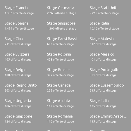
Stage Francia
Stage Germania
Stage Stati Uniti
4.382 offerte di stage
2.263 offerte di stage
2.215 offerte di stage
Stage Spagna
Stage Singapore
Stage Italia
1.474 offerte di stage
1.300 offerte di stage
1.216 offerte di stage
Stage Cina
Stage Paesi Bassi
Stage Malesia
711 offerte di stage
603 offerte di stage
542 offerte di stage
Stage Svizzera
Stage Polonia
Stage Messico
465 offerte di stage
428 offerte di stage
401 offerte di stage
Stage Belgio
Stage Brasile
Stage Portogallo
400 offerte di stage
399 offerte di stage
301 offerte di stage
Stage Regno Unito
Stage Canada
Stage Lussemburgo
263 offerte di stage
225 offerte di stage
215 offerte di stage
Stage Ungheria
Stage Austria
Stage India
186 offerte di stage
147 offerte di stage
135 offerte di stage
Stage Giappone
Stage Romania
Stage Emirati Arabi Uniti
124 offerte di stage
116 offerte di stage
115 offerte di stage