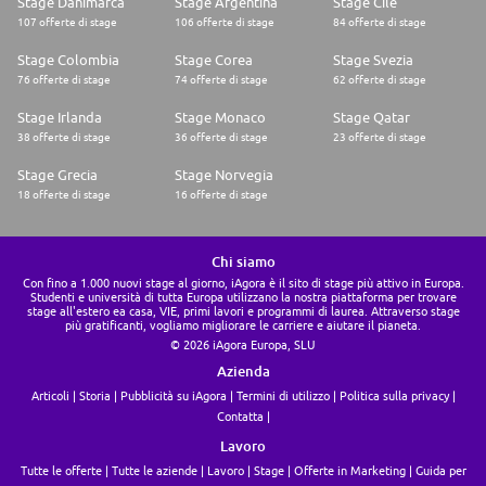
Stage Danimarca
Stage Argentina
Stage Cile
107 offerte di stage
106 offerte di stage
84 offerte di stage
Stage Colombia
Stage Corea
Stage Svezia
76 offerte di stage
74 offerte di stage
62 offerte di stage
Stage Irlanda
Stage Monaco
Stage Qatar
38 offerte di stage
36 offerte di stage
23 offerte di stage
Stage Grecia
Stage Norvegia
18 offerte di stage
16 offerte di stage
Chi siamo
Con fino a 1.000 nuovi stage al giorno, iAgora è il sito di stage più attivo in Europa.
Studenti e università di tutta Europa utilizzano la nostra piattaforma per trovare
stage all'estero ea casa, VIE, primi lavori e programmi di laurea. Attraverso stage
più gratificanti, vogliamo migliorare le carriere e aiutare il pianeta.
© 2026 iAgora Europa, SLU
Azienda
Articoli
Storia
Pubblicità su iAgora
Termini di utilizzo
Politica sulla privacy
Contatta
Lavoro
Tutte le offerte
Tutte le aziende
Lavoro
Stage
Offerte in Marketing
Guida per