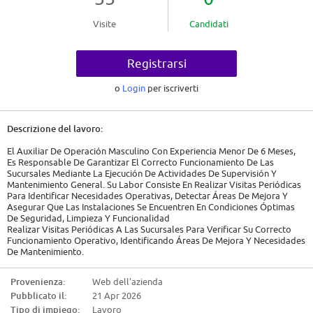
Visite
Candidati
Registrarsi
o
Login
per iscriverti
Descrizione del lavoro:
El Auxiliar De Operación Masculino Con Experiencia Menor De 6 Meses,
Es Responsable De Garantizar El Correcto Funcionamiento De Las
Sucursales Mediante La Ejecución De Actividades De Supervisión Y
Mantenimiento General. Su Labor Consiste En Realizar Visitas Periódicas
Para Identificar Necesidades Operativas, Detectar Áreas De Mejora Y
Asegurar Que Las Instalaciones Se Encuentren En Condiciones Óptimas
De Seguridad, Limpieza Y Funcionalidad
Realizar Visitas Periódicas A Las Sucursales Para Verificar Su Correcto
Funcionamiento Operativo, Identificando Áreas De Mejora Y Necesidades
De Mantenimiento.
Asegurar Que Las Instalaciones Se Mantengan En Óptimas Condiciones
De Seguridad, Limpieza Y Funcionalidad, Reportando Oportunamente
Provenienza:
Web dell'azienda
Cualquier Incidencia Mayor Que Requiera Atención Especializada.
Pubblicato il:
21 Apr 2026
Ejecutar Actividades De Mantenimiento Preventivo Y Correctivo De Baja
Complejidad, Tales Como Reparaciones Menores En Instalaciones,
Tipo di impiego:
Lavoro